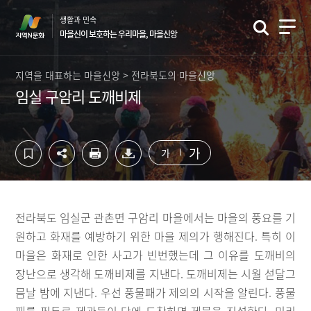
컨
하
생활과 민속
텐
단
마을신이 보호하는 우리마을, 마을신앙
츠
영
영
역
역
바
지역을 대표하는 마을신앙 > 전라북도의 마을신앙
바
로
임실 구암리 도깨비제
로
가
가
기
기
가
가
전라북도 임실군 관촌면 구암리 마을에서는 마을의 풍요를 기
원하고 화재를 예방하기 위한 마을 제의가 행해진다. 특히 이
마을은 화재로 인한 사고가 빈번했는데 그 이유를 도깨비의
장난으로 생각해 도깨비제를 지낸다. 도깨비제는 시월 섣달그
믐날 밤에 지낸다. 우선 풍물패가 제의의 시작을 알린다. 풍물