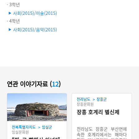
· 3학년
사회(2015)/미술(2015)
▶
· 4학년
사회(2015)/음악(2015)
▶
연관 이야기자료 (
12
)
>
전라남도
장흥군
장흥문화원
장흥 호계리 별신제
>
전북특별자치도
임실군
전라남도 장흥군 부산면에
임실문화원
속한 호계리에서는 해마다