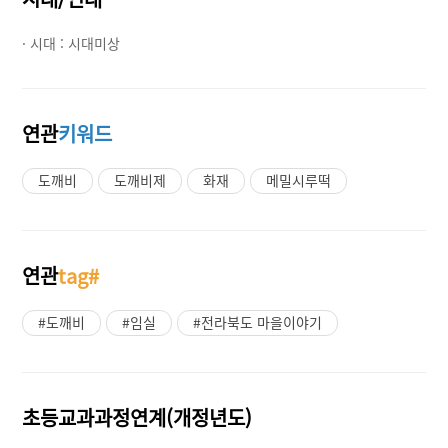
· 시대 :
시대미상
연관
키워드
도깨비
도깨비제
화재
메밀시루떡
연관
tag#
#도깨비
#임실
#전라북도 마을이야기
초등교과과정연계(개정년도)