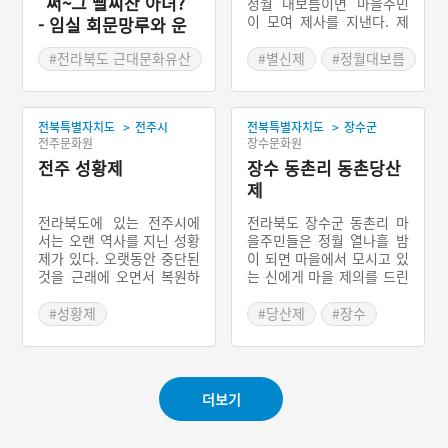
“쩌~그 빨찌산 아녀?”
정월 대보름이면 마을주민
이 모여 제사를 지낸다. 제
- 임실 회문망루와 운
의의 명칭은 별신제라 하나
암망루
주민들은 천제(天祭)라 부
#전라북도 근대문화유산
#별신제
#정월대보름
르기도 한다. 매년 음력 초
#임실 가볼만한곳
#전라남도 마을신앙
이렛날 제관을 선출한다. 이
장이 주관하는 마을 회의를
>
>
전북특별자치도
전주시
전북특별자치도
장수군
통해 제의를 지낼 이십여 명
전주문화원
장수문화원
의 제관을 뽑는다. 예전과
전주 성황제
달리 여러 가지를 살피지는
장수 동촌리 동촌당산
않지만 가급적 부정하지 않
제
은 사람 가운데서 선정한다.
호계리 별신제에서 가장 중
전라북도에 있는 전주시에
전라북도 장수군 동촌리 마
요하게 생각하는 제관은 제
서는 오랜 역사를 지닌 성황
을주민들은 정월 열나흘 밤
물을 준비하는 장찬(掌饌)
제가 있다. 오랫동안 중단된
이 되면 마을에서 모시고 있
이다. 장찬은 대개 여성이
것을 근래에 오면서 복원하
는 신에게 마을 제의를 드린
맡는다. 이 마을에서는 제관
긴 했으나 그 역사는 고려
다. 마을주민들의 신앙처인
으로 선정된 사람들에게 통
시대까지 올라간다. 여러 자
마을의 당집은 돌탑인데 사
#성황제
#당산제
#장수
문을 돌린다.
료에서 이를 확인할 수 있
냥터라 칭하는 숲에 있는 돌
#전라북도 마을신앙
다. 신앙의 대상은 성황신인
탑과 숲 거리에 있는 2기의
#전주 마을신앙
데 고려 시대에는 개성의 송
돌탑이 그것이다. 제의를 지
악성황과 함께 알아주는 신
내기 전에 우선 제의를 주관
더보기
으로 알려졌다. 지역의 학자
할 제주를 선정한다. 제의를
들 중심으로 복원된 전주 성
지내는 비용은 마을의 공동
황제는 성황신 받기를 시작
자금으로 충당하였다. 하지