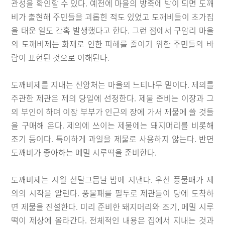
관성을 확인할 수 있다. 예전에 마을의 방죽에 밤이 되면 도깨
비가 출현해 주민들을 괴롭힌 적도 있었고 도깨비들이 초가집
을 태운 일도 간혹 발생했다고 한다. 그런 점에서 구암리 마을
의 도깨비제는 화재로 인한 피해를 줄이기 위한 주민들의 바
람이 표현된 것으로 이해된다.
도깨비제를 지내는 신앙처는 마을의 느티나무 밑이다. 제의를
주관한 제관은 제의 당일에 선정한다. 제물 준비는 이장과 그
의 부인이 하며 이장 부부가 인근의 장에 가서 제물에 쓸 것들
을 구매해 온다. 제의에 쓰이는 제물에는 돼지머리를 비롯해
조기 등이다. 특이하게 과일을 제물로 사용하지 않는다. 반면
도깨비가 좋아하는 메밀 시루떡을 준비한다.
도깨비제는 시월 섣달그믐날 밤에 지낸다. 우선 풍물패가 제
의의 시작을 알린다. 풍물패를 필두로 제관들이 당에 도착하
면 제물을 진설한다. 미리 준비한 돼지머리와 조기, 메밀 시루
떡이 제상에 올라간다. 전체적인 내용은 집에서 지내는 것과