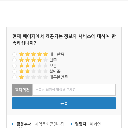
으로 성황 영신 행렬, 성황
만 가구 수도 줄어들고 여러
굿 등이 행해지고 있다.
가지 연유로 근래에는 화주
를 맡은 사람이 부담한다.
동촌마을의 제의에 필요한
제물에는 과일을 비롯해 탕,
명태포, 떡과 술 등이다. 제
의는 유교식으로 행한다. 제
현재 페이지에서 제공되는 정보와 서비스에 대하여 만
의 순서는 제물을 진설한 다
족하십니까?
음 분향-헌작-독축-소지 축
원-음복이다. 제의가 끝나면
헌식이라는 의식을 행한다.
매우만족
모든 제의가 끝나면 제의를
만족
준비하던 집에 모여 음복을
보통
하면 동촌리 마을의 당산제
불만족
는 비로소 마무리된다.
매우불만족
고객의견
등록
담당부서
: 지역문화콘텐츠팀
담당자
: 이서연