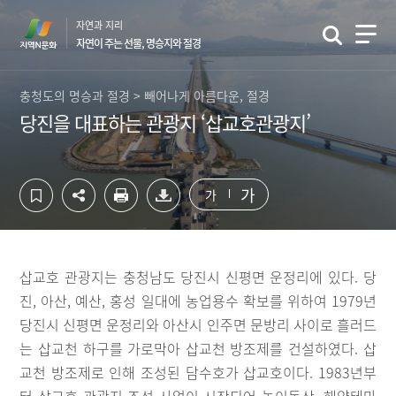
컨
하
자연과 지리
텐
단
자연이 주는 선물, 명승지와 절경
츠
영
영
역
역
바
충청도의 명승과 절경 > 빼어나게 아름다운, 절경
바
로
당진을 대표하는 관광지 ‘삽교호관광지’
로
가
가
기
기
가
가
삽교호 관광지는 충청남도 당진시 신평면 운정리에 있다. 당
진, 아산, 예산, 홍성 일대에 농업용수 확보를 위하여 1979년
당진시 신평면 운정리와 아산시 인주면 문방리 사이로 흘러드
는 삽교천 하구를 가로막아 삽교천 방조제를 건설하였다. 삽
교천 방조제로 인해 조성된 담수호가 삽교호이다. 1983년부