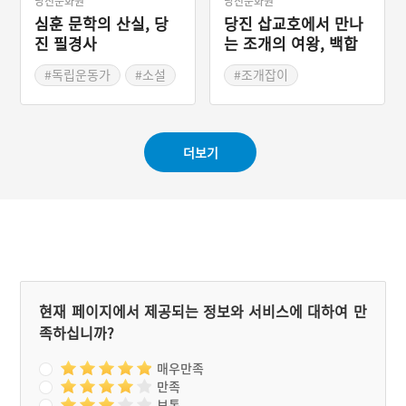
당진문화원
당진문화원
심훈 문학의 산실, 당
당진 삽교호에서 만나
진 필경사
는 조개의 여왕, 백합
#독립운동가
#소설
#조개잡이
#소설가
#당진 가볼만한곳
더보기
현재 페이지에서 제공되는 정보와 서비스에 대하여 만
족하십니까?
매우만족
만족
보통