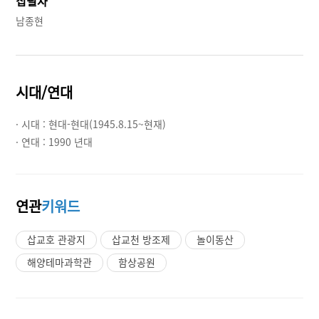
집필자
남종현
시대/연대
· 시대 :
현대-현대(1945.8.15~현재)
· 연대 :
1990 년대
연관
키워드
삽교호 관광지
삽교천 방조제
놀이동산
해양테마과학관
함상공원