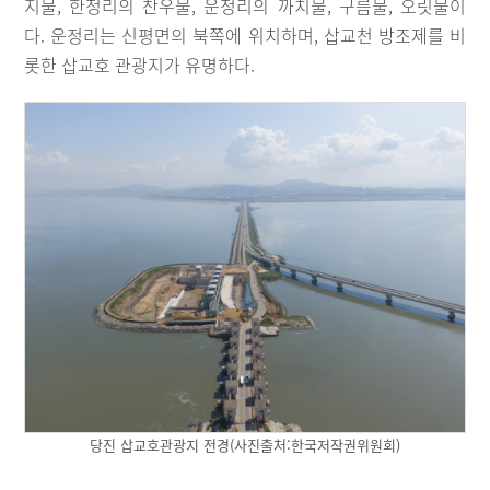
지물, 한정리의 찬우물, 운정리의 까치물, 구름물, 오릿물이
다. 운정리는 신평면의 북쪽에 위치하며, 삽교천 방조제를 비
롯한 삽교호 관광지가 유명하다.
당진 삽교호관광지 전경(사진출처:한국저작권위원회)