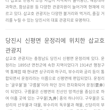
터 삽교호 관광지 조성 사업이 시작되어 놀이동산, 해양테마
과학관, 함상공원 등 다양한 관광자원이 늘어가며 현재에 이
르고 있다. 삽교호 관광지는 다양한 볼거리와 먹거리, 즐길 거
리를 누릴 수 있는 당진시의 대표 관광지로 유명하다.
당진시 신평면 운정리에 위치한 삽교호
관광지
삽교호 관광지는 충청남도 당진시 신평면 운정리에 있다. 운
정리는 1895년 면천군에 속한 지역이었다가 1914년 행정구
역 통폐합 때 현내면 상구리와 하구리, 부수리와 궁리 등이 통
합되면서 운정리라는 이름으로 신평면에 편입되었다. 운정리
는 ‘굴우물’을 ‘구름물’이라 하던 것이 한자화되어 운정(雲井)
이 되었다. 구름물은 신평면의 진산인 망객산을 중심으로 하
여 아홉 곳에 있는 구우물[九井] 중의 하나이다. 구우물은 도
성리의 산우물과 대물, 부수리의 독우물과 해물, 신당리의 부