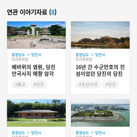
연관 이야기자료 (
8
)
>
>
충청남도
당진시
충청남도
당진시
당진문화원
당진문화원
배바위의 염원, 당진
16년 간 수군만호의 진
안국사지 매향 암각
성이었던 당진의 당진
포진성
#불교
#당진
#조선시대
#당진
#매향비
#조선의 산성
>
>
충청남도
당진시
충청남도
당진시