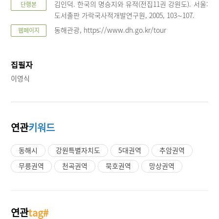
김인덕. 한국의 명승지와 유적(전집11권 강원도). 서울:
단행본
도서출판 가락국사적개발연구원, 2005, 103∼107.
동해관광, https://www.dh.go.kr/tour
웹페이지
집필자
이영식
연관
키워드
동해시
강원특별자치도
5대권역
추암권역
무릉권역
천곡권역
묵호권역
망상권역
연관
tag#