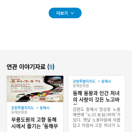
더보기
연관 이야기자료 (
9
)
>
강원특별자치도
동해시
동해문화원
동해 용왕과 인간 처녀
의 사랑이 깃든 노고바
위
>
강원특별자치도
동해시
강원도 동해시 망상동 노봉
동해문화원
해변에 ‘노고(老姑)바위’가
무릉도원의 고향 동해
있다. 옛날 노봉마을에 아름
답고 마음씨 고운 처녀가 노
시에서 즐기는 ‘동해무
부모를 모시고 살고 있었다.