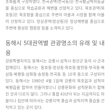
조화롭게 구성하였다. 천곡권역(천곡동)은 천곡황금박쥐동굴
을 중심으로 학습공원과 해변을 선정하고 있다. 묵호권역(묵
호동)은 묵호항을 중심으로 주변의 마을과 시장을 함께 아울
러 선정하고 있다. 망상권역(망상동)은 망상해변을 중심으로
주변에 형성된 캠핑장 등을 소개하고 있다.
동해시 5대권역별 관광명소의 유래 및 내
용
강원특별자치도 동해시는 강릉시·삼척시·정선군 등의 시·군과
접해있다. 동해시는 동호동·망상동·묵호동·발한동·부곡동·북
삼동·북평동·삼화동·송정동·천곡동 등 10개 동으로 구성되어
있다. 동해시는 1980년 4월 1일에 강릉의 묵호읍과 삼척의
북평읍을 합하여 만들어졌으니 강릉문화와 삼척문화가 합해
진 것과 다르지 않다. 그러나 통합 43년이 되는 지금까지도 마
을이나 집안에 따라서는 강릉지역 풍습과 삼척지역 풍습을 간
직하고 있는 곳이 있다.