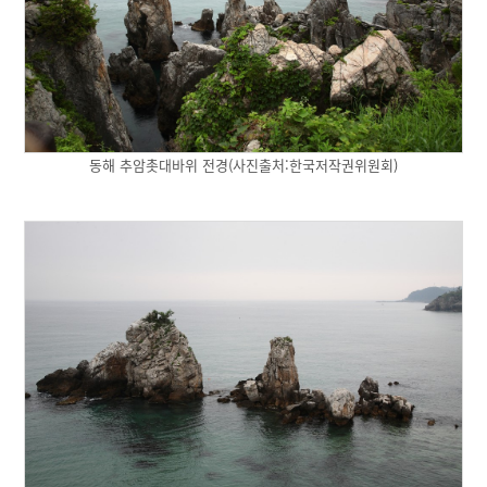
동해 추암촛대바위 전경(사진출처:한국저작권위원회)