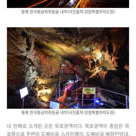
동해 천곡황금박쥐동굴 내부(사진출처:강원특별자치도청)
동해 천곡황금박쥐동굴 내부(사진출처:강원특별자치도청)
네 번째로 소개된 곳은 묵호권역이다. 묵호권역의 중심은 묵
호항으로 주변의 도째비골 스카이밸리, 도째비골 해랑전망대,