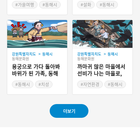
릉제’
부모를 모시는데 지극 정성
#가을여행
#동해시
#설화
#동해시
이었다. 처녀에 대한 소문은
#가을축제
#강원도 설화
동해에 살고 있는 용왕도 듣
#강원도 축제
게 되었다. 동해 용왕이 처
녀를 보기 위해 육지로 나왔
다가 처녀와 사랑에 빠졌다.
용왕은 처녀를 용궁으로 데
려가려 하였는데, 처녀의 노
부모가 막았다. 하늘이 천둥
>
>
강원특별자치도
동해시
강원특별자치도
동해시
과 벼락을 내려 노부모를 하
동해문화원
동해문화원
늘로 데려가고, 용왕은 처녀
용궁으로 가다 돌아봐
와 함께 동해의 용궁으로 갈
까마귀 많은 마을에서
수 있었다.
바위가 된 가족, 동해
선비가 나는 마을로,
노봉마을 노고암
동해 묵호동
#동해시
#치성
#자연환경
#동해시
#강원도 지명유래
#강원도 지명유래
더보기