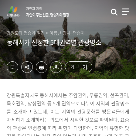
컨
하
자연과 지리
텐
단
자연이 주는 선물, 명승지와 절경
츠
영
영
역
역
바
강원도의 명승과 절경 > 이름난 경치, 명승지
바
로
동해시가 선정한 5대권역별 관광명소
로
가
가
기
기
가
가
강원특별자치도 동해시에서는 추암권역, 무릉권역, 천곡권역,
묵호권역, 망상권역 등 5개 권역으로 나누어 지역의 관광명소
를 소개하고 있는데, 이는 지역의 관광문화를 방문객들에게
자세하게 소개하려는 의도에서 시작한 것으로 파악된다. 요즘
의 관광은 연령층에 따라 취향이 다양한데, 지역의 유명한 맛