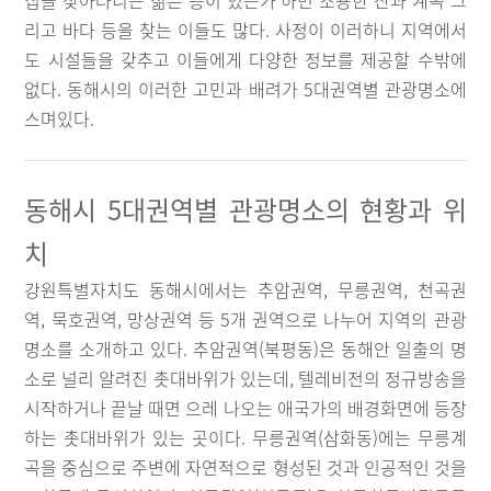
집을 찾아다니는 젊은 층이 있는가 하면 조용한 산과 계곡 그
리고 바다 등을 찾는 이들도 많다. 사정이 이러하니 지역에서
도 시설들을 갖추고 이들에게 다양한 정보를 제공할 수밖에
없다. 동해시의 이러한 고민과 배려가 5대권역별 관광명소에
스며있다.
동해시 5대권역별 관광명소의 현황과 위
치
강원특별자치도 동해시에서는 추암권역, 무릉권역, 천곡권
역, 묵호권역, 망상권역 등 5개 권역으로 나누어 지역의 관광
명소를 소개하고 있다. 추암권역(북평동)은 동해안 일출의 명
소로 널리 알려진 촛대바위가 있는데, 텔레비전의 정규방송을
시작하거나 끝날 때면 으레 나오는 애국가의 배경화면에 등장
하는 촛대바위가 있는 곳이다. 무릉권역(삼화동)에는 무릉계
곡을 중심으로 주변에 자연적으로 형성된 것과 인공적인 것을