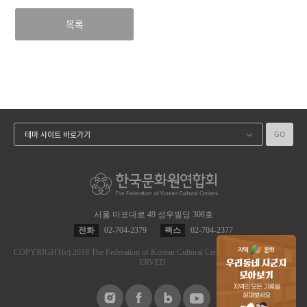
목록
GO
테마 사이트 바로가기
서울 마포대로 49 성우빌딩 308호
전화
02-704-2379
팩스
02-704-2377
COPYRIGHT
(c)
2018 The Federation of Korean Cultural Centers.
ALL RIGHT RES
ERVED.