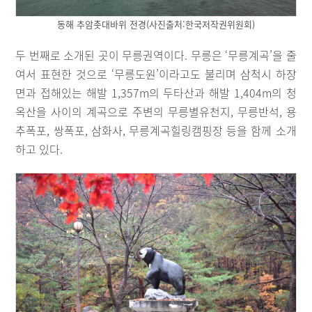
동해 추암촛대바위 전경(사진출처:한국저작권위원회)
두 번째로 소개된 곳이 무릉권역이다. 무릉은 ‘무릉계곡’을 줄
여서 표현한 것으로 ‘무릉도원’이라고도 불리며 삼척시 하장
면과 접해있는 해발 1,357m의 두타산과 해발 1,404m의 청
옥산을 사이의 계곡으로 주변의 무릉별유천지, 무릉반석, 용
추폭포, 쌍폭포, 삼화사, 무릉계곡힐링캠핑장 등을 함께 소개
하고 있다.