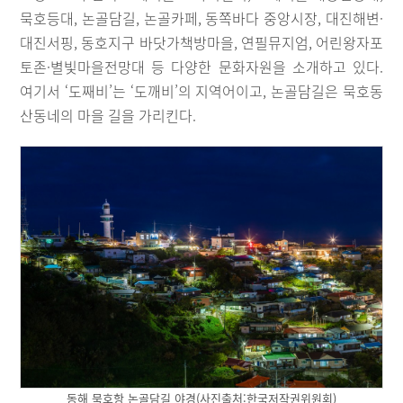
묵호등대, 논골담길, 논골카페, 동쪽바다 중앙시장, 대진해변·
대진서핑, 동호지구 바닷가책방마을, 연필뮤지엄, 어린왕자포
토존·별빛마을전망대 등 다양한 문화자원을 소개하고 있다.
여기서 ‘도째비’는 ‘도깨비’의 지역어이고, 논골담길은 묵호동
산동네의 마을 길을 가리킨다.
동해 묵호항 논골담길 야경(사진출처:한국저작권위원회)