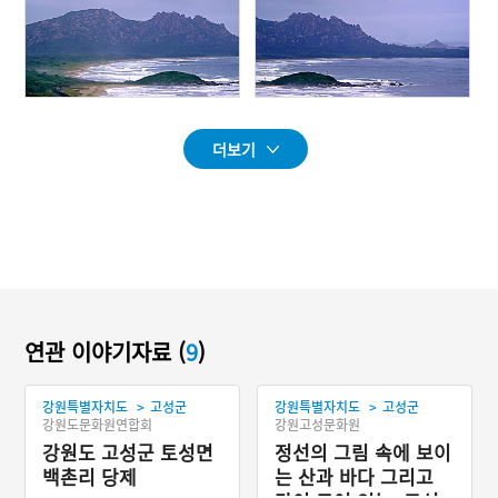
더보기
연관 이야기자료 (
9
)
>
>
강원특별자치도
고성군
강원특별자치도
고성군
강원도문화원연합회
강원고성문화원
강원도 고성군 토성면
정선의 그림 속에 보이
백촌리 당제
는 산과 바다 그리고