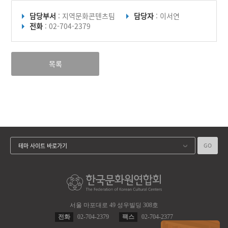
담당부서
: 지역문화콘텐츠팀
담당자
: 이서연
전화
: 02-704-2379
목록
GO
테마 사이트 바로가기
서울 마포대로 49 성우빌딩 308호
전화
02-704-2379
팩스
02-704-2377