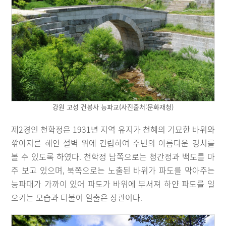
강원 고성 건봉사 능파교(사진출처:문화재청)
제2경인 천학정은 1931년 지역 유지가 천혜의 기묘한 바위와
깎아지른 해안 절벽 위에 건립하여 주변의 아름다운 경치를
볼 수 있도록 하였다. 천학정 남쪽으로는 청간정과 백도를 마
주 보고 있으며, 북쪽으로는 노출된 바위가 파도를 막아주는
능파대가 가까이 있어 파도가 바위에 부서져 하얀 파도를 일
으키는 모습과 더불어 일출은 장관이다.