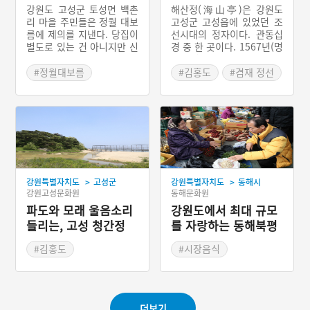
강이 모여 있는, 고성
강원도 고성군 토성면 백촌
해산정(海山亭)은 강원도
해산정
리 마을 주민들은 정월 대보
고성군 고성읍에 있었던 조
름에 제의를 지낸다. 당집이
선시대의 정자이다. 관동십
별도로 있는 건 아니지만 신
경 중 한 곳이다. 1567년(명
목으로 모시는 나무에 가서
종 22)에 조선후기의 문신
제물을 차려놓고 의식을 행
차식(車軾)이 건립하였다.
#정월대보름
#김홍도
#겸재 정선
한다. 주민들은 당제를 지내
이후 1686년(숙종 12)에 군
#강원도 마을신앙
#김홍도 금강사군첩
고 나서 마을에 좋지 않은
수 이적길(李迪吉)이 중건
#고성 마을신앙
#정선 관동명승첩
일이 없어졌다고 한다. 본래
하였으며, 1754년(영조 30)
제의 비용은 가정마다 돈을
에 군수 안찬감(安鑽瑊)이
#그림 속 누정
걷었으나 현재는 마을의 공
다시 고쳐 지었다. 1819년
#강원 고성
동자금에서 사용한다. 당제
(순조 19)에 다시 중수되었
에 사용되는 제물은 수탉과
으며 진경 사생의 산실로 역
문어, 열갱이(볼락)이다. 제
대 사대부들의 사랑을 받았
>
>
강원특별자치도
고성군
강원특별자치도
동해시
물 준비는 도가로 선정된 사
다. 해산정은 바다와 산, 강
강원고성문화원
동해문화원
람이 한다. 백촌리 당제는
을 모두 조망할 수 있는 곳
정월 대보름 새벽 4시경에
파도와 모래 울음소리
에 세워져 있어 바다와 산을
강원도에서 최대 규모
지낸다. 우선 산신에게 예를
다 취했다고 해서 해산정이
들리는, 고성 청간정
를 자랑하는 동해북평
표하고 나서 당제를 지내는
라는 정자명이 붙여졌다. 즉
장
데 당제는 강신-소지-독축으
해산정은 뒤로는 금강산, 앞
#김홍도
#시장음식
로 행한다. 독축 과정에서는
으로는 동해 바다와 남강의
#강원도 누정
#강원도 전통시장
미리 준비한 축문을 읽는다.
강으로 둘러싸여 있어 신성
#김홍도 금강사군첩
축문이 끝나면 제의가 마무
한 곳으로 여겨졌다. 그 절
리된다.
경에 반하여 수많은 문사들
#강원 고성 가볼만한곳
이 방문하고 시문을 남겼으
더보기