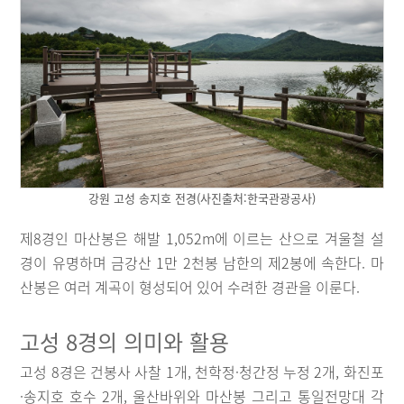
강원 고성 송지호 전경(사진출처:한국관광공사)
제8경인 마산봉은 해발 1,052m에 이르는 산으로 겨울철 설
경이 유명하며 금강산 1만 2천봉 남한의 제2봉에 속한다. 마
산봉은 여러 계곡이 형성되어 있어 수려한 경관을 이룬다.
고성 8경의 의미와 활용
고성 8경은 건봉사 사찰 1개, 천학정·청간정 누정 2개, 화진포
·송지호 호수 2개, 울산바위와 마산봉 그리고 통일전망대 각