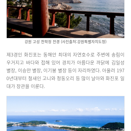
강원 고성 천학정 전경 (사진출처:강원특별자치도청)
제3경인 화진포는 동해안 최대의 자연호수로 주변에 송림이
우거지고 바다와 접해 있어 경치가 아름다운 까닭에 김일성
별장, 이승만 별장, 이기붕 별장 등이 자리하였다. 아울러 197
0년대부터 철새인 고니와 청둥오리 등 많이 날아와 화진포 일
대가 장관을 이룬다.