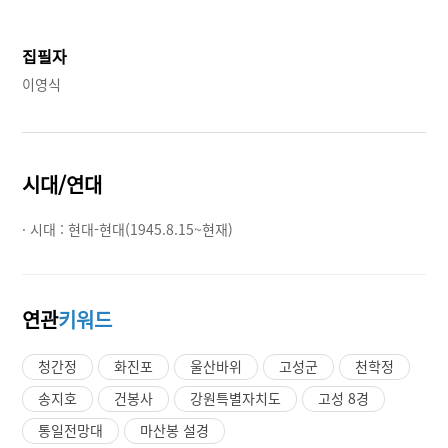
집필자
이영식
시대/연대
· 시대 :
현대-현대(1945.8.15~현재)
연관
키워드
청간정
화진포
울산바위
고성군
천학정
송지호
건봉사
강원특별자치도
고성 8경
통일전망대
마산봉 설경