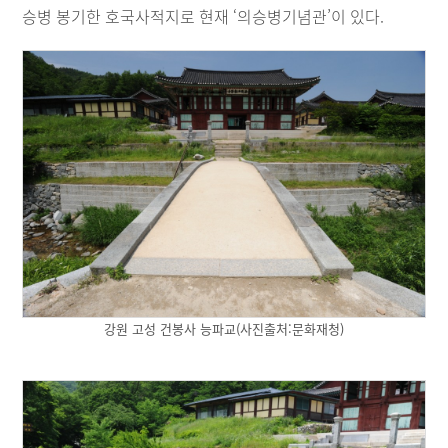
승병 봉기한 호국사적지로 현재 ‘의승병기념관’이 있다.
강원 고성 건봉사 능파교(사진출처:문화재청)