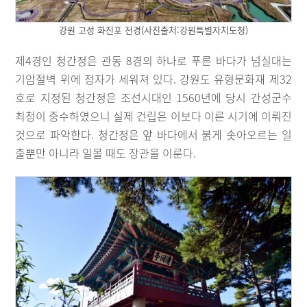
강원 고성 화진포 전경(사진출처:강원특별자치도청)
제4경인 청간정은 관동 8경의 하나로 푸른 바다가 넘실대는
기암절벽 위에 정자가 세워져 있다. 강원도 유형문화재 제32
호로 지정된 청간정은 조선시대인 1560년에 당시 간성군수
최청이 중수하였으니 실제 건립은 이보다 이른 시기에 이뤄진
것으로 파악한다. 청간정은 앞 바다에서 붉게 솟아오르는 일
출뿐만 아니라 일몰 때도 장관을 이룬다.