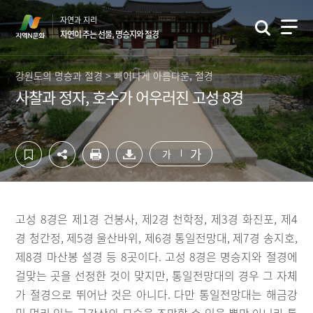
컨
하
자연과 지리
텐
단
자연이 주는 선물, 명승지와 절경
츠
영
영
역
역
바
강원도의 명승과 절경 > 빼어나게 아름다운, 절경
바
로
사찰과 정자, 호수가 어우러진 고성 8경
로
가
가
기
기
가
가
고성 8경은 제1경 건봉사, 제2경 천학정, 제3경 화진포, 제4
경 청간정, 제5경 울산바위, 제6경 통일전망대, 제7경 송지호,
제8경 마산봉 설경 등 8곳이다. 고성 8경은 명승지와 절경에
걸맞는 곳을 선정한 것이 맞지만, 통일전망대의 경우 그 자체
가 절경으로 뛰어난 것은 아니다. 다만 통일전망대는 해금강