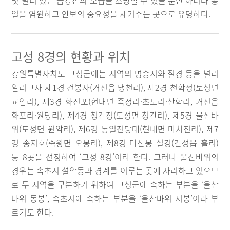
및 멀리 있는 금강산의 모습을 조망할 수 있을 뿐만 아니라 통
일을 염원하고 안보의 중요성을 새겨주는 곳으로 유명하다.
고성 8경의 현황과 위치
강원특별자치도 고성군에는 지역의 명승지와 절경 등을 널리
알리고자 제1경 건봉사(거진읍 냉천리), 제2경 천학정(토성면
교암리), 제3경 화진포(현내면 죽정리·초도리·산학리, 거진읍
화포리·원당리), 제4경 청간정(토성면 청간리), 제5경 울산바
위(토성면 원암리), 제6경 통일전망대(현내면 마차진리), 제7
경 송지호(죽왕면 오봉리), 제8경 마산봉 설경(간성읍 흘리)
등 8곳을 선정하여 ‘고성 8경’이라 한다. 그러나 울산바위의
경우는 속초시 설악동과 경계를 이루는 곳에 자리하고 있으므
로 두 지역을 구분하기 위하여 고성군에 속하는 부분을 ‘울산
바위 동봉’, 속초시에 속하는 부분을 ‘울산바위 서봉’이라 부
르기도 한다.