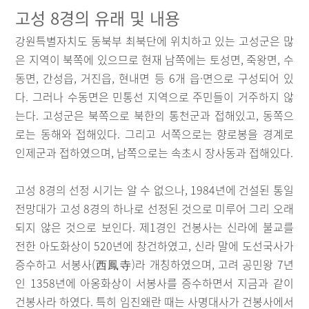
고성 8경의 유래 및 내용
강원특별자치도 동북부 최북단에 위치하고 있는 고성군은 많
은 지역이 북쪽에 있으므로 현재 남쪽에는 토성면, 죽왕면, 수
동면, 간성읍, 거진읍, 현내면 등 6개 읍·면으로 구성되어 있
다. 그러나 수동면은 민통선 지역으로 주민들이 거주하지 않
는다. 고성군은 북쪽으로 북한의 통천군과 접해있고, 동쪽으
로는 동해와 접해있다. 그리고 서쪽으로는 향로봉을 경계로
인제군과 접하였으며, 남쪽으로는 속초시 장사동과 접해있다.
고성 8경의 선정 시기는 알 수 없으나, 1984년에 건설된 통일
전망대가 고성 8경의 하나로 선정된 것으로 미루어 그리 오래
되지 않은 것으로 보인다. 제1경인 건봉사는 신라에 불교를
전한 아도화상이 520년에 창건하였고, 신라 말에 도선국사가
증수하고 서봉사(西鳳寺)라 개칭하였으며, 고려 공민왕 7년
인 1358년에 아옹화상이 서봉사를 증수하면서 지금과 같이
건봉사라 하였다. 특히 임진왜란 때는 사명대사가 건봉사에서