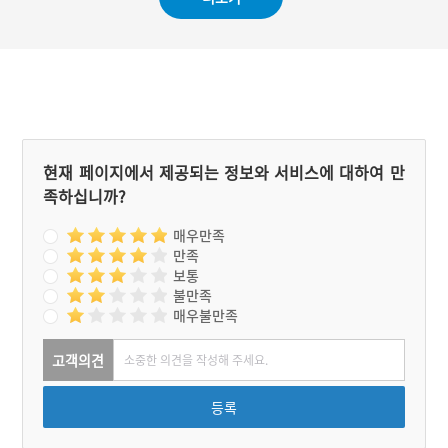
며 정선(鄭敾), 김홍도(金弘
道), 김응환(金應煥) 등의
진경산수화가들에 의해서도
그림으로도 남겨졌다.
현재 페이지에서 제공되는 정보와 서비스에 대하여 만
족하십니까?
매우만족
만족
보통
불만족
매우불만족
고객의견
등록