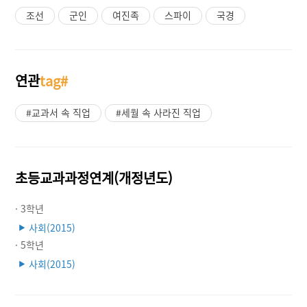
조선
군인
여진족
스파이
국경
연관
tag#
#교과서 속 직업
#세월 속 사라진 직업
초등교과과정연계(개정년도)
· 3학년
사회(2015)
▶
· 5학년
사회(2015)
▶