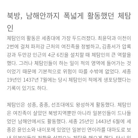
북방, 남해안까지 폭넓게 활동했던 체탐
인
체탐인의 활동은 세종대에 가장 두드러졌다. 최윤덕과 이천이
2번에 걸쳐 파저강 근처의 여진족을 정벌하고, 김종서가 압록
강과 두만강 인근의 4군 6진을 설치할 때 체탐인의 큰 역할을
했다. 그러나 체탐인들이 하는 일이 적의 영역에 들어가는 것
이었기 때문에 기본적으로 위험이 따를 수밖에 없었다. 세종
19년인 1437년 7월에는 당시 체탐인이 적에게 생포당했다는
기록이 있기도 하다.
체탐인은 성종, 중종, 선조대에도 왕성하게 활동했다. 체탐인
은 여진족이 살았던 북방지역뿐만 아니라 일본인들이 드나들
었던 남해안에서도 활동했다. 세종 25년인 1443년 6월에 세
종은 윤인소와 내이포에 있었던 일본인 연이라를 대마도로 보
내 일본인들의 정황을 살펴오는 체탐을 해오게 했다. 당시 일