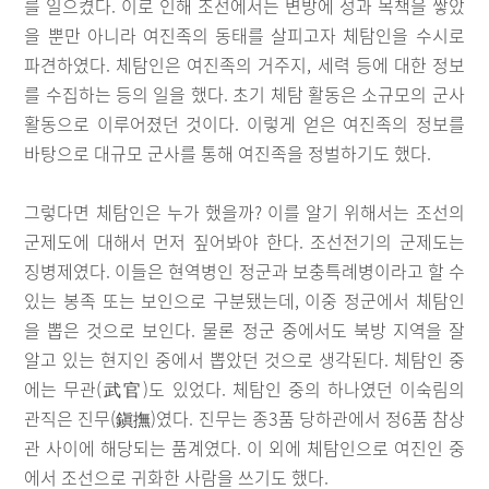
를 일으켰다. 이로 인해 조선에서는 변방에 성과 목책을 쌓았
을 뿐만 아니라 여진족의 동태를 살피고자 체탐인을 수시로
파견하였다. 체탐인은 여진족의 거주지, 세력 등에 대한 정보
를 수집하는 등의 일을 했다. 초기 체탐 활동은 소규모의 군사
활동으로 이루어졌던 것이다. 이렇게 얻은 여진족의 정보를
바탕으로 대규모 군사를 통해 여진족을 정벌하기도 했다.
그렇다면 체탐인은 누가 했을까? 이를 알기 위해서는 조선의
군제도에 대해서 먼저 짚어봐야 한다. 조선전기의 군제도는
징병제였다. 이들은 현역병인 정군과 보충특례병이라고 할 수
있는 봉족 또는 보인으로 구분됐는데, 이중 정군에서 체탐인
을 뽑은 것으로 보인다. 물론 정군 중에서도 북방 지역을 잘
알고 있는 현지인 중에서 뽑았던 것으로 생각된다. 체탐인 중
에는 무관(武官)도 있었다. 체탐인 중의 하나였던 이숙림의
관직은 진무(鎭撫)였다. 진무는 종3품 당하관에서 정6품 참상
관 사이에 해당되는 품계였다. 이 외에 체탐인으로 여진인 중
에서 조선으로 귀화한 사람을 쓰기도 했다.