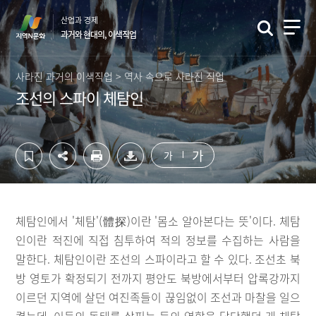
컨
하
산업과 경제
텐
단
과거와 현대의, 이색직업
츠
영
영
역
역
바
사라진 과거의 이색직업 > 역사 속으로 사라진 직업
바
로
조선의 스파이 체탐인
로
가
가
기
기
가
가
체탐인에서 '체탐'(體探)이란 '몸소 알아본다는 뜻'이다. 체탐
인이란 적진에 직접 침투하여 적의 정보를 수집하는 사람을
말한다. 체탐인이란 조선의 스파이라고 할 수 있다. 조선초 북
방 영토가 확정되기 전까지 평안도 북방에서부터 압록강까지
이르던 지역에 살던 여진족들이 끊임없이 조선과 마찰을 일으