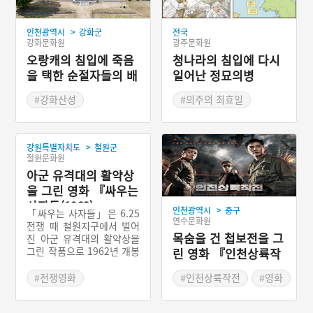
>
인천광역시
강화군
전국
광주문화원
강화문화원
청나라의 침입에 다시
오랑캐의 침입에 죽음
일어난 정묘의병
을 택한 순절자들의 배
향, 강화도 충렬사
#강화산성
#의주의 최효일
#강화 가볼만한곳
#선천의 지득남
#칠산의 김려기
>
강원특별자치도
철원군
철원문화원
아군 유격대의 활약상
을 그린 영화 『싸우는
사자들(1962)』
>
인천광역시
중구
「싸우는 사자들」은 6.25
연수문화원
전쟁 때 철원지구에서 벌어
목숨을 건 첩보전을 그
진 아군 유격대의 활약상을
그린 작품으로 1962년 개봉
린 영화 『인천상륙작
한 김묵 감독의 작품이다.
전(2016)』
상영시간은 117분이고, 김
#전쟁영화
#인천상륙작전
#영화
석훈, 최지희, 황해, 엄앵란,
#한국전쟁 영화
이빈화, 장동휘가 출연했다.
#스파이 영화