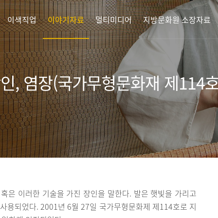
이색직업
이야기자료
멀티미디어
지방문화원 소장자료
인, 염장(국가무형문화재 제114호
혹은 이러한 기술을 가진 장인을 말한다. 발은 햇빛을 가리고
용되었다. 2001년 6월 27일 국가무형문화제 제114호로 지