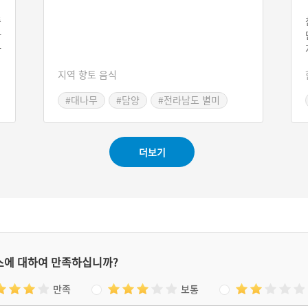
종
라
라
게
지역 향토 음식
출
이
#대나무
#담양
#전라남도 별미
인
#담양 가볼만한곳
산
3
더보기
스에 대하여 만족하십니까?
만족
보통