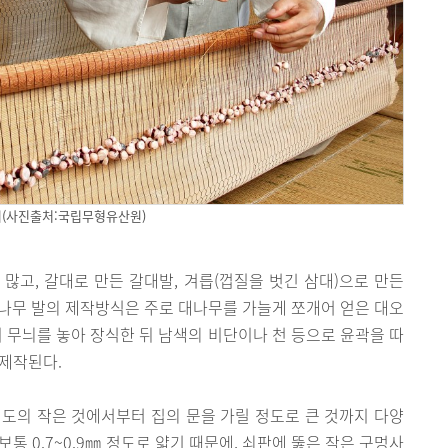
기(사진출처:국립무형유산원)
많고, 갈대로 만든 갈대발, 겨릅(껍질을 벗긴 삼대)으로 만든
 대나무 발의 제작방식은 주로 대나무를 가늘게 쪼개어 얻은 대오
지 무늬를 놓아 장식한 뒤 남색의 비단이나 천 등으로 윤곽을 따
 제작된다.
도의 작은 것에서부터 집의 문을 가릴 정도로 큰 것까지 다양
통 0.7~0.9㎜ 정도로 얇기 때문에, 쇠판에 뚫은 작은 구멍사