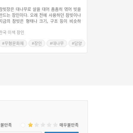
참빗장은 대나무로 살을 대어 촘촘히 엮어 빗을
만드는 장인이다. 오래 전에 사용하던 참빗이나
지금의 참빗은 형태나 크기, 구조 등이 비슷하
다. 대개 대나무로 빗살을 촘촘히 박아 만든다.
한국 이색 장인
예전에 참빗을 영암, 담양, 나주, 남원 등지에서
만들었으나 현재는 오직 영암과 담양에서만 만
#무형문화재
#장인
#대나무
#담양
들고 있다.
불만족
매우불만족