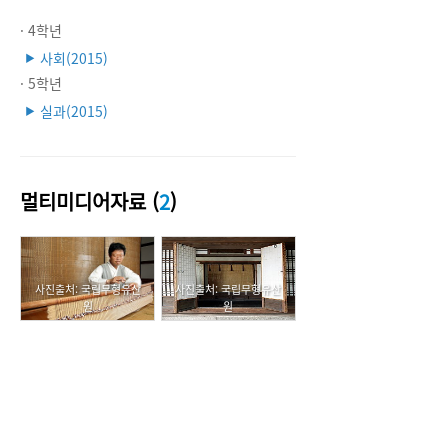
· 4학년
사회(2015)
▶
· 5학년
실과(2015)
▶
멀티미디어자료 (
2
)
사진출처: 국립무형유산
사진출처: 국립무형유산
원
원