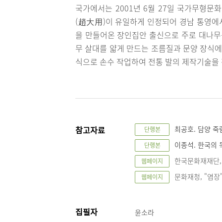
국가에서는 2001년 6월 27일 국가무형문
(趙大用)이 유일하게 인정되어 경남 통영에서
을 만들어온 장인집안 출신으로 주로 대나무를
무 살대를 얇게 만드는 조름질과 문양 장식에
식으로 손수 작업하여 전통 발의 제작기술을 
참고자료
최공호. 담양 죽
단행본
이종석. 한국의 목
단행본
한국문화재재단, "염
웹페이지
문화재청, "염장", 
웹페이지
집필자
윤소라