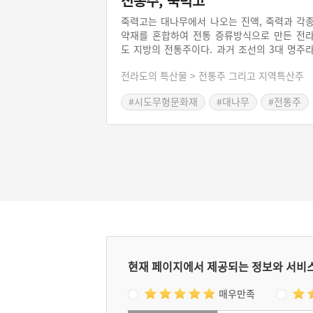
전통주, 죽력고
죽력고는 대나무에서 나오는 진액, 죽력과 각
약재를 혼합하여 전통 증류방식으로 만든 전
도 지방의 전통주이다. 과거 조선의 3대 명주
불릴 정도로 명성이 높았고 몸과 마음을 편하
전라도의 특산물 > 전통주 그리고 지역특산주
해주는 약주로서도 손색이 없었다. 죽력을 추
하는데 시간과 정성이 많이 들어 한 때 전통
#시도무형문화재
#대나무
#전통주
단절될 위기에 놓이기도 했으나, 현재 전통명
#전라북도 별미
#조선3대명주
송명섭 전수자에 의해 전라북도 정읍에서 생
되고 있다. 2003년 전라북도 무형문화재 제6-
호로 지정되었다.
현재 페이지에서 제공되는 정보와 서비
매우만족