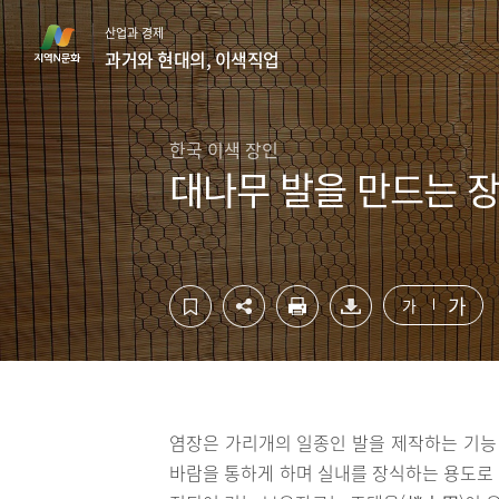
컨
하
산업과 경제
텐
단
과거와 현대의, 이색직업
츠
영
영
역
역
바
바
로
한국 이색 장인
로
가
대나무 발을 만드는 장
가
기
기
가
가
염장은 가리개의 일종인 발을 제작하는 기능 
바람을 통하게 하며 실내를 장식하는 용도로 사