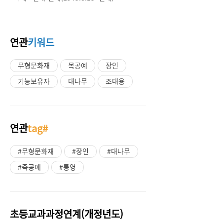
연관
키워드
무형문화재
목공예
장인
기능보유자
대나무
조대용
연관
tag#
#무형문화재
#장인
#대나무
#죽공예
#통영
초등교과과정연계(개정년도)