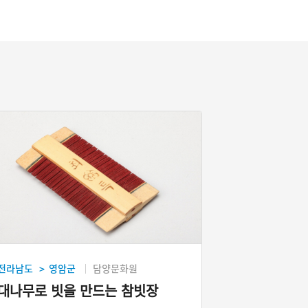
전라남도
영암군
담양문화원
>
대나무로 빗을 만드는 참빗장