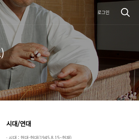
로그인
)
시대/연대
· 시대 :
현대-현대(1945.8.15~현재)