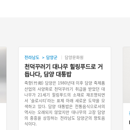
전라남도
담양군
담양문화원
>
천덕꾸러기 대나무 힐링푸드로 거
듭나다, 담양 대통밥
죽향(竹鄕) 담양은 1980년대 이후 담양 죽제품
산업의 사양화로 천덕꾸러기 취급을 받았던 대
나무가 21세기 힐링푸드의 소재로 재조명되면
서 ‘슬로시티’라는 표제 아래 새로운 도약을 모
색하고 있다. 담양 대통밥은 전통음식으로서의
역사는 오래되지 않았지만 대나무의 고장 담양
의 중흥을 상징하는 전라남도 담양군의 향토음
식이다.