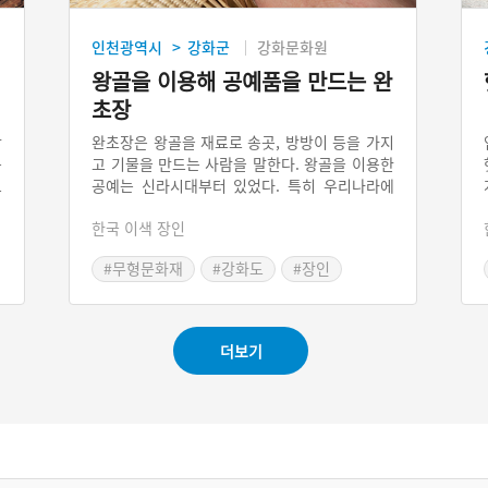
인천광역시
강화군
강화문화원
>
왕골을 이용해 공예품을 만드는 완
초장
상
완초장은 왕골을 재료로 송곳, 방방이 등을 가지
는
고 기물을 만드는 사람을 말한다. 왕골을 이용한
고
공예는 신라시대부터 있었다. 특히 우리나라에
을
왔던 사신들이 왕골 제품을 많이 요구하였을 정
한국 이색 장인
에
도로 그 품질이 우수하였다. 왕골을 이용해 기물
라
을 만드는 데는 도구를 이용하는 두 가지 방법과
#무형문화재
#강화도
#장인
리
손으로 엮는 방법이 있다. 왕골로 만든 공예품은
#화문석
생
역사가 오해된 생활문화유산이었으나, 한때 단
만
절될 위기도 있었다. 그렇지만 1970년 이후 그
제작활동이 현재까지 꾸준히 이어지고 있다.
더보기