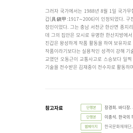
그러자 국가에서는 1988년 8월 1일 국가
갑(具鎭甲:1917∼2006)이 인정되었다.
장인이었다. 그는 충남 서천군 한산면 종지
데 그의 집안은 모시로 유명한 한산지방에서 
진갑은 왕성하게 작품 활동을 하여 보유자로
작품이라기보다는 실용적인 성격이 강해 기술
교였던 오동근이 교통사고로 스승보다 일찍 
기술을 전수받은 김재중이 전수자로 활동하며
참고자료
장경희. 바디장. 
단행본
이종석. 한국의 목
단행본
한국문화재재단, "바
웹페이지