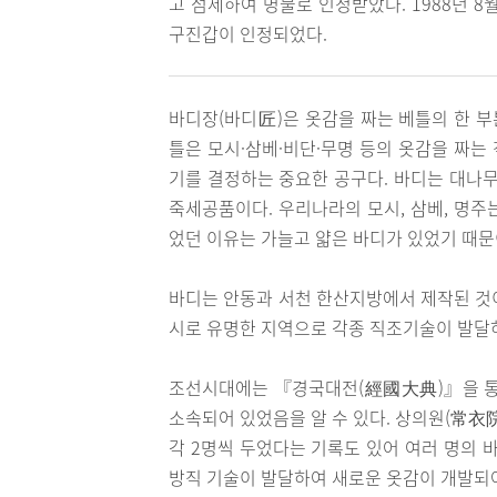
고 섬세하여 명물로 인정받았다. 1988년 
구진갑이 인정되었다.
바디장(바디匠)은 옷감을 짜는 베틀의 한 부
틀은 모시·삼베·비단·무명 등의 옷감을 짜는
기를 결정하는 중요한 공구다. 바디는 대나무
죽세공품이다. 우리나라의 모시, 삼베, 명주
었던 이유는 가늘고 얇은 바디가 있었기 때문
바디는 안동과 서천 한산지방에서 제작된 것
시로 유명한 지역으로 각종 직조기술이 발달
조선시대에는 『경국대전(經國大典)』을 통
소속되어 있었음을 알 수 있다. 상의원(常衣院
각 2명씩 두었다는 기록도 있어 여러 명의 
방직 기술이 발달하여 새로운 옷감이 개발되