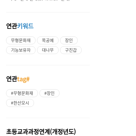
연관
키워드
무형문화재
목공예
장인
기능보유자
대나무
구진갑
연관
tag#
#무형문화재
#장인
#한산모시
초등교과과정연계(개정년도)