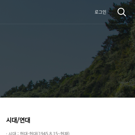
로그인
시대/연대
· 시대 :
현대-현대(1945.8.15~현재)