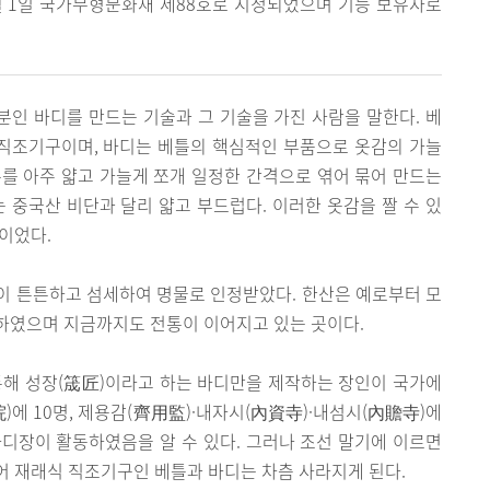
8월 1일 국가무형문화재 제88호로 지정되었으며 기능 보유자로
분인 바디를 만드는 기술과 그 기술을 가진 사람을 말한다. 베
 직조기구이며, 바디는 베틀의 핵심적인 부품으로 옷감의 가늘
를 아주 얇고 가늘게 쪼개 일정한 간격으로 엮어 묶어 만드는
는 중국산 비단과 달리 얇고 부드럽다. 이러한 옷감을 짤 수 있
이었다.
이 튼튼하고 섬세하여 명물로 인정받았다. 한산은 예로부터 모
하였으며 지금까지도 전통이 이어지고 있는 곳이다.
해 성장(筬匠)이라고 하는 바디만을 제작하는 장인이 국가에
)에 10명, 제용감(齊用監)·내자시(內資寺)·내섬시(內贍寺)에
바디장이 활동하였음을 알 수 있다. 그러나 조선 말기에 이르면
어 재래식 직조기구인 베틀과 바디는 차츰 사라지게 된다.