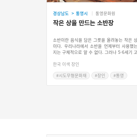
경상남도
통영시
통영문화원
>
작은 상을 만드는 소반장
소반이란 음식을 담은 그릇을 올려놓는 작은 
이다. 우리나라에서 소반을 언제부터 사용했
지는 구체적으로 알 수 없다. 그러나 5-6세기 
구려 고분벽화를 보면 이미 소반을 사용했음
한국 이색 장인
알 수 있다. 소반을 일찍부터 사용하게 된 데
는 우리나라 가옥 구조와도 관련 있다. 우리나
#시도무형문화재
#장인
#통영
의 가옥 구조가 음식을 만드는 부엌과 방이 멀
떨어져 있기 때문이다. 소반은 각 지역마자 자
하는 재료와 지역 풍격을 반영하여 독특하게 
들기에 60여 종으로 분류된다.