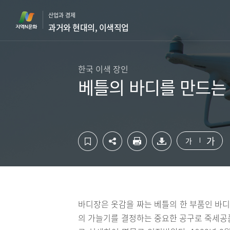
컨
하
산업과 경제
텐
단
과거와 현대의, 이색직업
츠
영
영
역
역
바
바
로
한국 이색 장인
로
가
베틀의 바디를 만드는
가
기
기
가
가
바디장은 옷감을 짜는 베틀의 한 부품인 바디
의 가늘기를 결정하는 중요한 공구로 죽세공