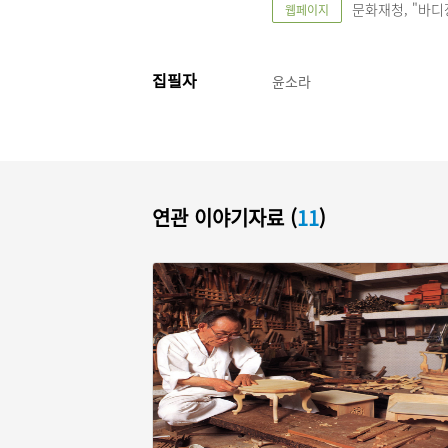
문화재청, "바디장",
웹페이지
집필자
윤소라
연관 이야기자료 (
11
)