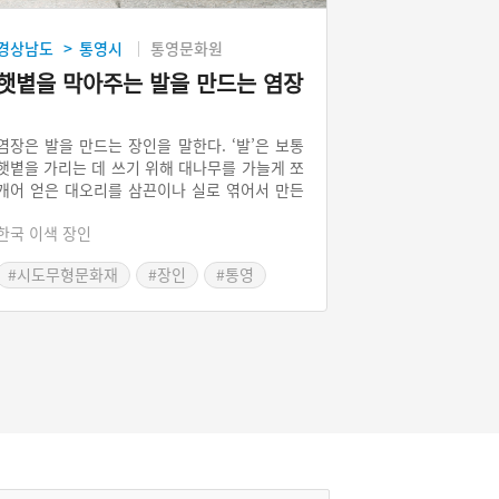
경상남도
통영시
통영문화원
>
햇볕을 막아주는 발을 만드는 염장
염장은 발을 만드는 장인을 말한다. ‘발’은 보통
햇볕을 가리는 데 쓰기 위해 대나무를 가늘게 쪼
개어 얻은 대오리를 삼끈이나 실로 엮어서 만든
것이다. 전통가옥인 한옥에서의 생활에는 발이
한국 이색 장인
필수품이었다. 발은 옛날 사람들이 타고 다녔던
가마의 문을 가리는 발에서부터, 집의 문을 가리
#시도무형문화재
#장인
#통영
는 발까지 다양하게 사용되었다. 그러나 1970년
이후 한옥이 사라지면서 발을 찾는 사람들이 급
격히 줄어들었다.