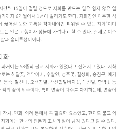
시간씩 15일이 걸릴 정도로 지화를 만드는 일은 쉽지 않은 일
들기까지 6개월에서 1년이 걸리기도 한다. 지화장인 이주환 석
이 끓어질 듯한 고통을 참아내야만 피워낼 수 있는 지화”이며
만드는 일은 고행이자 성불에 가깝다고 할 수 있다. 실제로 이주
은살과 흉터투성이이다.
지화
 과거에는 58종의 불교 지화가 있었다고 전해지고 있다. 지화
로는 해달꽃, 액막이배, 수팔연, 성주꽃, 칠성화, 송침문, 애기
꽃, 봉죽, 팔선녀, 오색장발, 산신할알버지꽃, 대신발, 함박꽃 등
한 색의 꽃이 위주이다. 특히 연꽃이 다수를 차지하는데, 연꽃이
잔치, 연회, 의례 등에서 꼭 필요한 요소였고, 현재도 불교 의
 지화에는 한국의 전통과 조상의 얼이 담겨 있다고 할 수 있다.
의 불교 지화를 모두 복원하여 전승하는 것을 목표로 하고 있