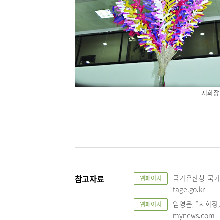
지화장
참고자료
국가유산청 국가유산
웹페이지
tage.go.kr
임영은, “지화장, 
웹페이지
mynews.com