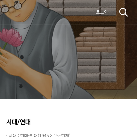
로그인
시대/연대
· 시대 :
현대-현대(1945.8.15~현재)