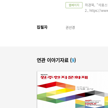
하경목, “석용스님
웹페이지
2., https://ww
집필자
권선경
연관 이야기자료 (
9
)