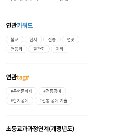
연관
키워드
불교
한지
전통
연꽃
연등회
팔관희
지화
연관
tag#
#무형문화재
#전통공예
#한지공예
#전통 공예 기술
초등교과과정연계(개정년도)