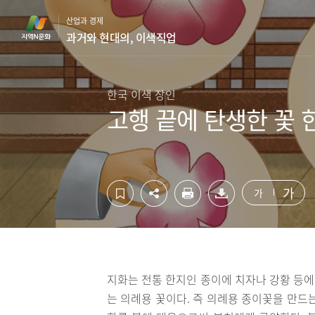
컨
하
산업과 경제
텐
단
과거와 현대의, 이색직업
츠
영
영
역
역
바
바
로
한국 이색 장인
로
가
고행 끝에 탄생한 꽃 
가
기
기
가
가
지화는 전통 한지인 종이에 치자나 강황 등
는 의례용 꽃이다. 즉 의례용 종이꽃을 만드