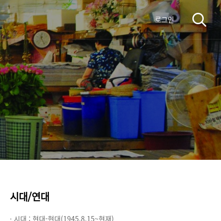
로그인
시대/연대
· 시대 :
현대-현대(1945.8.15~현재)