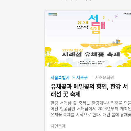
서울특별시
서초구
서초문화원
>
유채꽃과 메밀꽃의 향연, 한강 서
래섬 꽃 축제
한강 서래섬 꽃 축제는 한강개발사업으로 만
어진 인공섬인 서래섬에서 2004년부터 개최
유채꽃 축제를 시작으로 한다. 매년 봄에 유채
축제를 하다가, 최근에는 가을에 메밀꽃이 피
자연축제
것에 착안하여 메밀꽃 축제도 열고 있다. 비