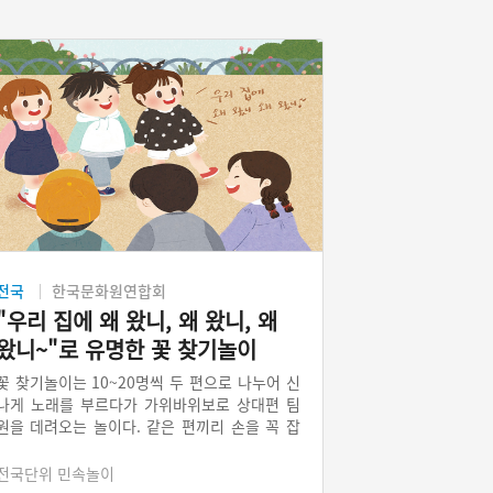
전국
한국문화원연합회
"우리 집에 왜 왔니, 왜 왔니, 왜
왔니~"로 유명한 꽃 찾기놀이
꽃 찾기놀이는 10~20명씩 두 편으로 나누어 신
나게 노래를 부르다가 가위바위보로 상대편 팀
원을 데려오는 놀이다. 같은 편끼리 손을 꼭 잡
고 박자에 맞추어 움직이기 때문에 서로에 대한
유대감이 크다. 놀이를 하면서 부르는 "우리 집
전국단위 민속놀이
에 왜 왔니 왜 왔니 왜 왔니"라는 노래를 모르는