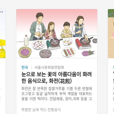
전국
서울시문화원연합회
눈으로 보는 꽃의 아름다움이 화려
한 음식으로, 화전(花煎)
화전은 잘 반죽한 찹쌀가루를 기름 두른 번철에
들
조그맣고 둥글 넓적하게 부쳐 계절을 대표하는
된
꽃을 더한 떡이다. 진달래꽃, 장미,국화 등을 고
꽃
명처럼 얹는다. 다른 말로 꽃지지미 또는 꽃부꾸
는
미라고 한다.
특별한 날에 먹는 전통음식
록