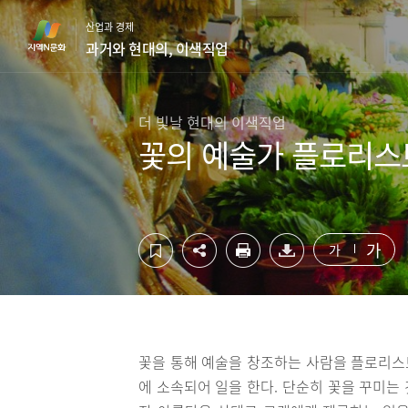
컨
하
산업과 경제
텐
단
과거와 현대의, 이색직업
츠
영
영
역
역
바
바
로
더 빛날 현대의 이색직업
로
가
꽃의 예술가 플로리스
가
기
기
가
가
꽃을 통해 예술을 창조하는 사람을 플로리스
에 소속되어 일을 한다. 단순히 꽃을 꾸미는