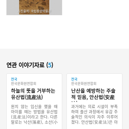
사진출처: 국립중앙박물관
연관 이야기자료 (
5
)
전국
전국
한국문화원연합회
한국문화원연합회
하늘의 뜻을 거부하는
난산을 예방하는 주술
유산법(流産法)
적 믿음, 안산법(安産
法)
원치 않는 임신을 했을 때
과거에는 의료 시설이 부족
아이를 떼는 방법을 유산법
하여 출산 과정에서 유감 주
(流産法)이라고 한다. 다른
술적인 의식이 자주 이루어
말로는 낙산(落産), 소산(小
졌다. 안산법(安産法)은 아
産)이라고도 한다. 유산은
이와 산모가 모두 건강하길