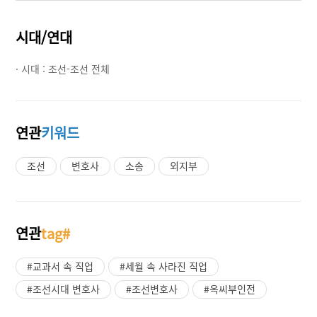
시대/연대
· 시대 :
조선-조선 전체
연관
키워드
조선
변호사
소송
외지부
연관
tag#
#교과서 속 직업
#세월 속 사라진 직업
#조선시대 변호사
#조선변호사
#옥씨부인전