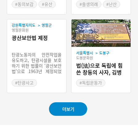
하늘에서 점지해준 아이를
바라는 마음을 담아, 난산을
#동의보감
#유산
#출생의례
#난산
의도적으로 없애는 것으로
예방하기 위해 행했던 주술
#단산
#유산예방
#산파
굉장히 부정적인 이미지였
적인 행위들을 일컫는다. 삼
다. 따라서 잘 언급되지 않
신에게 순산을 기원하거나
>
은 소극적 민속이었다. 그래
강원특별자치도
영월군
아이를 잘 낳기 위해 미끄러
영월문화원
서 유산법에는 아이를 떼는
운 성질의 음식을 먹거나 순
법과 함께 아이가 떨어지지
산한 집의 속옷이나 허리띠
광산보안법 제정
않게 하는 예방법도 함께 전
를 차는 등의 행위를 했다.
해진다.
>
서울특별시
도봉구
탄광노동자의 안전작업을
도봉문화원
유도하고, 탄광시설을 보호
법(法)으로 독립에 힘
하기 위한 법률이 ‘광산보안
법’으로 1963년 제정되었
쓴 창동의 사자, 김병
다. 광산보안법이 제정된 것
로
은 영월광업소에서 연속으
#탄광사고
#독립운동가
로 발생한 세 번의 가스 폭
#항일운동
발 사고 때문이다. 1957년
#교과서속인물
13명 사망, 1958년 13명
사망, 1961년 9명 사망 등
더보기
의 사건이 연속으로 발생하
면서 정부는 그동안 미루던
‘광산보안법’을 제정한 것이
다.