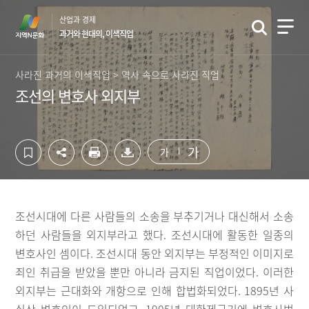
컨
하
산업과 경제
텐
단
과거와 현대의, 이색직업
츠
영
영
역
역
바
사라진 과거의 이색직업 > 역사 속으로 사라진 직업
바
로
조선의 변호사 외지부
로
가
가
기
기
가
가
조선시대에 다른 사람들의 소송을 부추기거나 대신해서 소송
하던 사람들을 외지부라고 했다. 조선시대에 활동한 일종의
변호사인 셈이다. 조선시대 동안 외지부는 부정적인 이미지로
죄인 취급을 받았을 뿐만 아니라 금지된 직업이었다. 이러한
외지부는 근대화와 개항으로 인해 합법화되었다. 1895년 사