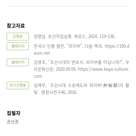
참고자료
정명섭. 조선직업실록. 북로드, 2014, 119~136.
단행본
한국사 인물 열전, "외지부", 다음 백과, https://100.d
웹페이지
aum.net
김영조, "조선시대의 변호사, 외지부를 아십니까?", 우
웹페이지
리문화신문, 2020.09.09, https://www.koya-culture.
com
심재우, '조선시대 소송제도와 외지부(外知部)의 활
정기간행물
동'. 명청사연구46, 2016.
집필자
권선경