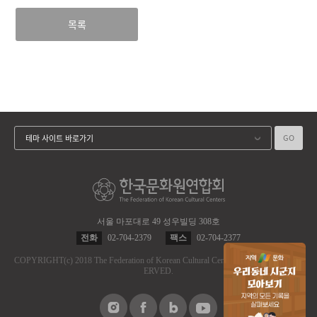
목록
GO
테마 사이트 바로가기
서울 마포대로 49 성우빌딩 308호
전화
02-704-2379
팩스
02-704-2377
COPYRIGHT
(c)
2018 The Federation of Korean Cultural Centers.
ALL RIGHT RES
ERVED.