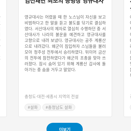
임진왜란 최초의 승병장 영규대사
사
영규대사는 어렸을 때 한 노스님이 자신을 보고
있
비범하다고 한 말을 듣고 불도를 닦기로 결심하
기
였다. 서산대사의 제자로 열심히 수행하던 중 서
기
산대사가 나라의 불운을 예견하고 영규대사를
굴
고향으로 내려 보냈다. 영규대사는 공주 계룡산
한
으로 내려갔다. 왜군이 침입하자 스님들을 불러
이
모아 청주성 전투에서 승리하였다. 뒤이어 금산
호
의 전투에 참전하였다가 왜군의 조총을 맞아 쓰
의
러졌다. 잠시 숨어 있기 위해 계룡산 갑사에 돌
아가는 중 숨을 거두고 말았다.
충청도·대전·세종시 지역의 전설
#설화
#충청남도 설화
더보기