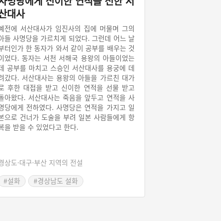
사명당에게 신이한 연적을 전한 서
산대사
예전에 서산대사가 임진사의 집에 머물며 그의
아들 사명당을 가르치게 되었다. 그런데 어느 날
부터인가 한 동자가 와서 같이 공부를 배우는 것
이었다. 동자는 서천 서해국 용왕의 아들이었는
데 공부를 마치고 스승인 서산대사를 용궁에 데
려갔다. 서산대사는 용왕의 아들을 가르친 대가
로 후한 대접을 받고 신이한 연적을 선물 받고
돌아왔다. 서산대사는 죽음을 앞두고 연적을 사
명당에게 전하였다. 사명당은 연적을 가지고 일
본으로 건너가 도술을 부려 일본 사람들에게 항
복을 받을 수 있었다고 한다.
경상도·대구·부산 지역의 전설
#설화
#경상남도 설화