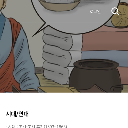
로그인
시대/연대
· 시대 :
조선-조선 후기(1593~1863)