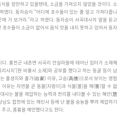
식을 장만하고 있을텐데, 소금을 가져오지 않았을 것이다. 소
 하였다. 동자승이 “어디에 포수들이 있는 줄 알고 가져다줍니
곳에 가 보거라.”라고 하였다. 동자승이 서곡대사의 말을 듣고
말 포수들이 소금이 없어서 음식 맛을 내지 못하고 있어서 동자
.
지
8)이다. 홍천군 내촌면 서곡리 안실마을에 태어난 집터가 소재해
곡리사지’[현 비룡사 소재]와 공부를 했다고 하는 동굴 등이 남
는 출생지와 출가(出家) 이유, 고승(高僧)으로서 보이는 영험
이유는 자연물 곧 동물[지렁이]과 식물[풀]을 해(害)할 수 없
대사는 불을 제압하는 능력과 천리를 내다볼 수 있는 혜안(慧
경상남도 합천에 있는 해인사 등에 난 불을 숭늉을 뿌려 제압하기
 주고, 풍흉을 예언했다고도 한다.