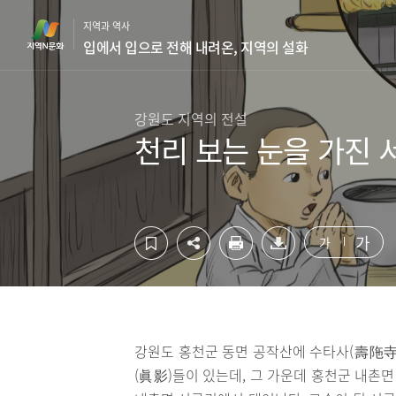
컨
하
지역과 역사
텐
단
입에서 입으로 전해 내려온, 지역의 설화
츠
영
영
역
역
바
바
로
강원도 지역의 전설
로
가
천리 보는 눈을 가진
가
기
기
가
가
강원도 홍천군 동면 공작산에 수타사(壽陁寺
(眞影)들이 있는데, 그 가운데 홍천군 내촌