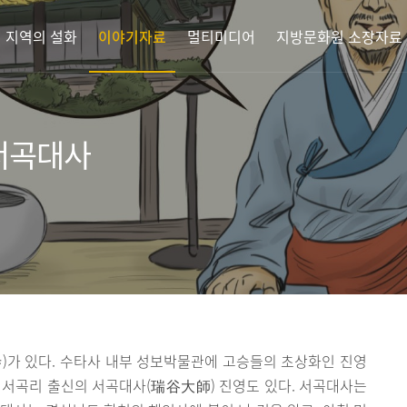
지역의 설화
이야기자료
멀티미디어
지방문화원 소장자료
 서곡대사
)가 있다. 수타사 내부 성보박물관에 고승들의 초상화인 진영
면 서곡리 출신의 서곡대사(瑞谷大師) 진영도 있다. 서곡대사는