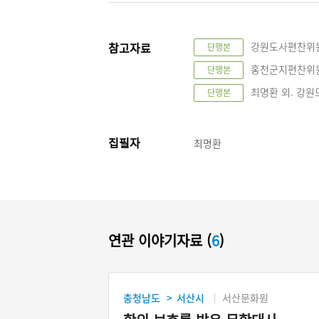
참고자료
강원도사편찬위원회
단행본
홍천군지편찬위원회
단행본
최명환 외. 강원
단행본
집필자
최명환
연관 이야기자료 (
6
)
충청남도
서산시
서산문화원
>