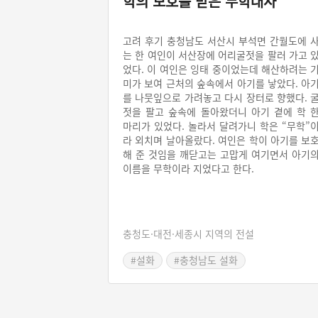
학의 보호를 받은 무학대사
고려 후기 충청남도 서산시 부석면 간월도에 
는 한 여인이 서산장에 어리굴젓을 팔러 가고 
었다. 이 여인은 잉태 중이었는데 해산하려는 
미가 보여 근처의 숲속에서 아기를 낳았다. 아
를 나뭇잎으로 가려놓고 다시 장터로 향했다. 
젓을 팔고 숲속에 돌아왔더니 아기 곁에 학 
마리가 있었다. 놀라서 달려가니 학은 “무학”
라 외치며 날아올랐다. 여인은 학이 아기를 보
해 준 것임을 깨닫고는 고맙게 여기면서 아기
이름을 무학이라 지었다고 한다.
충청도·대전·세종시 지역의 전설
#설화
#충청남도 설화