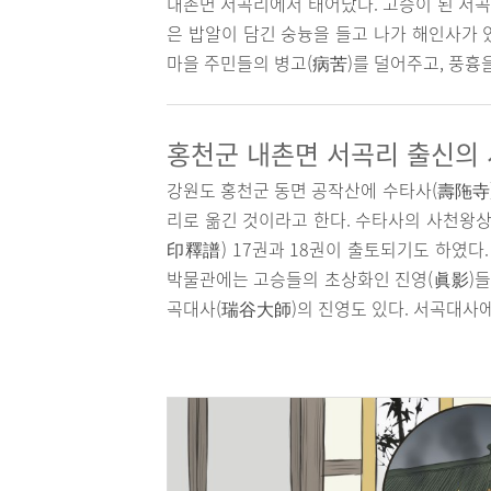
내촌면 서곡리에서 태어났다. 고승이 된 서곡
은 밥알이 담긴 숭늉을 들고 나가 해인사가 
마을 주민들의 병고(病苦)를 덜어주고, 풍흉
홍천군 내촌면 서곡리 출신의
강원도 홍천군 동면 공작산에 수타사(壽陁寺)가
리로 옮긴 것이라고 한다. 수타사의 사천왕상
印釋譜) 17권과 18권이 출토되기도 하였다
박물관에는 고승들의 초상화인 진영(眞影)들을
곡대사(瑞谷大師)의 진영도 있다. 서곡대사에