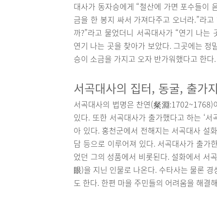
대사가 동자승에게 “철산에 가면 포수들이 음
금을 한 봉지 싸서 가져다주고 오너라.”라고
까?”라고 물었더니 서곡대사가 “연기 나는 
연기 나는 곳을 찾아가 보았다. 그곳에는 정
승이 소금을 가지고 오자 반가워했다고 한다
서곡대사의 집터, 동굴, 출가
서곡대사의 법명은 찬연(粲淵:1702~176
있다. 또한 서곡대사가 출가했다고 하는 ‘서
아 있다. 홍천군에서 전해지는 서곡대사 설화
담 등으로 이루어져 있다. 서곡대사가 출가한 
었던 그의 성품에서 비롯된다. 설화에서 서곡
眼)을 지닌 인물로 나온다. 수타사는 물론 
도 한다. 한편 마을 주민들의 어려움을 해결해