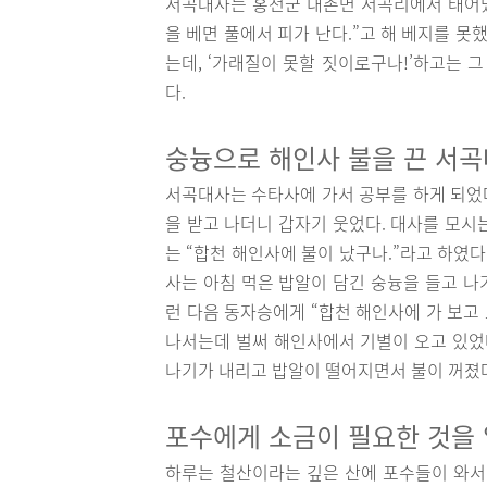
서곡대사는 홍천군 내촌면 서곡리에서 태어났
을 베면 풀에서 피가 난다.”고 해 베지를 못
는데, ‘가래질이 못할 짓이로구나!’하고는 
다.
숭늉으로 해인사 불을 끈 서
서곡대사는 수타사에 가서 공부를 하게 되었다
을 받고 나더니 갑자기 웃었다. 대사를 모시
는 “합천 해인사에 불이 났구나.”라고 하였다
사는 아침 먹은 밥알이 담긴 숭늉을 들고 나
런 다음 동자승에게 “합천 해인사에 가 보고
나서는데 벌써 해인사에서 기별이 오고 있었다
나기가 내리고 밥알이 떨어지면서 불이 꺼졌
포수에게 소금이 필요한 것을
하루는 철산이라는 깊은 산에 포수들이 와서