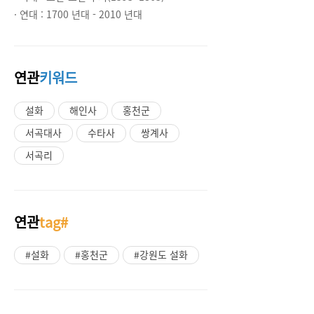
· 연대 :
1700 년대 - 2010 년대
연관
키워드
설화
해인사
홍천군
서곡대사
수타사
쌍계사
서곡리
연관
tag#
#설화
#홍천군
#강원도 설화