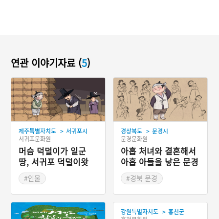
연관 이야기자료 (
5
)
>
>
제주특별자치도
서귀포시
경상북도
문경시
서귀포문화원
문경문화원
머슴 덕덜이가 일군
아홉 처녀와 결혼해서
땅, 서귀포 덕덜이왓
아홉 아들을 낳은 문경
구랑리
#인물
#경북 문경
#제주도지명유래
#경상북도 지명유래
#문경지명유래
>
강원특별자치도
홍천군