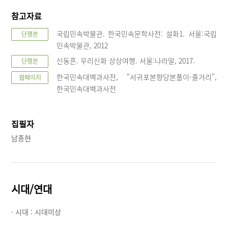
참고자료
국립민속박물관. 한국민속문학사전: 설화1. 서울:국립
단행본
민속박물관, 2012
신동흔. 우리신화 상상여행. 서울:나라말, 2017.
단행본
한국민속대백과사전, "서귀포본향당본풀이-줄거리",
웹페이지
한국민속대백과사전
집필자
남종현
시대/연대
· 시대 :
시대미상