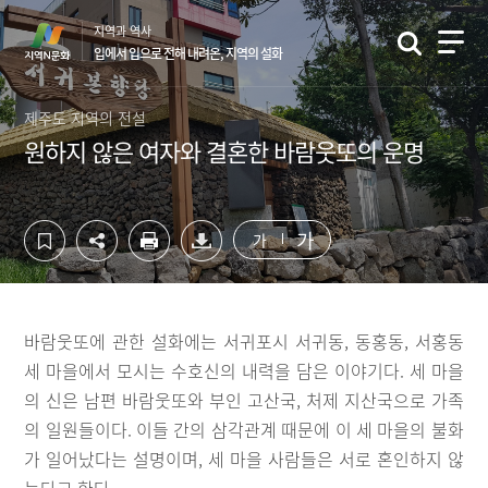
컨
하
지역과 역사
텐
단
입에서 입으로 전해 내려온, 지역의 설화
츠
영
영
역
역
바
제주도 지역의 전설
바
로
원하지 않은 여자와 결혼한 바람웃또의 운명
로
가
가
기
기
가
가
바람웃또에 관한 설화에는 서귀포시 서귀동, 동홍동, 서홍동
세 마을에서 모시는 수호신의 내력을 담은 이야기다. 세 마을
의 신은 남편 바람웃또와 부인 고산국, 처제 지산국으로 가족
의 일원들이다. 이들 간의 삼각관계 때문에 이 세 마을의 불화
가 일어났다는 설명이며, 세 마을 사람들은 서로 혼인하지 않