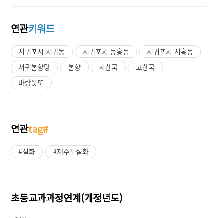
연관
키워드
서귀포시 서귀동
서귀포시 동홍동
서귀포시 서홍동
서귀본향당
본향
지산국
고산국
바람읏또
연관
tag#
#설화
#제주도설화
초등교과과정연계(개정년도)