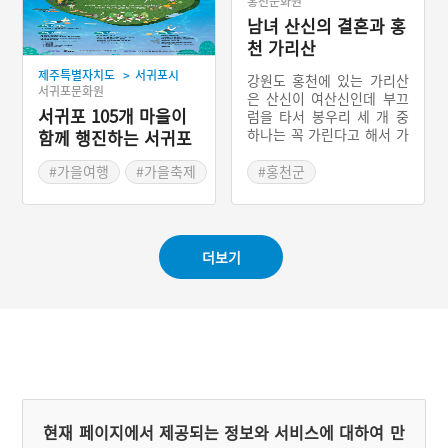
홍천문화원
남녀 산신의 결혼과 홍
천 가리산
>
제주특별자치도
서귀포시
강원도 홍천에 있는 가리산
서귀포문화원
은 산신이 여산신인데 부끄
서귀포 105개 마을이
럼을 타서 봉우리 세 개 중
하나는 꼭 가린다고 해서 가
함께 행진하는 서귀포
리산이라는 지명이 붙었다.
칠십리축제
지체 높은 양반집 딸이 결혼
#가을여행
#가을축제
#홍천군
도 못 하고 죽어 조상신에게
#제주축제
#강원도 지명유래
부탁하여 가리산의 여신이
#홍천지명유래
되어 평화롭게 살고 있었다.
그런데 다른 양반집의 아들
더보기
이 죽어 가리산을 내놓으라
고 와서 산이 점점 황폐해지
자 둘이 결혼했다는 전설이
전해지고 있다.
현재 페이지에서 제공되는 정보와 서비스에 대하여 만