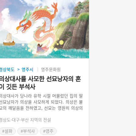
경상북도
영주시
영주문화원
>
의상대사를 사모한 선묘낭자의 혼
이 깃든 부석사
의상대사가 당나라 유학 시절 머물렀던 집의 딸
선묘낭자가 의상을 사모하게 되었다. 의상은 불
교의 깨달음을 전하였고, 선묘는 영원히 의상의
뜻을 따르기를 결심한다. 의상이 화엄사상을 배
경상도·대구·부산 지역의 전설
우고 신라로 돌아가는 길에 선묘는 용이 되어 의
상이 탄 배를 보호하였고, 의상이 신라에 도착해
#설화
#부석사
#영주
영주시 봉황산의 한 절에 이르렀는데 다른 종파