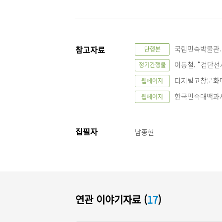
참고자료
국립민속박물관. 
단행본
이동철. “검단선사
정기간행물
디지털고창문화대
웹페이지
한국민속대백과사
웹페이지
집필자
남종현
연관 이야기자료 (
17
)