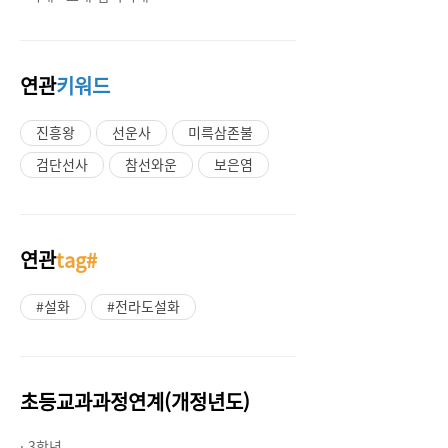
연관
키워드
진흥왕
선운사
미륵삼존불
검단선사
참선와운
보은염
연관
tag#
#설화
#전라도설화
초등교과과정연계(개정년도)
· 3학년