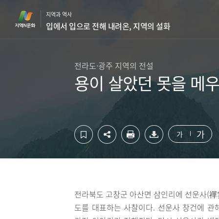
컨
하
지역과 역사
텐
단
입에서 입으로 전해 내려온, 지역의 설화
츠
영
영
역
역
바
바
로
전라도·광주 지역의 전설
로
가
용이 살았던 못을 메
가
기
기
가
가
전라북도 고창군 아산면 삼인리에 선운사(禪雲
도를 대표하는 사찰이다. 선운사 창건에 관