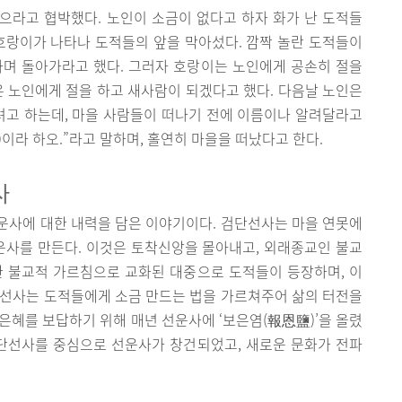
으라고 협박했다. 노인이 소금이 없다고 하자 화가 난 도적들
호랑이가 나타나 도적들의 앞을 막아섰다. 깜짝 놀란 도적들이
다며 돌아가라고 했다. 그러자 호랑이는 노인에게 공손히 절을
은 노인에게 절을 하고 새사람이 되겠다고 했다. 다음날 노인은
려고 하는데, 마을 사람들이 떠나기 전에 이름이나 알려달라고
)이라 하오.”라고 말하며, 홀연히 마을을 떠났다고 한다.
사
운사에 대한 내력을 담은 이야기이다. 검단선사는 마을 연못에
운사를 만든다. 이것은 토착신앙을 몰아내고, 외래종교인 불교
한 불교적 가르침으로 교화된 대중으로 도적들이 등장하며, 이
단선사는 도적들에게 소금 만드는 법을 가르쳐주어 삶의 터전을
은혜를 보답하기 위해 매년 선운사에 ‘보은염(報恩鹽)’을 올렸
검단선사를 중심으로 선운사가 창건되었고, 새로운 문화가 전파