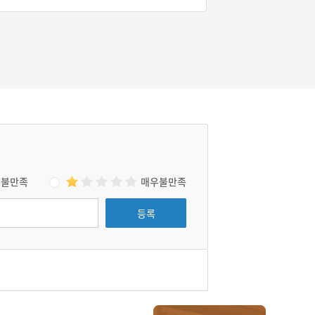
#경상북도 설화
의 스님들이 많았다. 용이 된 선묘가 큰 바위로
변해 절 위에서 떨어질 듯 말 듯 위태롭게 하니
스님들이 모두 도망갔다. 그곳에서 의상은 화엄
경을 만들어 강론을 하였고, 바위가 공중에 떴다
고 해서 부석사라고 이름을 짓게 되었다.
불만족
매우불만족
등록