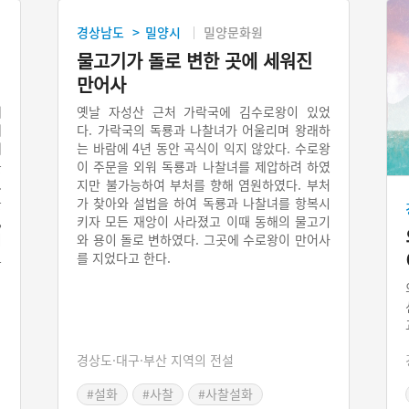
경상남도
밀양시
밀양문화원
>
물고기가 돌로 변한 곳에 세워진
만어사
에
옛날 자성산 근처 가락국에 김수로왕이 있었
대
다. 가락국의 독룡과 나찰녀가 어울리며 왕래하
게
는 바람에 4년 동안 곡식이 익지 않았다. 수로왕
불
이 주문을 외워 독룡과 나찰녀를 제압하려 하였
.
지만 불가능하여 부처를 향해 염원하였다. 부처
을
가 찾아와 설법을 하여 독룡과 나찰녀를 항복시
,
키자 모든 재앙이 사라졌고 이때 동해의 물고기
이
와 용이 돌로 변하였다. 그곳에 수로왕이 만어사
모
를 지었다고 한다.
경상도·대구·부산 지역의 전설
#설화
#사찰
#사찰설화