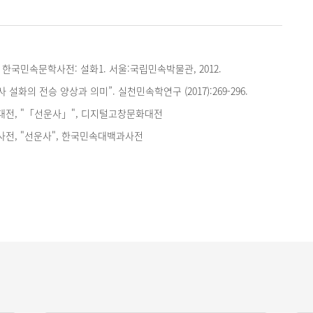
한국민속문학사전: 설화1. 서울:국립민속박물관, 2012.
 설화의 전승 양상과 의미”. 실천민속학연구 (2017):269-296.
전, "「선운사」", 디지털고창문화대전
전, "선운사", 한국민속대백과사전