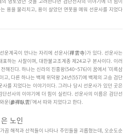
제의 영토였던 것을 고려한다면 검단선사의 이야기에 더 힘이
는 용을 물리치고, 용이 살았던 연못을 메워 선운사를 지었다
선운계곡이 만나는 자리에 선운사(禪雲寺)가 있다. 선운사는
대표하는 사찰이며, 대한불교조계종 제24교구 본사이다. 이러
전해진다. 하나는 신라의 진흥왕(540~576)이 꿈에서 ‘미륵삼
고, 다른 하나는 백제 위덕왕 24년(557)에 백제의 고승 검단
선운사를 지었다는 이야기이다. 그러나 당시 선운사가 있던 곳은
단선사의 이야기에 더 힘이 실린다. 선운사의 이름은 검단선
참선와운(參禪臥雲)’에서 따와 지었다고 한다.
지은 노인
 가끔 해적과 산적들이 나타나 주민들을 괴롭혔는데, 오순도순