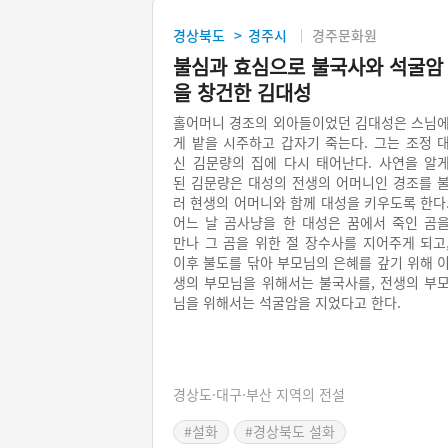
경상북도
경주시
경주문화원
>
불심과 효심으로 불국사와 석굴암
을 창건한 김대성
홀어머니 경조의 외아들이었던 김대성은 스님
게 밭을 시주하고 갑자기 죽는다. 그는 조정 
신 김문량의 집에 다시 태어난다. 사연을 알
된 김문량은 대성의 전생의 어머니인 경조를 
러 현생의 어머니와 함께 대성을 키우도록 한다
어느 날 곰사냥을 한 대성은 꿈에서 죽인 곰
만나 그 곰을 위한 절 장수사를 지어주게 되고
이후 불도를 닦아 부모님의 은혜를 갚기 위해 
생의 부모님을 위해서는 불국사를, 전생의 부
님을 위해서는 석굴암을 지었다고 한다.
경상도·대구·부산 지역의 전설
#설화
#경상북도 설화