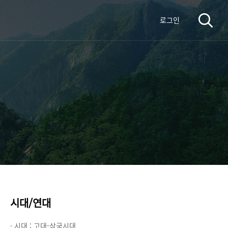
로그인
시대/연대
· 시대 :
고대-삼국시대