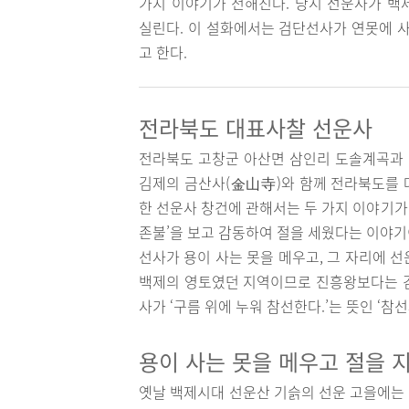
가지 이야기가 전해진다. 당시 선운사가 백
실린다. 이 설화에서는 검단선사가 연못에 사
고 한다.
전라북도 대표사찰 선운사
전라북도 고창군 아산면 삼인리 도솔계곡과 
김제의 금산사(金山寺)와 함께 전라북도를 
한 선운사 창건에 관해서는 두 가지 이야기가 
존불’을 보고 감동하여 절을 세웠다는 이야기이
선사가 용이 사는 못을 메우고, 그 자리에 
백제의 영토였던 지역이므로 진흥왕보다는 검
사가 ‘구름 위에 누워 참선한다.’는 뜻인 ‘
용이 사는 못을 메우고 절을 
옛날 백제시대 선운산 기슭의 선운 고을에는