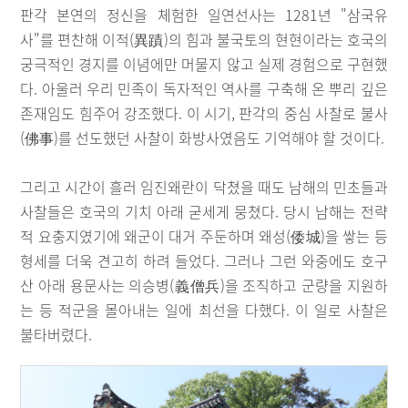
판각 본연의 정신을 체험한 일연선사는 1281년 "삼국유
사"를 편찬해 이적(異蹟)의 힘과 불국토의 현현이라는 호국의
궁극적인 경지를 이념에만 머물지 않고 실제 경험으로 구현했
다. 아울러 우리 민족이 독자적인 역사를 구축해 온 뿌리 깊은
존재임도 힘주어 강조했다. 이 시기, 판각의 중심 사찰로 불사
(佛事)를 선도했던 사찰이 화방사였음도 기억해야 할 것이다.
그리고 시간이 흘러 임진왜란이 닥쳤을 때도 남해의 민초들과
사찰들은 호국의 기치 아래 굳세게 뭉쳤다. 당시 남해는 전략
적 요충지였기에 왜군이 대거 주둔하며 왜성(倭城)을 쌓는 등
형세를 더욱 견고히 하려 들었다. 그러나 그런 와중에도 호구
산 아래 용문사는 의승병(義僧兵)을 조직하고 군량을 지원하
는 등 적군을 몰아내는 일에 최선을 다했다. 이 일로 사찰은
불타버렸다.