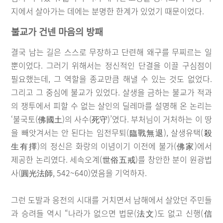
지에서 살아가는 데에는 분명한 한계가 있었기 때문이었다.
불교가 건넨 마음의 방패
결국 남는 길은 스스로 무장하고 단련해 왜구를 무찌르는 일
뿐이었다. 그러기 위해서는 정신적인 단결을 이끌 구심점이
필요했는데, 그 역할을 종교만큼 해낼 수 있는 것도 없었다.
그리고 그 중심에 불교가 있었다. 살생을 금하는 불교가 적과
의 쟁투에서 피할 수 없는 살인의 딜레마를 설명해 온 논리는
‘불국토(佛國土)의 사수(死守)’였다. 부처님이 거처하는 이 땅
을 빼앗겨서는 안 된다는 임전무퇴(臨戰無退), 살생유택(殺
生有擇)의 정신은 화랑의 이념이기 이전에 불가(佛家)에서
제공한 논리였다. 세속오계(世俗五戒)를 창안한 분이 원광법
사(圓光法師, 542~640)였음을 기억하자.
그런 도발과 응전의 시대를 거치면서 남해에서 살았던 주민들
과 승려들 역시 “나라가 없으면 법문(法文)도 없고 신행(信