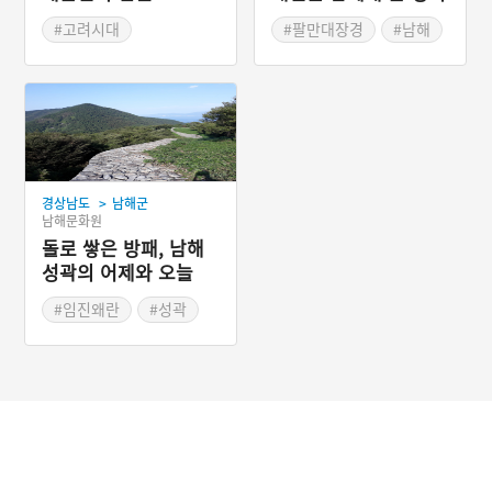
석탑
#고려시대
#팔만대장경
#남해
#팔만대장경
#남해
#관음포대첩
#정지
#몽골침입
#선원사지
#탑동마을
#고려말
#대장경판각
#정지석탑
#고현면
#분사남해대장도감
>
경상남도
남해군
남해문화원
돌로 쌓은 방패, 남해
성곽의 어제와 오늘
#임진왜란
#성곽
#신라
#조선왕조실록
#남해
#관방유적
#대국산성
#임진성