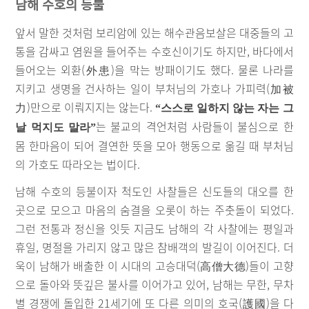
남해 수호의 등불
앞서 말한 것처럼 보리암에 있는 해수관음보살은 대중들의 고
통을 감싸고 염원을 들어주는 수호신이기도 하지만, 바다에서
들어오는 외환(外患)을 막는 방패이기도 했다. 물론 나라를
지키고 생명을 건사하는 일이 부처님의 가호나 가피력(加被
力)만으로 이뤄지지는 않는다.
“스스로 일하지 않는 자는 그
는 불교의 격언처럼 사람들이 불심으로 한
날 먹지도 말라”
몸 한마음이 되어 결연한 뜻을 모아 행동으로 옮길 때 부처님
의 가호도 따라오는 법이다.
남해 수호의 등불이자 척도인 사찰들은 신도들의 대오를 한
곳으로 모으고 마음의 숨결을 오롯이 하는 주춧돌이 되었다.
그런 전통과 정신을 잇듯 지금도 남해의 각 사찰에는 평일과
휴일, 명절을 가리지 않고 많은 참배객의 발길이 이어진다. 더
욱이 남해가 배출한 이 시대의 고승대덕(高僧大德)들이 고향
으로 돌아와 뜻깊은 불사를 이어가고 있어, 남해는 무한, 무차
별 경쟁에 돌입한 21세기에 또 다른 의미의 호국(護國)을 다