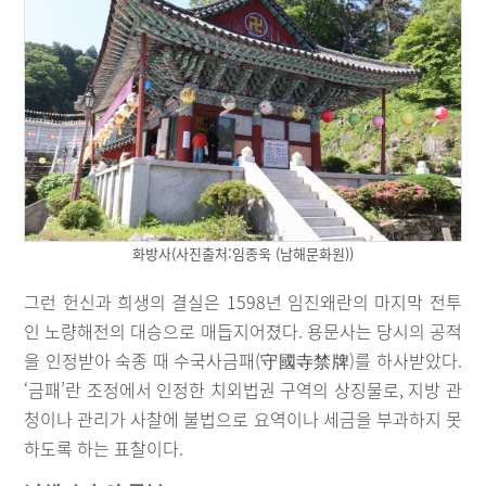
화방사(사진출처:임종욱 (남해문화원))
그런 헌신과 희생의 결실은 1598년 임진왜란의 마지막 전투
인 노량해전의 대승으로 매듭지어졌다. 용문사는 당시의 공적
을 인정받아 숙종 때 수국사금패(守國寺禁牌)를 하사받았다.
‘금패’란 조정에서 인정한 치외법권 구역의 상징물로, 지방 관
청이나 관리가 사찰에 불법으로 요역이나 세금을 부과하지 못
하도록 하는 표찰이다.