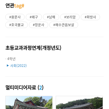
연관
tag#
#용문사
#왜구
#남해
#보리암
#화방사
#호국불교
#망운사
#해수관음보살
초등교과과정연계(개정년도)
· 4학년
사회(2022)
▶
멀티미디어자료 (
2
)