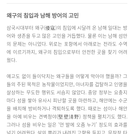
왜구의 침입과 남해 방어의 고민
삼국시대부터 왜구(倭寇)의 침입에 시달려 온 남해 일대는 방
어와 생존을 두고 많은 고민을 거듭했다. 물론 이는 남해 섬만
의 문제는 아니었다. 위로는 포항에서 아래로는 전라도 수역
에 이르기까지, 왜구의 침입으로부터 안전한 곳을 찾기 어려
웠다.
예고도 없이 들이닥치는 왜구들을 어떻게 막아야 했을까? 그
들의 주된 목적은 농작물이었지만, 아녀자를 겁탈하고 인명을
살상하는 무도한 행위도 서슴지 않았다. 중앙 정부는 요충지
마다 성을 쌓아 유사시 피난할 곳을 마련하고, 해안에는 수군
을 배치해 방비하거나 격퇴하도록 했다. 때로는 섬이나 해안
을 아예 비우는 견벽청야(堅壁淸野) 정책을 펼치기도 했다.
그러나 섬을 비우는 일은 ‘언 발에 오줌 누기’ 정도의 효과를
넘기 어려웠다. 삶의 뿌리가 내려진 고향을 등지고, 무작정 타