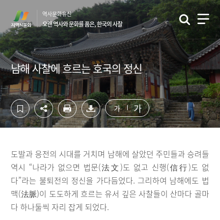
컨
하
역사문화유산
텐
단
오랜 역사와 문화를 품은, 한국의 사찰
츠
영
영
역
역
바
바
로
남해 사찰에 흐르는 호국의 정신
로
가
가
기
기
가
가
도발과 응전의 시대를 거치며 남해에 살았던 주민들과 승려들
역시 “나라가 없으면 법문(法文)도 없고 신행(信行)도 없
다”라는 불퇴전의 정신을 가다듬었다. 그리하여 남해에도 법
맥(法脈)이 도도하게 흐르는 유서 깊은 사찰들이 산마다 골마
다 하나둘씩 자리 잡게 되었다.