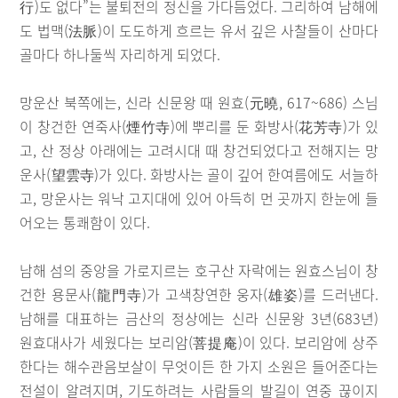
行)도 없다”는 불퇴전의 정신을 가다듬었다. 그리하여 남해에
도 법맥(法脈)이 도도하게 흐르는 유서 깊은 사찰들이 산마다
골마다 하나둘씩 자리하게 되었다.
망운산 북쪽에는, 신라 신문왕 때 원효(元曉, 617~686) 스님
이 창건한 연죽사(煙竹寺)에 뿌리를 둔 화방사(花芳寺)가 있
고, 산 정상 아래에는 고려시대 때 창건되었다고 전해지는 망
운사(望雲寺)가 있다. 화방사는 골이 깊어 한여름에도 서늘하
고, 망운사는 워낙 고지대에 있어 아득히 먼 곳까지 한눈에 들
어오는 통쾌함이 있다.
남해 섬의 중앙을 가로지르는 호구산 자락에는 원효스님이 창
건한 용문사(龍門寺)가 고색창연한 웅자(雄姿)를 드러낸다.
남해를 대표하는 금산의 정상에는 신라 신문왕 3년(683년)
원효대사가 세웠다는 보리암(菩提庵)이 있다. 보리암에 상주
한다는 해수관음보살이 무엇이든 한 가지 소원은 들어준다는
전설이 알려지며, 기도하려는 사람들의 발길이 연중 끊이지