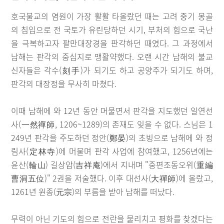
호국불교의 염원이 가장 활활 타올랐던 때는 고려 중기 몽골
의 침입으로 전 국토가 유린당하던 시기, 부처의 힘으로 국난
을 극복하고자 팔만대장경을 판각하던 때였다. 그 과정에서
남해는 판각의 중심지로 맹활약했다. 오랜 시간 남해의 불교
신자들은 각수(刻手)가 되기도 하고 공양주가 되기도 하며,
판각의 대장정을 무사히 마쳤다.
이때 남해에 와 12년 동안 머물면서 판각을 지도했던 일연선
사(一然禪師, 1206~1289)의 존재도 잊을 수 없다. 스님은 1
249년 판각을 주도하던 정안(鄭晏)의 초빙으로 남해에 와 정
림사(定林寺)에 머물며 판각 사업에 참여했고, 1256년에는
윤산(輪山) 길상암(吉祥庵)에서 지내며 "중편조동오위(重編
曹洞五位)" 2권을 저술했다. 이후 대선사(大禪師)에 올랐고,
1261년 원종(元宗)의 부름을 받아 남해를 떠났다.
무력이 아닌 기도의 힘으로 전란을 물리치고 평화를 찾겠다는