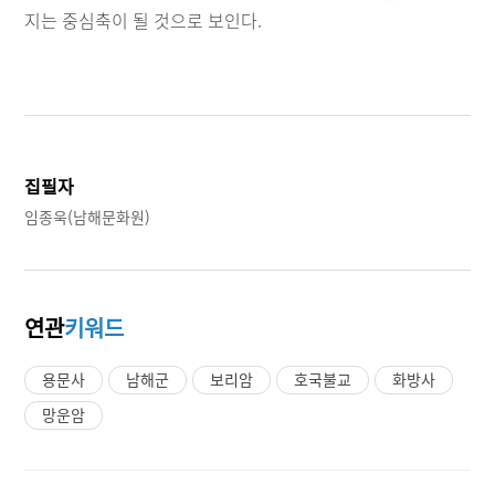
지는 중심축이 될 것으로 보인다.
집필자
임종욱(남해문화원)
연관
키워드
용문사
남해군
보리암
호국불교
화방사
망운암