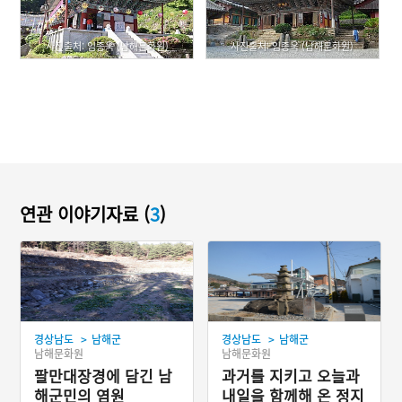
사진출처: 임종욱 (남해문화원)
사진출처: 임종욱 (남해문화원)
연관 이야기자료 (
3
)
>
>
경상남도
남해군
경상남도
남해군
남해문화원
남해문화원
팔만대장경에 담긴 남
과거를 지키고 오늘과
해군민의 염원
내일을 함께해 온 정지