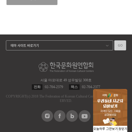
GO
테마 사이트 바로가기
서울 마포대로 49 성우빌딩 308호
전화
02-704-2379
팩스
02-704-2377
COPYRIGHT
(c)
2018 The Federation of Korean Cultural Centers.
ALL RIGHT RES
ERVED.
오늘하루 그만보기
창닫기