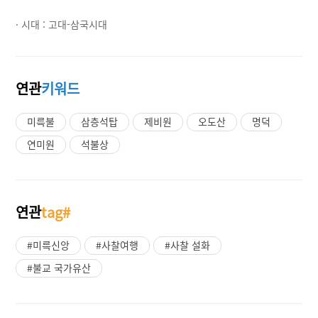
· 시대 :
고대-삼국시대
연관
키워드
미륵불
삼층석탑
제비원
오도산
명덕
연미원
석불상
연관
tag#
#미륵신앙
#사찰여행
#사찰 설화
#불교 국가유산