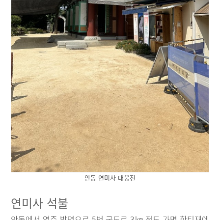
안동 연미사 대웅전
연미사 석불
안동에서 영주 방면으로 5번 국도로 3㎞ 정도 가면 한티재에