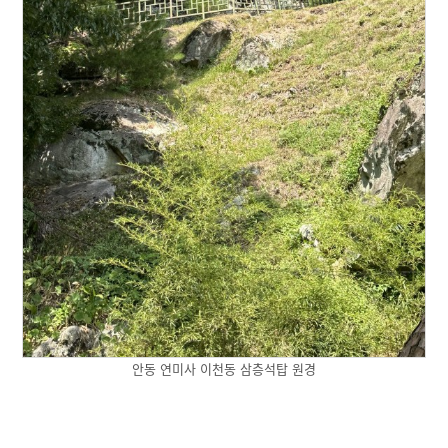
안동 연미사 이천동 삼층석탑 원경