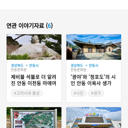
연관 이야기자료 (
6
)
>
>
경상북도
안동시
경상북도
안동시
안동문화원
안동문화원
제비불 석불로 더 알려
‘광야’와 ‘청포도’의 시
진 안동 이천동 마애여
인 안동 이육사 생가
래입상
#고려시대 불상
#시인
#생가
#경상북도 불상
#근대 가옥
#안동 가옥
#경상북도 민가