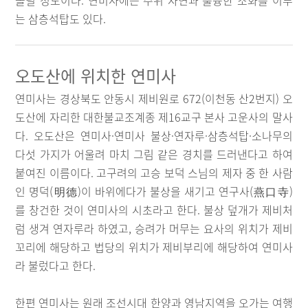
올릴 정도이다. 연미사에는 주위 자연과 훌륭한 조화를 이루
는 삼층석탑도 있다.
오도산에 위치한 연미사
연미사는 경상북도 안동시 제비원로 672(이천동 산2번지) 오
도산에 자리한 대한불교조계종 제16교구 본사 고운사의 말사
다. 오도산은 연미사·연미사 불상·연자루·삼층석탑·소나무의
다섯 가지가 어울려 마치 그림 같은 경치를 드러낸다고 하여
붙여진 이름이다. 고구려의 고승 보덕 스님의 제자 중 한 사람
인 명덕(明德)이 바위에다가 불상을 새기고 연구사(燕口寺)
를 창건한 것이 연미사의 시초라고 한다. 불상 덮개가 제비처
럼 생겨 연자루라 하였고, 승려가 머무는 요사의 위치가 제비
꼬리에 해당하고 법당의 위치가 제비부리에 해당하여 연미사
라 불렀다고 한다.
한편 연미사는 원래 조선시대 한양과 영남지역을 오가는 여행