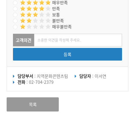
매우만족
만족
보통
불만족
매우불만족
고객의견
등록
담당부서
: 지역문화콘텐츠팀
담당자
: 이서연
전화
: 02-704-2379
목록