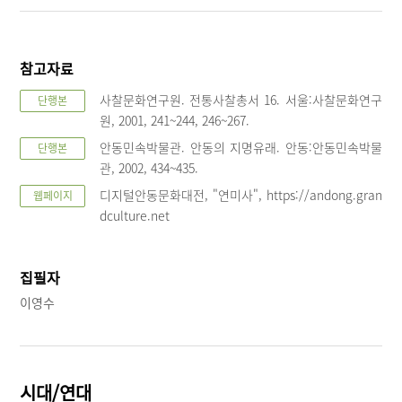
참고자료
사찰문화연구원. 전통사찰총서 16. 서울:사찰문화연구
단행본
원, 2001, 241~244, 246~267.
안동민속박물관. 안동의 지명유래. 안동:안동민속박물
단행본
관, 2002, 434~435.
디지털안동문화대전, "연미사", https://andong.gran
웹페이지
dculture.net
집필자
이영수
시대/연대