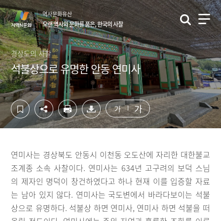
컨
하
역사문화유산
텐
단
오랜 역사와 문화를 품은, 한국의 사찰
츠
영
영
역
역
바
경상도의 사찰
바
로
석불상으로 유명한 안동 연미사
로
가
가
기
기
가
가
연미사는 경상북도 안동시 이천동 오도산에 자리한 대한불교
조계종 소속 사찰이다. 연미사는 634년 고구려의 보덕 스님
의 제자인 명덕이 창건하였다고 하나 현재 이를 입증할 자료
는 남아 있지 않다. 연미사는 국도변에서 바라다보이는 석불
상으로 유명하다. 석불상 하면 연미사, 연미사 하면 석불을 떠