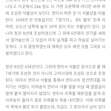
나오고 이곳에서 2㎞ 정도 더 가면 오른쪽에 커다란 바위 위
에 조성한 석불상이 보인다. 연미사 하면 곧 이 석불상을 떠올
린다. 1608년 쓴 안동읍지인 『영가지』 권6 ‘불우’ 조에 의
하면, 오도산 남쪽에 높이 10여 장이 되는 석불상이 있다. 당
나라 정관 8년에 조성하였으며 그 위에 6칸짜리 전각을 세워
서 덮어놓는데 그 모습이 마치 날개를 펴고 하늘로 날아가는
듯하다. 그 뒤 중창하였는데 재목은 모두 예전 것을 그대로 사
용하였다고 한다.
정관 8년은 634년이다. 그런데 연미사 석불은 양식으로 볼 때
7세기에 조성한 것이 아니라 고려시대에 조성된 것으로 추정
된다. 따라서 연미사 석불을 통해서 연미사의 창건연대를 따
지기는 어렵다. 이여송이 연미사 석불 앞을 지날 때 말발굽이
땅에 붙어 떨어지지 않았다. 연미사 미륵불 때문임을 알게 된
이여송이 올라가 칼로 미륵불의 목을 내리쳤다. 이때 미륵불
의 목에서 붉은 피가 흘렀는데, 지금도 그 핏자국이 남아 있다