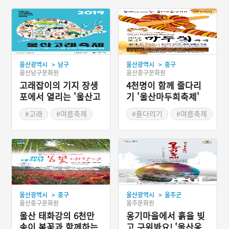
>
>
울산광역시
남구
울산광역시
중구
울산남구문화원
울산중구문화원
고래잡이의 기지 장생
4천명이 함께 줄다리
포에서 열리는 '울산고
기 '울산마두희축제'
래축제'
#고래
#여름축제
#줄다리기
#여름축제
#여름여행
#여름여행
#오징어게임
>
>
울산광역시
중구
울산광역시
울주군
울산중구문화원
울주문화원
울산 태화강의 6천만
옹기마을에서 흙을 빚
송이 봄꽃과 함께하는
고 구워봐요! '울산옹