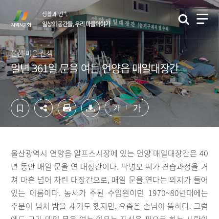
컨
하
생활과 민속
텐
단
일상의 공간들, 우리 마을이야기
츠
영
영
역
역
바
울산 마을 산책
바
로
일년 361일 문을 여는 언양읍 매일대장간
로
가
가
기
기
가
가
울산광역시 언양읍 알프스시장에 있는 언양 매일대장간은 40
년 동안 매일 문을 연 대장간이다. 박병오 씨가 견습과정을 거
쳐 마흔 넘어 차린 대장간으로, 매일 문을 연다는 의지가 들어
있는 이름이다. 농사가 주된 수입원이던 1970~80년대에는
주문이 넘쳐 밤을 새기도 했지만, 요즘은 손님이 뜸하다. 그럼