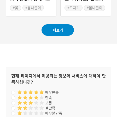
생태축제 '태화강 봄꽃
기축제'
#꽃
#봄나들이
#도자기
#봄나들이
대향연'
#봄축제
#봄축제
#울산 울주
#울산축제
더보기
현재 페이지에서 제공되는 정보와 서비스에 대하여 만
족하십니까?
매우만족
만족
보통
불만족
매우불만족