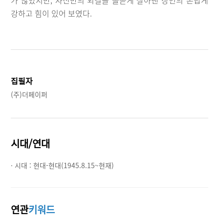
가 많았지만, 자신만의 외길을 올곧게 살아낸 장인의 손답게
강하고 힘이 있어 보였다.
집필자
(주)더페이퍼
시대/연대
· 시대 :
현대-현대(1945.8.15~현재)
연관
키워드