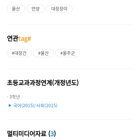
울산
언양
대장장이
연관
tag#
#대장간
#울산
#울주군
초등교과과정연계(개정년도)
· 3학년
국어(2015)/사회(2015)
▶
멀티미디어자료 (
3
)