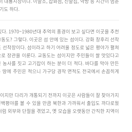
 대룡시장이다. 이발소, 잡화점, 신발집, 약방 등 시간이 멈춘
기도 하다.
다. 1970~1980년대 추억의 풍경이 보고 싶다면 이곳을 추천
동도? 그렇다. 이곳은 섬 안에 있는 섬이다. 강화 창후리 선착
포 선착장이다. 섬이라고 하기 어려울 정도로 넓은 평야가 펼쳐
으로 장관을 이룬다. 교동도는 섬이지만 주민들이 쌀 맛있다고
 농사를 짓고 고기잡이 하는 분이 더 적다. 바다를 막아 만든
은 땅에 주민은 적으니 가구당 경작 면적도 전국에서 손꼽히게
지이지만 다리가 개통되기 전까지 이곳은 사람들이 잘 찾아가지
연백평야를 볼 수 있을 만큼 북한과 가까워서 출입도 까다로웠
섬처럼 외부와 단절을 겪었고, 옛 모습을 오랫동안 간직한 지역이