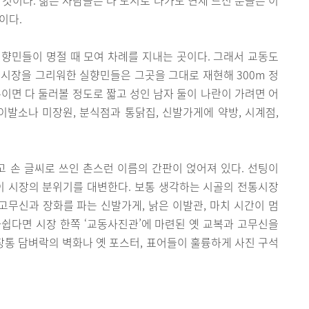
이다.
향민들이 명절 때 모여 차례를 지내는 곳이다. 그래서 교동도
시장을 그리워한 실향민들은 그곳을 그대로 재현해 300m 정
분이면 다 둘러볼 정도로 짧고 성인 남자 둘이 나란이 가려면 어
이발소나 미장원, 분식점과 통닭집, 신발가게에 약방, 시계점,
고 손 글씨로 쓰인 촌스런 이름의 간판이 얹어져 있다. 선팅이
이 시장의 분위기를 대변한다. 보통 생각하는 시골의 전통시장
 고무신과 장화를 파는 신발가게, 낡은 이발관, 마치 시간이 멈
 아쉽다면 시장 한쪽 ‘교동사진관’에 마련된 옛 교복과 고무신을
시장통 담벼락의 벽화나 옛 포스터, 표어들이 훌륭하게 사진 구석