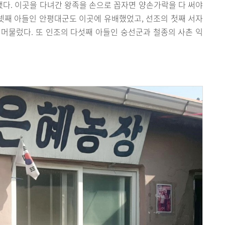
다. 이곳을 다녀간 왕족을 손으로 꼽자면 양손가락을 다 써야
 셋째 아들인 안평대군도 이곳에 유배했었고, 선조의 첫째 서자
머물렀다. 또 인조의 다섯째 아들인 숭선군과 철종의 사촌 익