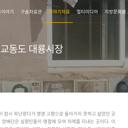
을이야기
구술자료관
이야기자료
멀티미디어
지방문화원
 교동도 대룡시장
이 잠시 피난왔다가 영영 고향으로 돌아가지 못하고 살았던 곳
 망배단은 실향민들이 명절에 모여 차례를 지내는 곳이다. 이