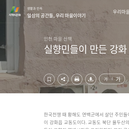
컨
하
생활과 민속
텐
단
우리마
일상의 공간들, 우리 마을이야기
츠
영
영
역
역
바
바
로
인천 마을 산책
로
가
실향민들이 만든 강화
가
기
기
가
가
한국전쟁 때 황해도 연백군에서 살던 주민들
이 강화읍 교동도이다. 교동도 북단 율두산의