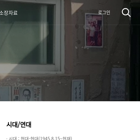
 소장자료
로그인
시대/연대
· 시대 :
현대-현대(1945.8.15~현재)