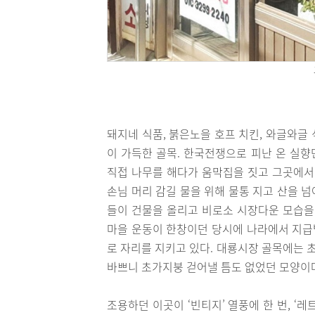
돼지네 식품, 붉은노을 호프 치킨, 와글와글 
이 가득한 골목. 한국전쟁으로 피난 온 실향
직접 나무를 해다가 움막집을 짓고 그곳에서
손님 머리 감길 물을 위해 물통 지고 산을 넘
들이 건물을 올리고 비로소 시장다운 모습을
마을 운동이 한창이던 당시에 나라에서 지급받
로 자리를 지키고 있다. 대룡시장 골목에는 
바쁘니 초가지붕 걷어낼 틈도 없었던 모양이
조용하던 이곳이 ‘빈티지’ 열풍에 한 번, ‘레