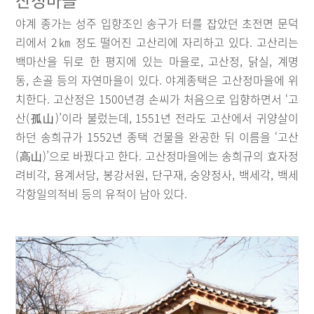
야계 종가는 성주 입향조인 송구가 터를 잡았던 초전면 문덕
리에서 2㎞ 정도 떨어진 고산리에 자리하고 있다. 고산리는
백마산을 뒤로 한 평지에 있는 마을로, 고산정, 닭실, 계명
동, 손골 등의 자연마을이 있다. 야계종택은 고산정마을에 위
치한다. 고산정은 1500년경 손씨가 처음으로 입향하면서 ‘고
산(孤山)’이라 불렀는데, 1551년 전라도 고산에서 귀양살이
하던 송희규가 1552년 종택 건물을 완공한 뒤 이름을 ‘고산
(高山)’으로 바꿨다고 한다. 고산정마을에는 송희규의 효자정
려비각, 용계서당, 봉강서원, 단구재, 숭양정사, 백세각, 백세
각항일의적비 등의 유적이 남아 있다.