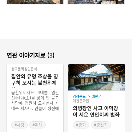
사진출처: 문화재청
사진출처: 문화재청
연관 이야기자료 (
3
)
한국문화원연합회
집안의 유명 조상을 영
구히 모시는 불천위제
사
불천위제사는 4대를 넘긴
>
경상북도
예천군
신주(神主)를 땅에 안 묻고
예천문화원
사당에 영원히 모시면서 지
의병장인 사고 이덕창
내는 제사다. 인물이 생전에
큰 공훈을 세웠거나 학덕이
이 세운 연안이씨 별좌
높은 경우에는 친진을 했다
공 종택
하더라도 사당에 영구히 모
#사당
#제례
#종가
#종갓집
셨다. 불천위제사는 기제사
#공신
#예천 가옥