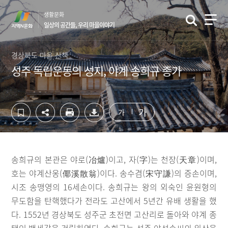
컨
하
생활문화
텐
단
일상의 공간들, 우리 마을이야기
츠
영
영
역
역
바
경상북도 마을 산책
바
로
성주 독립운동의 성지, 야계 송희규 종가
로
가
가
기
기
가
가
송희규의 본관은 야로(冶爐)이고, 자(字)는 천장(天章)이며,
호는 야계산옹(倻溪散翁)이다. 송수겸(宋守謙)의 증손이며,
시조 송맹영의 16세손이다. 송희규는 왕의 외숙인 윤원형의
무도함을 탄핵했다가 전라도 고산에서 5년간 유배 생활을 했
다. 1552년 경상북도 성주군 초전면 고산리로 돌아와 야계 종