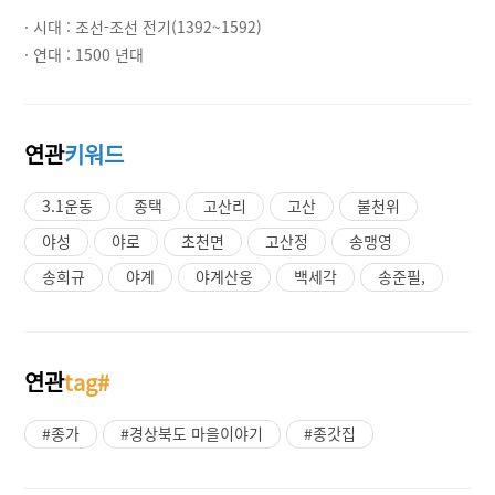
· 시대 :
조선-조선 전기(1392~1592)
· 연대 :
1500 년대
연관
키워드
3.1운동
종택
고산리
고산
불천위
야성
야로
초천면
고산정
송맹영
송희규
야계
야계산웅
백세각
송준필,
연관
tag#
#종가
#경상북도 마을이야기
#종갓집