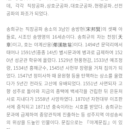
데, 각각 직장공파․상호군공파․대호군공파․현령공파․선전
공파의 파조가 되었다.
송희규는 직장공파 송소의 3남인 송방현(宋邦賢)의 셋째 아
들로, 시조인 송맹영의 16세손이다. 송희규의 자는 천장(天
章)이고, 호는 야계산옹(倻溪散翁)이다. 1494년 문덕리에서
태어나 1591년(중종 14년) 별시문과에 병과로 급제하여 152
0년 성균관 학유에 올랐다. 1529년 현풍현감, 1533년 예조정
량, 1534년 흥해군수, 1545년 사헌부 장령을 거쳐 집의가 되
었다. 1547년 정미사하 때 윤원형 등을 탄핵하는 상소를 올렸
다가 5년간 전라도 고산에 유배되었다. 1551년 사면되자 고
향 성주로 돌아와 지금의 종택에 백세각을 건립한 뒤 은둔처
사로 지내다가 1558년 사망하였다. 1870년 자헌대부 이조판
서에 증직되고 1871년 충숙이라는 시호를 받았다. 송희규는
문과에 급제하여 중앙관직에 진출하는 등 성주지역 야성송씨
의 위상을 드높인 인물이다. 문집으로는 『야계문집』이 있