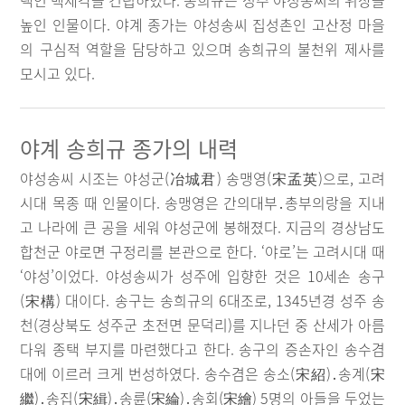
택인 백세각을 건립하였다. 송희규는 성주 야성송씨의 위상을
높인 인물이다. 야계 종가는 야성송씨 집성촌인 고산정 마을
의 구심적 역할을 담당하고 있으며 송희규의 불천위 제사를
모시고 있다.
야계 송희규 종가의 내력
야성송씨 시조는 야성군(冶城君) 송맹영(宋孟英)으로, 고려
시대 목종 때 인물이다. 송맹영은 간의대부․총부의랑을 지내
고 나라에 큰 공을 세워 야성군에 봉해졌다. 지금의 경상남도
합천군 야로면 구정리를 본관으로 한다. ‘야로’는 고려시대 때
‘야성’이었다. 야성송씨가 성주에 입향한 것은 10세손 송구
(宋構) 대이다. 송구는 송희규의 6대조로, 1345년경 성주 송
천(경상북도 성주군 초전면 문덕리)를 지나던 중 산세가 아름
다워 종택 부지를 마련했다고 한다. 송구의 증손자인 송수겸
대에 이르러 크게 번성하였다. 송수겸은 송소(宋紹)․송계(宋
繼)․송집(宋緝)․송륜(宋綸)․송회(宋繪) 5명의 아들을 두었는