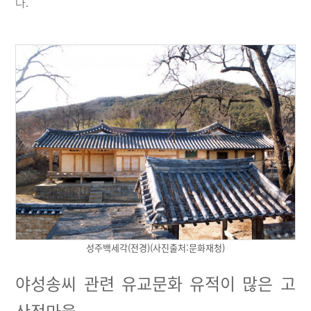
다.
성주백세각(전경)(사진출처:문화재청)
야성송씨 관련 유교문화 유적이 많은 고
산정마을