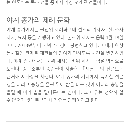
는 현존하는 목조 건물 중에서 가장 오래된 건물이다.
야계 종가의 제례 문화
야계 종가에서는 불천위 제례와 4대 선조의 기제사, 설․추사
차사, 묘사 등을 거행하고 있다. 불천위 제사는 음력 4월 18일
이다. 2013년부터 저녁 7시경에 봉행하고 있다. 이때가 한창
농사철인 관계로 제관들의 참여가 편하도록 시간을 변경하였
다. 야계 종가에서는 고위 제사든 비위 제사든 합설 방식으로
모신다. 종고조부인 송준필이 저술한 「제론」의 진설도에
근거해 제사상을 차린다. 야계 종가의 제례에서 특이한 점은
갱을 내리고 숭늉을 올린 뒤에 밥을 마는 것이 아니라 숭늉을
올릴 때 미리 밥을 말아둔다는 점이다. 그 이유는 정확히 알
수 없으며 윗대로부터 내려오는 관행이라고 한다.