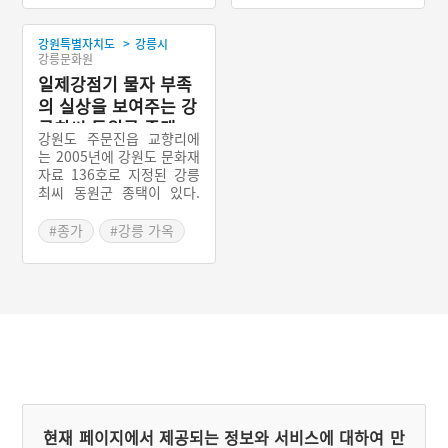
의 일종이나 직계손은 물론
방계손, 외손, 다른 가문 후
>
손까지 참여하면서 문중의
강원특별자치도
강릉시
강릉문화원
위세를 보여주는 자리이기
때문에 제물을 웅장하게 차
일제강점기 물자 부족
리는 것이 특징이다.
의 실상을 보여주는 강
릉최씨 동원군 종택
강원도 주문진읍 교향리에
는 2005년에 강원도 문화재
자료 136호로 지정된 강릉
최씨 동원군 종택이 있다.
강릉최씨 동원군 종택의 건
립 시기는 1918～1919년
#종가
#강릉 가옥
사이이며, ‘ㅁ’자 형의 뜰집
계열 가옥이다. 배산임수의
넓은 대지에 터를 잡은 전통
근대한옥으로 일제강점기의
물자 부족 현상으로 재목을
마음껏 사용할 수는 없었고,
그런 특징이 드러난다. 강릉
최씨 동원군 종택에서 멀지
않은 곳에 드라마 ‘도깨
비’의 촬영장소로 활용된 영
진해변 방파제가 있다.
현재 페이지에서 제공되는 정보와 서비스에 대하여 만