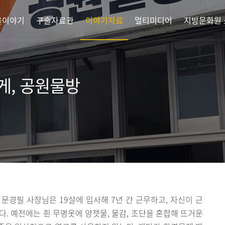
을이야기
구술자료관
이야기자료
멀티미디어
지방문화원
게, 공원물방
문경필 사장님은 19살에 입사해 7년 간 근무하고, 자신이 근
다. 예전에는 흰 무명옷에 양잿물, 물감, 조단을 혼합해 뜨거운