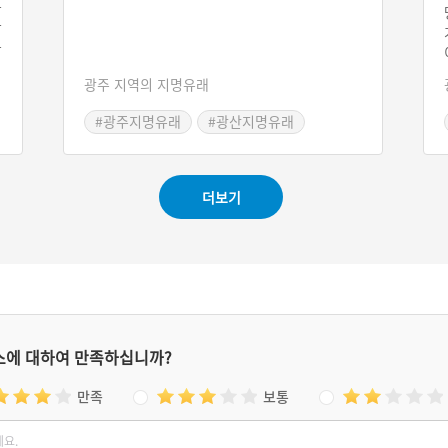
무
국
우
행
광주 지역의 지명유래
각
리
#광주지명유래
#광산지명유래
료
있
더보기
스에 대하여 만족하십니까?
만족
보통