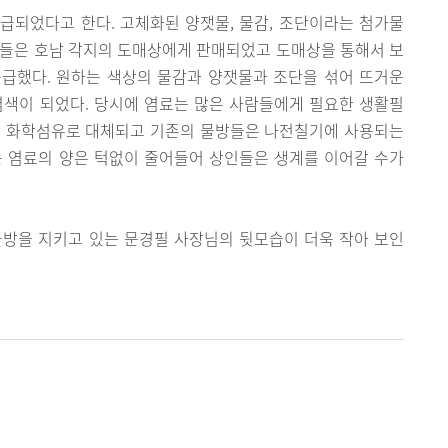
급되었다고 한다. 고체화된 양잿물, 물감, 조단이라는 첨가물
료들은 호남 각지의 도매상에게 판매되었고 도매상을 통해서 보
급했다. 원하는 색상의 물감과 양잿물과 조단을 섞어 뜨거운
염색이 되었다. 당시에 염료는 많은 사람들에게 필요한 생활필
제 화학섬유로 대체되고 기존의 물방들은 나전칠기에 사용되는
는 염료의 양은 턱없이 줄어들어 상인들은 생계를 이어갈 수가
물방을 지키고 있는 문경필 사장님의 뒷모습이 더욱 작아 보인