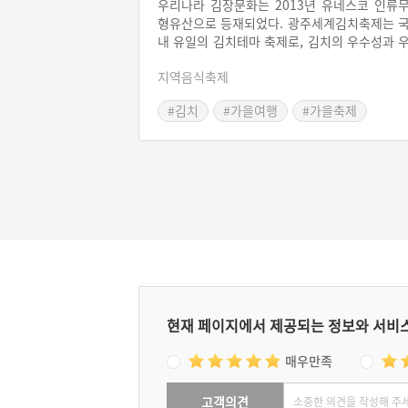
우리나라 김장문화는 2013년 유네스코 인류
형유산으로 등재되었다. 광주세계김치축제는 
내 유일의 김치테마 축제로, 김치의 우수성과 
리나라의 다양한 김치를 세계에 널리 알리는 
지역음식축제
사이다. 광주세계김치축제는 김치와 관련된 
종 경연대회와 문화행사로 이루어져 있다. 그
#김치
#가을여행
#가을축제
고 시중가보다 저렴한 가격에 김치와 김치 재
등을 살 수 있으며 각종 먹을거리도 맛볼 수 
다.
현재 페이지에서 제공되는 정보와 서비
매우만족
고객의견