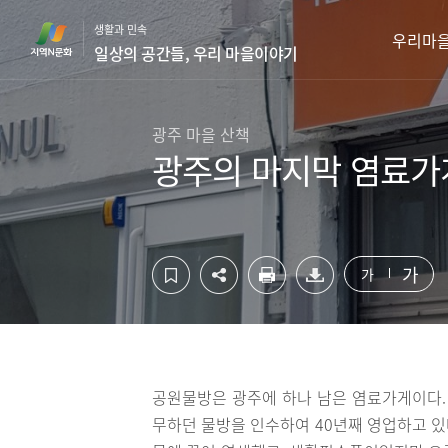
컨
하
생활과 민속
텐
단
우리마
일상의 공간들, 우리 마을이야기
츠
영
영
역
역
바
바
로
광주 마을 산책
로
가
광주의 마지막 염료가
가
기
기
가
가
공원물방은 광주에 하나 남은 염료가게이다. 
무하던 물방을 인수하여 40년째 영업하고 있