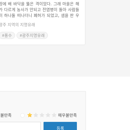
땅에 배 바닥을 뚫은 격이었다. 그래 마을은 해
가 다르게 농사가 안되고 전염병이 돌아 사람들
이 하나둘 떠나더니 폐허가 되었고, 샘을 판 우
물에서는 물이 계속 흘러나와 연못을 이뤘다. 후
광주 지역의 지명유래
대 사람들은 이 연못을 연제라 부르며, 화전을
하던 마을 또한 연제마을이라 했다.
#풍수
#광주지명유래
불만족
매우불만족
등록