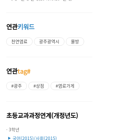
연관
키워드
천연염료
광주광역시
물방
연관
tag#
#광주
#상점
#염료가게
초등교과과정연계(개정년도)
· 3학년
국어(2015)/사회(2015)
▶