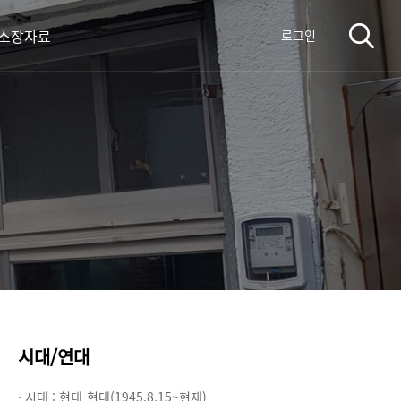
 소장자료
로그인
시대/연대
· 시대 :
현대-현대(1945.8.15~현재)