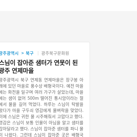
광주광역시
북구
광주북구문화원
>
스님이 잡아준 샘터가 연못이 된
광주 연제마을
광주광역시 북구 연제동 연제마을은 장구봉 아
래에 있던 마을로 풍수상 배형국이다. 예전 마을
에는 화전을 일구며 여러 가구가 살았는데, 마을
에는 샘이 없어 500m 떨어진 통시암이라는 절
에서 물을 길어 먹었다. 하루는 스님이 탁발을
왔다가 마을 구두쇠 영감에게 물벼락을 맞았다.
이에 스님은 귀한 물 시주해줘서 고맙다고 했다.
영감은 스님이 보통 인물이 아님을 알고 샘터를
잡아달라고 했다. 스님이 잡아준 샘터를 파니 물
이 나왔다. 그런데 스님이 잡아준 곳은 배형국