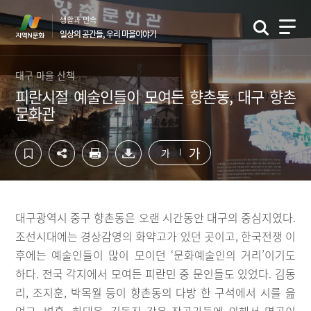
컨
하
생활과 민속
텐
단
일상의 공간들, 우리 마을이야기
츠
영
영
역
역
바
대구 마을 산책
바
로
피란시절 예술인들이 모여든 향촌동, 대구 향촌
로
가
문화관
가
기
기
가
가
대구광역시 중구 향촌동은 오랜 시간동안 대구의 중심지였다.
조선시대에는 경상감영의 화약고가 있던 곳이고, 한국전쟁 이
후에는 예술인들이 많이 모이던 ‘문화예술인의 거리’이기도
하다. 전국 각지에서 모여든 피란민 중 문인들도 있었다. 김동
리, 조지훈, 박목월 등이 향촌동의 다방 한 구석에서 시를 읊