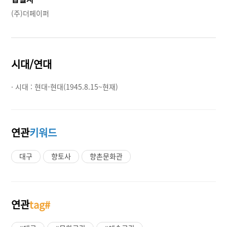
(주)더페이퍼
시대/연대
· 시대 :
현대-현대(1945.8.15~현재)
연관
키워드
대구
향토사
향촌문화관
연관
tag#