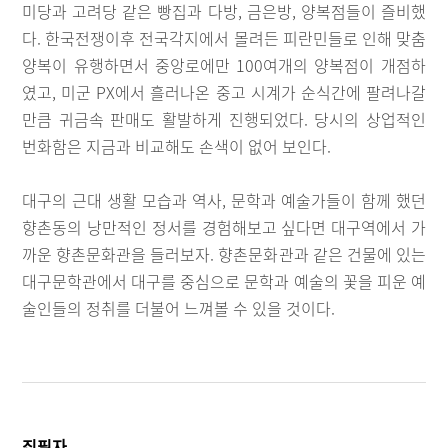
미당과 고려당 같은 빵집과 다방, 금은방, 양복점들이 즐비했
다. 한국전쟁이후 전국각지에서 몰려든 피란민들로 인해 맞춤
양복이 유행하면서 중앙로에만 100여개의 양복점이 개점하
였고, 미군 PX에서 흘러나온 중고 시계가 순식간에 팔려나갈
만큼 귀금속 판매도 활발하게 진행되었다. 당시의 상업적인
번화함은 지금과 비교해도 손색이 없어 보인다.
대구의 근대 생활 모습과 역사, 문학과 예술가들이 함께 했던
향촌동의 낭만적인 정서를 경험해보고 싶다면 대구역에서 가
까운 향촌문화관을 들러보자. 향촌문화관과 같은 건물에 있는
대구문학관에서 대구를 중심으로 문학과 예술의 꽃을 피운 예
술인들의 정취를 더불어 느껴볼 수 있을 것이다.
집필자