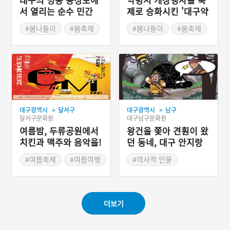
서 열리는 순수 민간
제로 승화시킨 '대구약
주도형 축제 '대구동성
령시 한방문화축제'
#봄나들이
#봄축제
#봄나들이
#봄축제
로축제'
>
>
대구광역시
달서구
대구광역시
남구
달서구문화원
대구남구문화원
여름밤, 두류공원에서
왕건을 쫓아 견훤이 왔
치킨과 맥주와 음악을!
던 동네, 대구 안지랑
'대구치맥페스티벌'
이
#여름축제
#여름여행
#역사적 인물
#대구지명유래
더보기