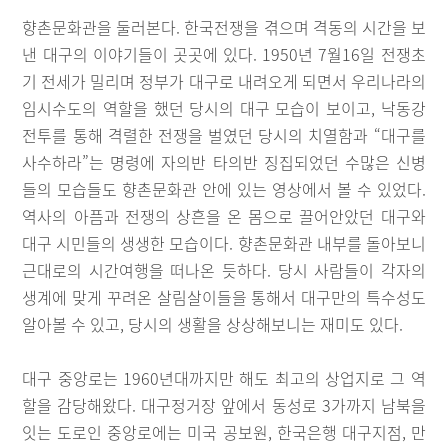
향촌문화관을 둘러본다. 한국전쟁을 겪으며 격동의 시간을 보
낸 대구의 이야기들이 곳곳에 있다. 1950년 7월16일 전쟁초
기 전세가 밀리며 정부가 대구로 내려오게 되면서 우리나라의
임시수도의 역할을 했던 당시의 대구 모습이 보이고, 낙동강
전투를 통해 격렬한 전쟁을 벌였던 당시의 치열함과 “대구를
사수하라”는 명령에 자의반 타의반 징집되었던 수많은 신병
들의 모습들도 향촌문화관 안에 있는 영상에서 볼 수 있었다.
역사의 아픔과 전쟁의 상흔을 온 몸으로 끌어안았던 대구와
대구 시민들의 생생한 모습이다. 향촌문화관 내부를 돌아보니
근대로의 시간여행을 떠나온 듯하다. 당시 사람들이 각자의
생계에 맞게 꾸려온 살림살이들을 통해서 대구만의 특수성도
알아볼 수 있고, 당시의 생활을 상상해보니는 재미도 있다.
대구 중앙로는 1960년대까지만 해도 최고의 상업지로 그 역
할을 감당해왔다. 대구정거장 앞에서 동성로 3가까지 남북을
잇는 도로인 중앙로에는 미국 공보원, 한국은행 대구지점, 만