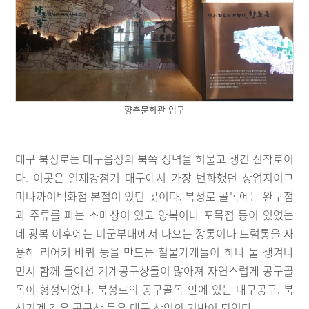
향촌문화관 입구
대구 북성로는 대구읍성의 북쪽 성벽을 허물고 생긴 신작로이
다. 이곳은 일제강점기 대구에서 가장 번화했던 상업지이고
미나까이백화점 본점이 있던 곳이다. 북성로 골목에는 완구점
과 주류를 파는 소매상이 있고 양복이나 포목점 등이 있었는
데 광복 이후에는 미군부대에서 나오는 깡통이나 드럼통을 사
용해 리어커 바퀴 등을 만드는 철물가게들이 하나 둘 생겨나
면서 함께 들어선 기계공구상들이 많아져 자연스럽게 공구골
목이 형성되었다. 북성로의 공구골목 안에 있는 대구공구, 북
성기계 같은 공구상 들은 대구 산업의 기반이 되었다.