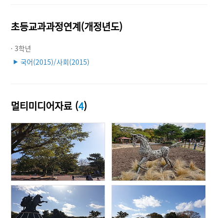
초등교과과정연계(개정년도)
· 3학년
국어(2015)/사회(2015)
▶
멀티미디어자료 (
4
)