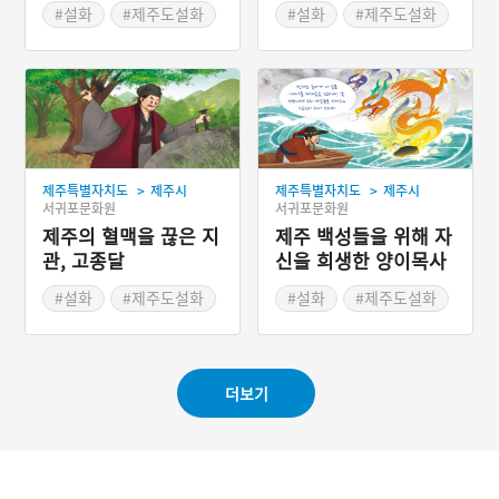
#설화
#제주도설화
#설화
#제주도설화
>
>
제주특별자치도
제주시
제주특별자치도
제주시
서귀포문화원
서귀포문화원
제주의 혈맥을 끊은 지
제주 백성들을 위해 자
관, 고종달
신을 희생한 양이목사
#설화
#제주도설화
#설화
#제주도설화
#인물설화
더보기