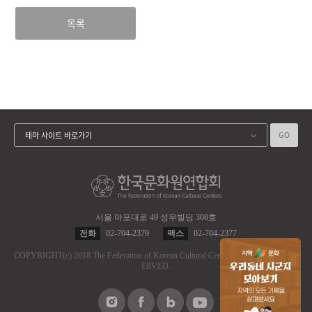
목록
GO
테마 사이트 바로가기
서울 마포대로 49 성우빌딩 308호
전화
02-704-2379
팩스
02-704-2377
COPYRIGHT
(c)
2018 The Federation of Korean Cultural Centers.
ALL RIGHT RES
ERVED.