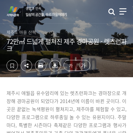
컨
하
생활과 민속
텐
단
일상의 공간들, 우리 마을이야기
츠
영
영
역
역
바
제주도 마을 산책
바
로
72만㎡ 드넓게 펼쳐진 제주 경마공원 - 렛츠런파
로
가
크
가
기
기
가
가
제주시 애월읍 유수암리에 있는 렛츠런파크는 경마장으로 개
장해 경마공원이 되었다가 2014년에 이름이 바뀐 곳이다. 이
곳은 끝없는 녹색평원이 펼쳐지고, 제주마를 체험할 수 있고,
다양한 프로그램으로 하루종일 놀 수 있는 유원지이다. 주말
마다, 특별한 시즌마다 축제같은 다양한 프로그램과 행사가