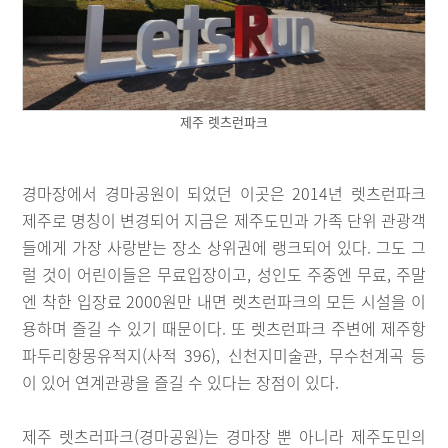
제주 렛츠런파크
경마장에서 경마공원이 되었던 이곳은 2014년 렛츠런파크
제주로 명칭이 변경되어 지금은 제주도민과 가족 단위 관광객
들에게 가장 사랑받는 장소 상위권에 랭크되어 있다. 그도 그
럴 것이 어린이들은 무료입장이고, 성인도 주중엔 무료, 주말
엔 착한 입장료 2000원만 내면 렛츠런파크의 모든 시설을 이
용하며 즐길 수 있기 때문이다. 또 렛츠런파크 주변에 제주항
파두리항몽유적지(사적 396), 신천지미술관, 무수천계곡 등
이 있어 연계관광을 즐길 수 있다는 장점이 있다.
제주 렛츠러파크(경마공원)는 경마장 뿐 아니라 제주도민의