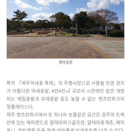
경마공원
특히 「제주억새꽃 축제」의 주행사장으로 사용될 만큼 경치
가 아름다운 억새꽃밭, 4만4천㎡ 규모의 시즌에만 잠깐 개방
되는 메밀꽃밭과 유채꽃밭 등도 놓칠 수 없는 렛츠런파크의
핫플레이스다.
제주 렛츠런파크에서 또 하나의 보물같은 공간은 경주마 트랙
안에 있는 해피랜드로 말테마파크골프장, 말테마휴게존, 매직
포니, 하트연못 등을 돌며 여유롭게 인생포토를 남길 수 있다.