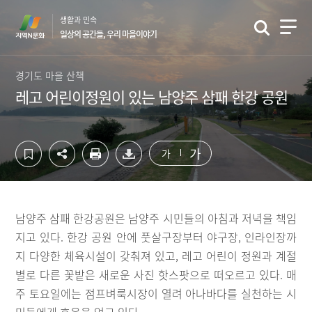
컨
하
생활과 민속
텐
단
일상의 공간들, 우리 마을이야기
츠
영
영
역
역
바
경기도 마을 산책
바
로
레고 어린이정원이 있는 남양주 삼패 한강 공원
로
가
가
기
기
가
가
남양주 삼패 한강공원은 남양주 시민들의 아침과 저녁을 책임
지고 있다. 한강 공원 안에 풋살구장부터 야구장, 인라인장까
지 다양한 체육시설이 갖춰져 있고, 레고 어린이 정원과 계절
별로 다른 꽃밭은 새로운 사진 핫스팟으로 떠오르고 있다. 매
주 토요일에는 점프벼룩시장이 열려 아나바다를 실천하는 시