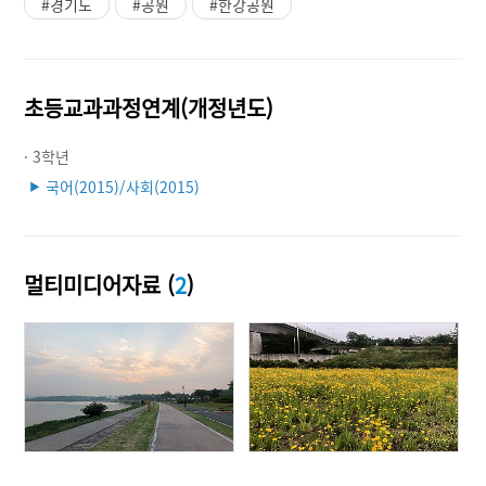
#경기도
#공원
#한강공원
초등교과과정연계(개정년도)
· 3학년
국어(2015)/사회(2015)
▶
멀티미디어자료 (
2
)