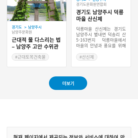
경기도문화원연합회
경기도 남양주시 덕릉
마을 산신제
>
경기도
남양주시
덕릉마을 산신제는 경기도
남양주문화원
남양주시 별내면 덕송리 산
근대적 물 다스리는 법
5-163번지 덕릉마을에서
마을의 안녕과 풍요를 위해
– 남양주 고안 수위관
산신각에서 지내는 마을제
측소
사를 말한다. 덕릉마을 산신
#근대토목건축물
#산신제
각은 경기도 민속문화재 제
#경기도근대역사
#경기도 마을신앙
9호로 지정되어 있으며, 마
#남양주 마을신앙
을 오른쪽의 낮은 산 위에
위치해있다.
더보기
현재 페이지에서 제공되는 정보와 서비스에 대하여 만