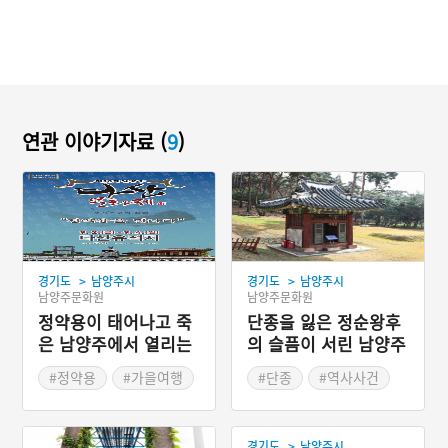
연관 이야기자료 (
9
)
>
>
경기도
남양주시
경기도
남양주시
남양주문화원
남양주문화원
정약용이 태어나고 죽
단종을 잃은 정순왕후
은 남양주에서 열리는
의 슬픔이 서린 남양주
다산문화제
사릉리
#정약용
#가을여행
#단종
#역사사건
#가을축제
#경기도지명유래
>
경기도
남양주시