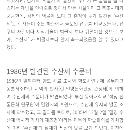
지였지만, 김제의 ‘벽골제’와 밀양의 ‘수산제’는 물길을 잘 다
스리는 제방을 인력으로 쌓아서 만든 시설이라 그 축조시대가
궁금한데, 김제의 벽골제 보다 그 흔적이 늦게 발견된 ‘수산
제’는 학자들이 수문 하층에서 출토된 유구를 비교했을 때, 유
구의 재질이나 제작기술이 벽골제 보다 뒤떨어진 것으로 보
아, ‘수산제’ 가 벽골제보다 앞서 축조되었음을 알 수 있다고
했다.
1986년 발견된 수산제 수문터
1986년 일찍부터 향토 사료 조사와 향토사연구에 몰두하고
동분서주하던 지역의 인사(현 밀양문화원장 손정태)에 의하
여 수산제의 수문터가 발견되었다. 부산 동아대학교 ‘석당 전
통문화 연구원’이 밀양시의 후원으로, 수산제 유지의 발굴 조
사에 착수했고, 그 결과를 토대로, 2005년 12월 2일 ‘밀양 수
산제 역사적 가치의 재조명’이라는 제목의 학술회의를 개최함
에 따라 ‘수산제’의 실체가 세상의 빛을 보게 되었다. 이전에