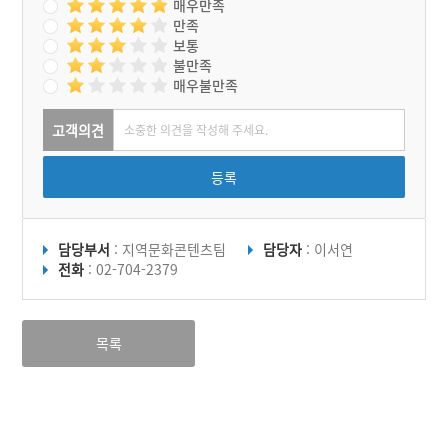
매우만족
만족
보통
불만족
매우불만족
고객의견
등록
담당부서
: 지역문화콘텐츠팀
담당자
: 이서연
전화
: 02-704-2379
목록