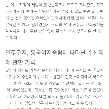
는 어느 지점에 제방이 있었는지조차 모르고 지나쳤고, 지표
조사라도 해 보려는 향토사학가도 없었다. 알고 보면 불과 백
여 년 전에 없어진 유적인데도 역사에 대한 인식이 너무나 박
약했던 탓이다. 일제강점기 우리의 역사 현장과 민족정신을
말살시킬 때 아무런 생각 없이 무관심 속에 부응해온 탓이기
도 하다.
밀주구지, 동국여지승람에 나타난 수산제
에 관한 기록
밀양의 역사를 기록한 문헌은 다양하다. 이 문헌들 중 『밀주
구지』에 수산제의 위치가 수산현의 관청 소재지에서 북쪽으
로 2리(약 0.8km) 정도에 있었고, 수산제의 둘레는 약 20리
(약 8km)였으며, ‘국농소’, 즉 국영농장이라는 이름이 있었다
고 나온다. 신라왕이 배를 띄우고 놀았다는 기록으로 보아 신
라시대부터 있었던 깊은 저수지였다는 것도 알 수 있다.