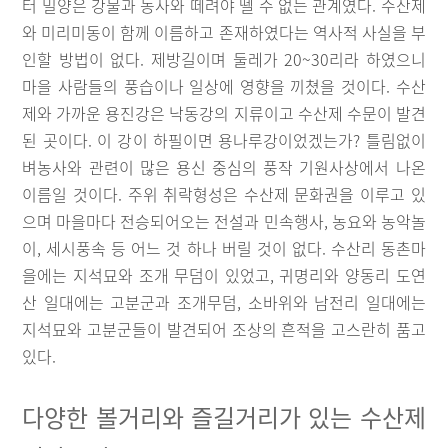
터 밀양은 강물과 농사와 떼려야 뗄 수 없는 관계였다. 수산제
와 미리미동이 함께 이름하고 존재하였다는 역사적 사실을 부
인할 방법이 없다. 제방길이며 둘레가 20~30리라 하였으니
마을 사람들의 풍습이나 일상에 영향을 끼쳤을 것이다. 수산
제와 가까운 용진강은 낙동강의 지류이고 수산제 수문이 발견
된 곳이다. 이 강이 하필이면 용나루강이었겠는가? 틀림없이
벼농사와 관련이 많은 용신 중심의 풍작 기원사상에서 나온
이름일 것이다. 주위 취락형성은 수산제 문화권을 이루고 있
으며 마을마다 전승되어오는 전설과 민속행사, 농요와 농악놀
이, 세시풍속 등 어느 것 하나 버릴 것이 없다. 수산리 동촌마
을에는 지석묘와 조개 무덤이 있었고, 귀명리와 양동리 도연
산 일대에는 고분군과 조개무덤, 소바위와 남전리 일대에는
지석묘와 고분군들이 발견되어 조상의 흔적을 고스란히 품고
있다.
다양한 볼거리와 즐길거리가 있는 수산제