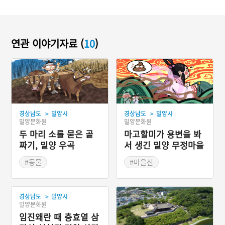
연관 이야기자료 (
10
)
>
>
경상남도
밀양시
경상남도
밀양시
밀양문화원
밀양문화원
두 마리 소를 묻은 골
마고할미가 용변을 봐
짜기, 밀양 우곡
서 생긴 밀양 무정마을
#동물
#마을신
#경상남도지명유래
#경상북도지명유래
>
경상남도
밀양시
밀양문화원
임진왜란 때 충효열 삼