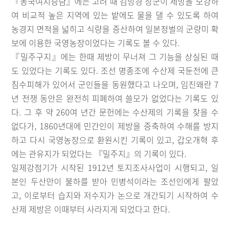
『동국여지승람』에는 고려 때 김방경 장군이 제방을 보강하
여 비교적 높은 지역에 있는 밭에도 물을 댈 수 있도록 하여
농경지 면적을 넓히고 식량을 증산하여 일본정벌의 군량미 확
보에 이용한 국영농장이었다는 기록도 볼 수 있다.
『밀주구지』에는 한때 제방이 무너져 그 기능을 상실된 때
도 있었다는 기록도 있다. 조선 명종조에 수산제 국둔전에 큰
침수피해가 있어서 군인들을 동원했다고 나오며, 임진왜란 7
년 전쟁 동안은 완전히 피폐하여 쓸모가 없었다는 기록도 있
다. 그 후 약 260여 년간 문헌에는 수산제의 기록을 찾을 수
없다가, 1860년대에 민간인이 제방을 증축하여 수해를 방지
하고 다시 국영농장으로 환원시킨 기록이 있고, 갑오개혁 후
에는 관유지가 되었다는 『밀주지』의 기록이 있다.
일제강점기가 시작된 1912년 토지조사사업이 시행되고, 일
본인 두산만이 불하를 받아 민병석이라는 조선인에게 팔았
고, 이로부터 습지와 저수지가 논으로 개간되기 시작하여 수
산제 제방은 이때부터 사라지게 되었다고 한다.