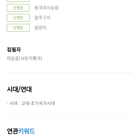
동국여지승람
단행본
말주구지
단행본
밀양지
단행본
집필자
이순공(시민기록가)
시대/연대
· 시대 :
고대-초기국가시대
연관
키워드