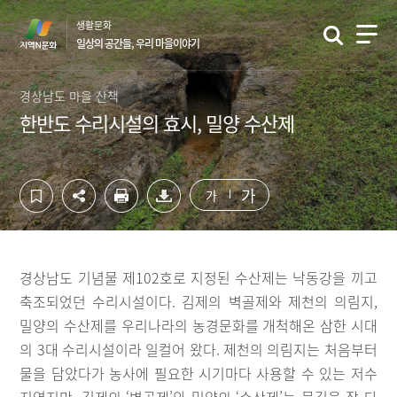
컨
하
생활문화
텐
단
일상의 공간들, 우리 마을이야기
츠
영
영
역
역
바
경상남도 마을 산책
바
로
한반도 수리시설의 효시, 밀양 수산제
로
가
가
기
기
가
가
경상남도 기념물 제102호로 지정된 수산제는 낙동강을 끼고
축조되었던 수리시설이다. 김제의 벽골제와 제천의 의림지,
밀양의 수산제를 우리나라의 농경문화를 개척해온 삼한 시대
의 3대 수리시설이라 일컬어 왔다. 제천의 의림지는 처음부터
물을 담았다가 농사에 필요한 시기마다 사용할 수 있는 저수