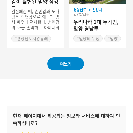
강이 실현된 밀양 삼강
동
>
경상남도
밀양시
임진왜란 때, 손인갑과 노개
밀양문화원
방은 의병장으로 왜군과 맞
우리나라 3대 누각인,
서 싸우다 전사했다. 손인갑
의 아들 손약해는 아버지의
밀양 영남루
원수를 갚기 위해 싸우다 또
한 전사했다. 노개방의 아내
#경상남도지명유래
#밀양의 누정
#밀양
는 남편이 죽자 따라 죽었
#밀양지명유래
#보물
다. 이들은 모두 밀양시 무
#경상남도 누정
안면 중산리 일대에서 태어
났다. 선조는 삼강오륜 중
더보기
충효열을 실현한 이들을 기
리기 위해 이 마을을 삼강동
이라고 이름 내렸다.
현재 페이지에서 제공되는 정보와 서비스에 대하여 만
족하십니까?