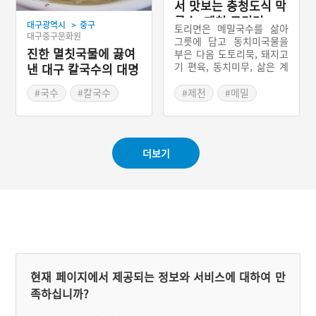
서 맛보는 충청도식 막
국수, 제천 토리면
>
대구광역시
중구
토리면은 메밀국수를 삶아
대구중구문화원
그릇에 담고 동치미국물을
진한 멸칫국물에 끓여
부은 다음 도토리묵, 돼지고
기 편육, 동치미무, 삶은 계
낸 대구 칼국수의 대명
란 등을 얹어낸 충청북도 제
사, 누른국수
천시의 향토음식이다. 동치
#국수
#칼국수
#제천
#메밀
미 국물에 국수만 말면 ‘토
#대구별미
#국수
면’이라 하고, 고명을 얹은
#제천가볼만한곳
것을 토리면이라고 한다.
#충청북도 별미
더보기
현재 페이지에서 제공되는 정보와 서비스에 대하여 만
족하십니까?