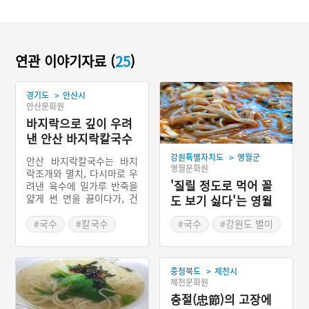
연관 이야기자료 (
25
)
>
경기도
안산시
안산문화원
바지락으로 깊이 우려
낸 안산 바지락칼국수
>
강원특별자치도
영월군
안산 바지락칼국수는 바지
영월문화원
락조개와 멸치, 다시마로 우
'질릴 정도로 먹어 꼴
려낸 육수에 밀가루 반죽을
얇게 썬 면을 끓이다가, 건
도 보기 싫다'는 영월
져낸 바지락 살과 야채를 썰
꼴두국수
어 넣고 익혀서 다진 마늘과
#국수
#칼국수
#국수
#강원도 별미
간장으로 양념을 하여 먹는
#바지락
#영월가볼만한곳
경기도 안산시 대부도의 향
#경기도 별미
토음식이다.
>
충청북도
제천시
제천문화원
충절(忠節)의 고장에