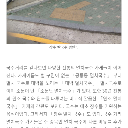
장수 칼국수 왕만두
국수거리를 걷다보면 다양한 전통의 멸치국수 가게들이 이어
진다. 가게이름도 별 꾸밈이 없는
공릉동 멸치국수
부터
「
」
멸치 국수로 대박을 노리는 「대박 멸치국수」, 멸치국수로
이미 소문이 난 「소문난 멸치국수」가 있다. 또한 30년 전통
의 원조 국수와 원조를 다투려는 비교적 깔끔한 「원조 멸치
국수」 가게의 간판도 보인다. 국수는 애초 장수를 기원하는
음식이었다. 그래서지 「장수 멸치 국수」도 있다. 국수 거리
멸치국수 가게들은 주 종목인 멸치 국수에 다른 메뉴를 추가