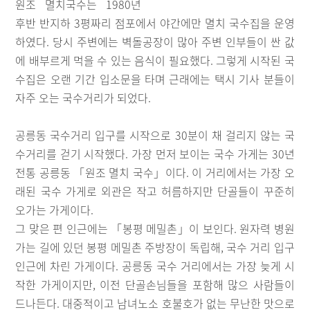
원조 멸치국수는 1980년
후반 반지하 3평짜리 점포에서 야간에만 멸치 국수집을 운영
하였다. 당시 주변에는 벽돌공장이 많아 주변 인부들이 싼 값
에 배부르게 먹을 수 있는 음식이 필요했다. 그렇게 시작된 국
수집은 오랜 기간 입소문을 타며 근래에는 택시 기사 분들이
자주 오는 국수거리가 되었다.
공릉동 국수거리 입구를 시작으로 30분이 채 걸리지 않는 국
수거리를 걷기 시작했다. 가장 먼저 보이는 국수 가게는 30년
전통 공릉동 「원조 멸치 국수」이다. 이 거리에서는 가장 오
래된 국수 가게로 외관은 작고 허름하지만 단골들이 꾸준히
오가는 가게이다.
그 맞은 편 인근에는 「봉평 메밀촌」이 보인다. 원자력 병원
가는 길에 있던 봉평 메밀촌 주방장이 독립해, 국수 거리 입구
인근에 차린 가게이다. 공릉동 국수 거리에서는 가장 늦게 시
작한 가게이지만, 이전 단골손님들을 포함해 많으 사람들이
드나든다. 대중적이고 남녀노소 호불호가 없는 무난한 맛으로