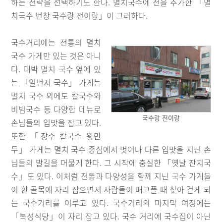
하는 전략을 선택하기도 한다. 멸치국수에 전을 추가한 「멸
치국수 번창 국수랑 전이랑」이 그러하다.
국수거리에는 전통의 멸치
국수 가게만 있는 것은 아니
다. 대박 멸치 국수 옆에 있
는 「일번지 국수」 가게는
멸치 국수 외에도 칼국수와
비빔국수 등 다양한 메뉴로
국수랑 전이랑
손님들의 입맛을 잡고 있다.
또한 「장수 칼국수 왕만
두」 가게는 멸치 국수 중심에서 벗어나 다른 입맛을 지닌 손
님들의 발길을 머물게 한다. 그 시작에 충실한 「옛날 잔치국
수」도 있다. 이처럼 전통과 다양성을 함께 지닌 국수 가게들
이 한 골목에 자리 잡으면서 사람들이 배고플 때 찾아 걷게 되
는 국수거리를 이루고 있다. 국수거리의 마지막 여정에는
「복성식당」이 자리 잡고 있다. 국수 거리에 국수집이 아닌