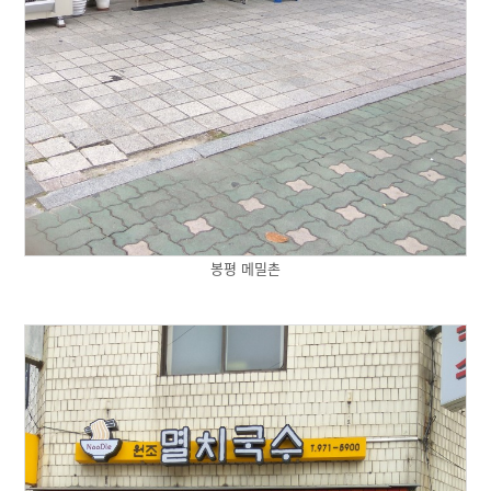
봉평 메밀촌