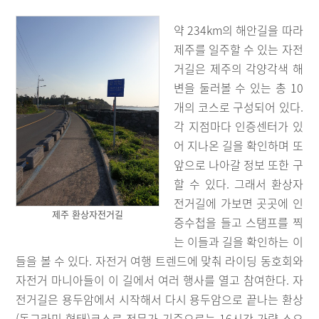
약 234km의 해안길을 따라
제주를 일주할 수 있는 자전
거길은 제주의 각양각색 해
변을 둘러볼 수 있는 총 10
개의 코스로 구성되어 있다.
각 지점마다 인증센터가 있
어 지나온 길을 확인하며 또
앞으로 나아갈 정보 또한 구
할 수 있다. 그래서 환상자
전거길에 가보면 곳곳에 인
제주 환상자전거길
증수첩을 들고 스탬프를 찍
는 이들과 길을 확인하는 이
들을 볼 수 있다. 자전거 여행 트렌드에 맞춰 라이딩 동호회와
자전거 마니아들이 이 길에서 여러 행사를 열고 참여한다. 자
전거길은 용두암에서 시작해서 다시 용두암으로 끝나는 환상
(동그라미 형태)코스로 전문가 기준으로는 16시간 가량 소요