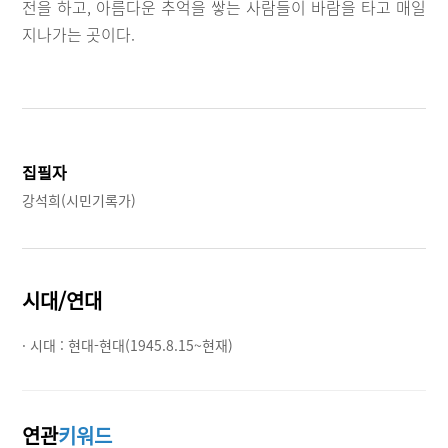
전을 하고, 아름다운 추억을 쌓는 사람들이 바람을 타고 매일
지나가는 곳이다.
집필자
강석희(시민기록가)
시대/연대
· 시대 :
현대-현대(1945.8.15~현재)
연관
키워드