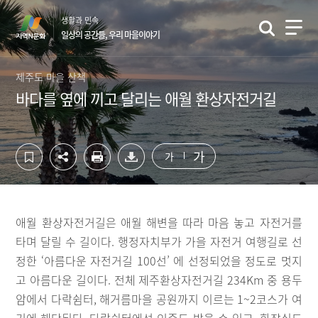
컨
하
생활과 민속
텐
단
일상의 공간들, 우리 마을이야기
츠
영
영
역
역
바
제주도 마을 산책
바
로
바다를 옆에 끼고 달리는 애월 환상자전거길
로
가
가
기
기
가
가
애월 환상자전거길은 애월 해변을 따라 마음 놓고 자전거를
타며 달릴 수 길이다. 행정자치부가 가을 자전거 여행길로 선
정한 ‘아름다운 자전거길 100선’ 에 선정되었을 정도로 멋지
고 아름다운 길이다. 전체 제주환상자전거길 234Km 중 용두
암에서 다락쉼터, 해거름마을 공원까지 이르는 1~2코스가 여