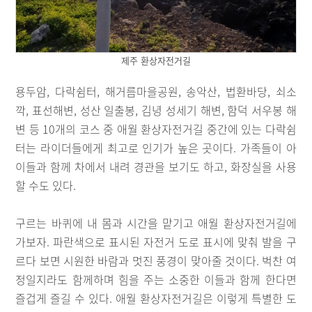
제주 환상자전거길
용두암, 다락쉼터, 해거름마을공원, 송악산, 법환바당, 쇠소
깍, 표선해변, 성산 일출봉, 김녕 성세기 해변, 함덕 서우봉 해
변 등 10개의 코스 중 애월 환상자전거길 중간에 있는 다락쉼
터는 라이더들에게 최고로 인기가 높은 곳이다. 가족들이 아
이들과 함께 차에서 내려 경관을 보기도 하고, 화장실을 사용
할 수도 있다.
구르는 바퀴에 내 몸과 시간을 맡기고 애월 환상자전거길에
가보자. 파란색으로 표시된 자전거 도로 표시에 맞춰 발을 구
르다 보면 시원한 바람과 멋진 풍경이 맞아줄 것이다. 벅찬 여
정일지라도 함께하며 힘을 주는 소중한 이들과 함께 한다면
즐겁게 즐길 수 있다. 애월 환상자전거길은 이렇게 특별한 도