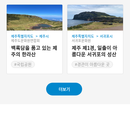
#조선시대 석조문화
>
>
제주특별자치도
제주시
제주특별자치도
서귀포시
제주도문화원연합회
서귀포문화원
백록담을 품고 있는 제
제주 제1경, 일출이 아
주의 한라산
름다운 서귀포의 성산
일출봉
#국립공원
#경관이 아름다운 곳
#제주도의 산
더보기