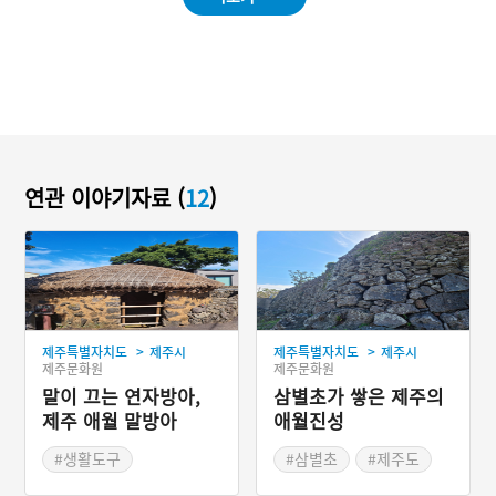
연관 이야기자료 (
12
)
>
>
제주특별자치도
제주시
제주특별자치도
제주시
제주문화원
제주문화원
말이 끄는 연자방아,
삼별초가 쌓은 제주의
제주 애월 말방아
애월진성
#생활도구
#삼별초
#제주도
#제주 석조문화
#고려의 산성