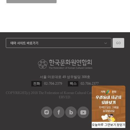
GO
테마 사이트 바로가기
서울 마포대로 49 성우빌딩 308호
전화
02-704-2379
팩스
02-704-2377
COPYRIGHT
(c)
2018 The Federation of Korean Cultural Centers.
ALL RIGHT RES
ERVED.
오늘하루 그만보기
창닫기