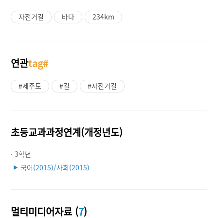
자전거길
바다
234km
연관
tag#
#제주도
#길
#자전거길
초등교과과정연계(개정년도)
· 3학년
국어(2015)/사회(2015)
▶
멀티미디어자료 (
7
)