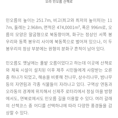
오라 민오름 산책로
민오름의 높이는 251.7m, 비고(최고와 최저의 높이차)는 11
7m, 둘레는 2.968m, 면적은 474,0001m², 폭은 996m로, 오
름의 모양은 말굽형으로 북동향이며, 화구는 정상인 서쪽 봉
우리와 동쪽 봉우리 사이에 북동쪽으로 벌어져 있으나, 이 두
봉우리의 정상 부분에는 원형의 분화구 흔적이 남아 있다.
민오름도 옛날에는 풀밭 오름이었다고 하는데 이곳에 산책로
와 체육 시설이 설치된 이후 제주 시민들에게 사랑받는 오른
중 하나가 되었고, 해송을 비롯해 전나무, 상수리나무, 밤나무
등의 자연림과 각종 식물들이 자라나고 있다. 구역상 연동과
오라동의 경계에 위치해서 신제주 로터리에서 정실 마을 방향
에서도, 연북로에서도 민오름 길을 이용할 수 있다. 여러 갈래
의 산책코스 중 어디를 선택하냐에 따라 다양한 풍경들을 감
상할 수 있다.