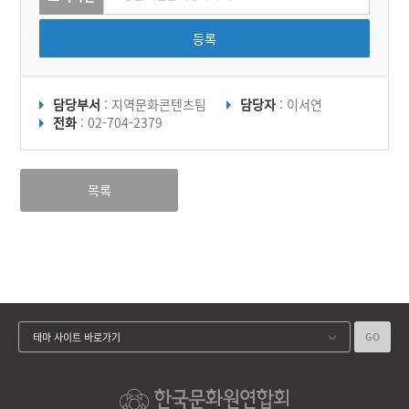
등록
담당부서
: 지역문화콘텐츠팀
담당자
: 이서연
전화
: 02-704-2379
목록
GO
테마 사이트 바로가기