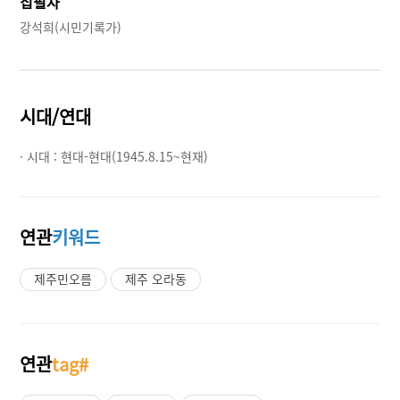
집필자
강석희(시민기록가)
시대/연대
· 시대 :
현대-현대(1945.8.15~현재)
연관
키워드
제주민오름
제주 오라동
연관
tag#