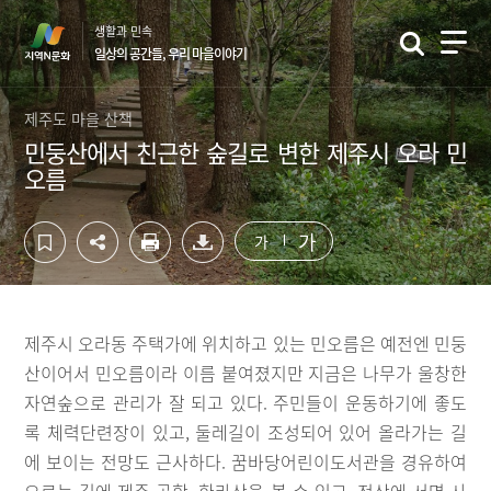
컨
하
생활과 민속
텐
단
일상의 공간들, 우리 마을이야기
츠
영
영
역
역
바
제주도 마을 산책
바
로
민둥산에서 친근한 숲길로 변한 제주시 오라 민
로
가
오름
가
기
기
가
가
제주시 오라동 주택가에 위치하고 있는 민오름은 예전엔 민둥
산이어서 민오름이라 이름 붙여졌지만 지금은 나무가 울창한
자연숲으로 관리가 잘 되고 있다. 주민들이 운동하기에 좋도
록 체력단련장이 있고, 둘레길이 조성되어 있어 올라가는 길
에 보이는 전망도 근사하다. 꿈바당어린이도서관을 경유하여