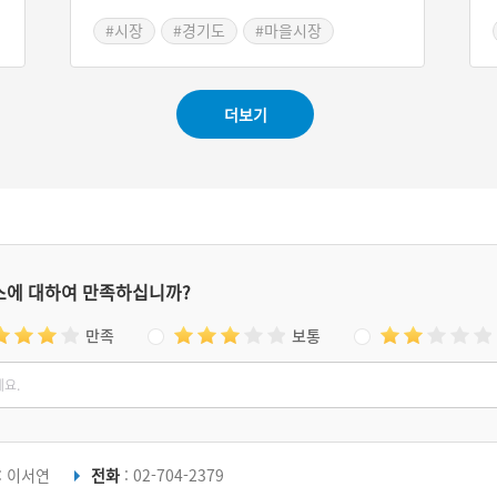
최근 원당은 도시 재생 사업 지역으로 선정되었
칭
#시장
#경기도
#마을시장
는데 그 중심지인 원당시장의 역할이 기대된다.
관
인
더보기
스에 대하여 만족하십니까?
만족
보통
: 이서연
전화
: 02-704-2379