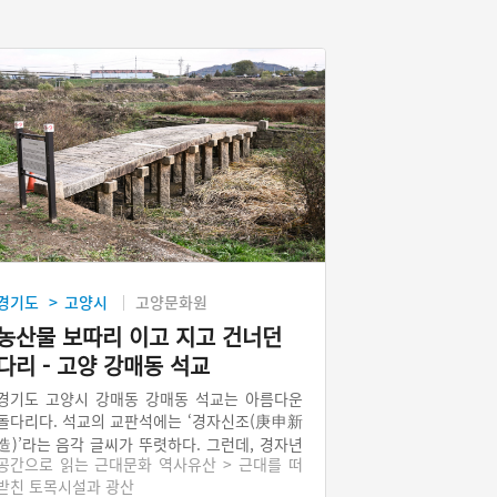
경기도
고양시
고양문화원
>
농산물 보따리 이고 지고 건너던
다리 - 고양 강매동 석교
경기도 고양시 강매동 강매동 석교는 아름다운
돌다리다. 석교의 교판석에는 ‘경자신조(庚申新
造)’라는 음각 글씨가 뚜렷하다. 그런데, 경자년
공간으로 읽는 근대문화 역사유산 > 근대를 떠
이 1920년인지, 1860년인지를 두고는 견해가
받친 토목시설과 광산
갈린다. 마을 주민들 사이에는 일제강점기인 19