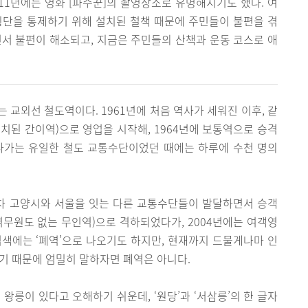
011년에는 영화 [파수꾼]의 촬영장소로 유명해지기도 했다. 여
횡단을 통제하기 위해 설치된 철책 때문에 주민들이 불편을 겪
면서 불편이 해소되고, 지금은 주민들의 산책과 운동 코스로 애
 교외선 철도역이다. 1961년에 처음 역사가 세워진 이후, 같
배치된 간이역)으로 영업을 시작해, 1964년에 보통역으로 승격
나가는 유일한 철도 교통수단이었던 때에는 하루에 수천 명의
차 고양시와 서울을 잇는 다른 교통수단들이 발달하면서 승객
역무원도 없는 무인역)으로 격하되었다가, 2004년에는 여객영
색에는 ‘폐역’으로 나오기도 하지만, 현재까지 드물게나마 인
기 때문에 엄밀히 말하자면 폐역은 아니다.
왕릉이 있다고 오해하기 쉬운데, ‘원당’과 ‘서삼릉’의 한 글자