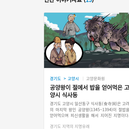
경기도
고양시
고양문화원
>
공양왕이 절에서 밥을 얻어먹은 
양시 식사동
경기도 고양시 일산동구 식사동(食寺洞)은 고
의 마지막 왕인 공양왕(1345~1394)이 절밥
얻어먹으며 피신생활을 해서 지어진 지명이다
밥을 얻어먹은 곳을 밥절이라 했는데 후에 음
경기도 지역의 지명유래
변해 박적골이 되었다. 이것을 한자로 표기해