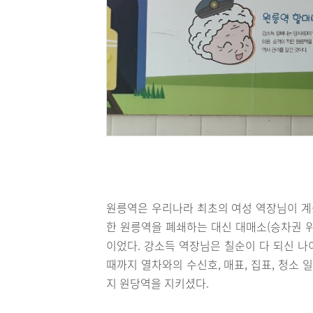
원릉역은 우리나라 최초의 여성 역장님이 계셨
한 원릉역을 폐쇄하는 대신 대매소(승차권 
이었다. 강소득 역장님은 칠순이 다 되신 나
때까지 열차와의 수신호, 매표, 집표, 청소 
지 원당역을 지키셨다.