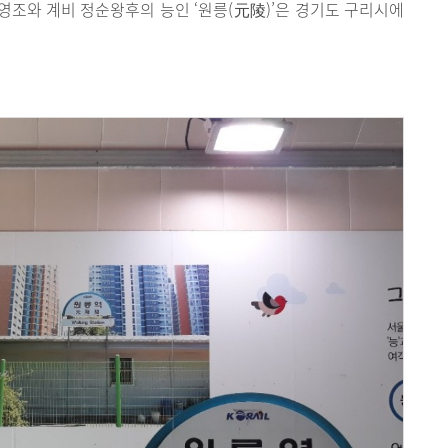
 영조와 계비 정순왕후의 능인 ‘원릉(元陵)’은 경기도 구리시에