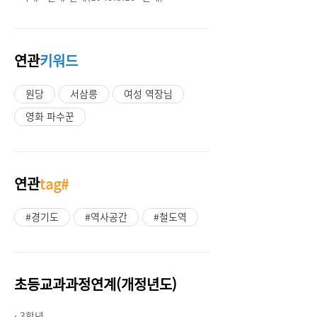
연관
키워드
원당
서삼릉
여성 역장님
영화 파수꾼
연관
tag#
#경기도
#역사공간
#철도역
초등교과과정연계(개정년도)
· 3학년