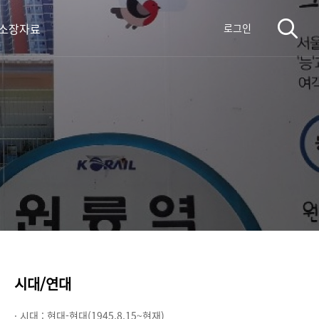
 소장자료
로그인
시대/연대
· 시대 :
현대-현대(1945.8.15~현재)