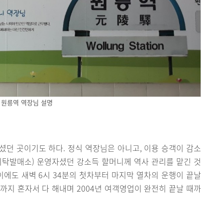
원릉역 역장님 설명
던 곳이기도 하다. 정식 역장님은 아니고, 이용 승객이 감소
위탁발매소) 운영자셨던 강소득 할머니께 역사 관리를 맡긴 것
이에도 새벽 6시 34분의 첫차부터 마지막 열차의 운행이 끝날
일까지 혼자서 다 해내며 2004년 여객영업이 완전히 끝날 때까