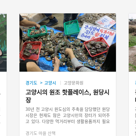
경기도
고양시
고양문화원
>
고
고양시의 원조 핫플레이스, 원당시
장
려
30년 전 고양시 원도심의 주축을 담당했던 원당
시장은 현재도 많은 고양시민의 장터가 되어주
을
고 있다. 다양한 먹거리부터 생활용품까지 필요
.
한 건 다 구할 수 있으며, 작지만 알찬 시장에서
이
경기도 마을 산책
사람들이 모여 수다를 떠는 쉼터가 되기도 한다.
서