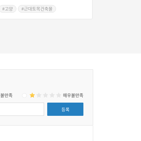
20년 동네의 부자인 차 씨네가 돌다리를 놓았다
#고양
#근대토목건축물
는 이야기가 전해지고 있으나, 일부 전문가는 교
#경기도근대역사
량 건축 수법이 조선 시대 방식이라는 이유로 1
920년 설에 의문을 제기한다. 다리 옆에 있던 건
립경위 오석은 한국전쟁 시기에 훼손되어 묻혀
버려 정확한 연대를 고증할 방법은 없는 상태다.
강매동 석교는 한강 지류인 창릉천 위에 놓인 작
은 돌다리(길이 18.5m)이나 창릉천 하류 서쪽
주민들에게는 중요한 다리였다. 가난한 농민들
은 경의선 강매역이 생겼어도 채소와 나뭇짐 등
을 해서 창릉천 건너 수색~신촌~서울역으로 내
다 팔았다. 강매동 석교는 고양시 향토문화재 제
33호이며, 등록문화재로는 인정받지 못하고 있
다.
불만족
매우불만족
등록