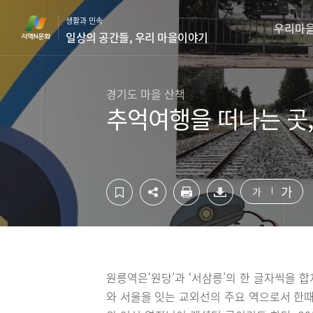
컨
하
생활과 민속
텐
단
우리마
일상의 공간들, 우리 마을이야기
츠
영
영
역
역
바
바
로
경기도 마을 산책
로
가
추억여행을 떠나는 곳
가
기
기
가
가
원릉역은‘원당’과 ‘서삼릉’의 한 글자씩을 합
와 서울을 잇는 교외선의 주요 역으로서 한때