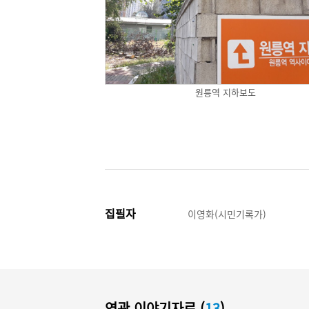
원릉역 지하보도
집필자
이영화(시민기록가)
연관 이야기자료 (
13
)