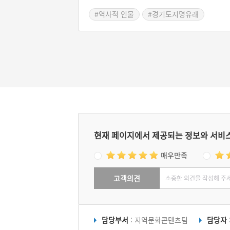
밥 식(食)자에 절 사(寺)자를 써서 식사리라 
#역사적 인물
#경기도지명유래
했다. 그 외에도 대궐고개, 어침 등 공양왕과 
련된 지명이 전하며, 이곳에는 공양왕의 무덤
공양왕릉이 있다.
현재 페이지에서 제공되는 정보와 서비
매우만족
고객의견
담당부서
: 지역문화콘텐츠팀
담당자