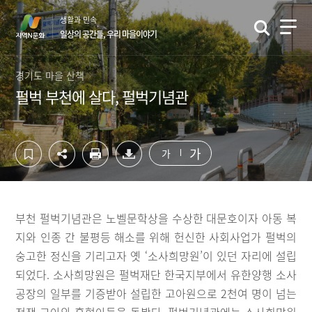
컨
하
생활과 민속
텐
단
일상의 공간들, 우리 마을이야기
츠
영
영
역
역
바
경기도 마을 산책
바
로
펄벅 부천에 살다, 펄벅기념관
로
가
가
기
기
가
가
부천 펄벅기념관은 노벨문학상을 수상한 대문호이자 아동 복
지와 인종 간 불평등 해소를 위해 헌신한 사회사업가 펄벅의
숭고한 정신을 기리고자 옛 ‘소사희망원’이 있던 자리에 설립
되었다. 소사희망원은 펄벅재단 한국지부에서 유한양행 소사
공장의 일부를 기증받아 설립한 고아원으로 2천여 명이 넘는