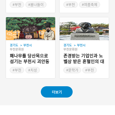
#부천
#봄나들이
#부천
#여름축제
#봄축제
#경기도축제
#여름여행
#경기도축제
>
>
경기도
부천시
경기도
부천시
부천문화원
부천문화원
홰나무를 당산목으로
존경받는 기업인과 노
섬기는 부천시 괴안동
벨상 받은 혼혈인의 대
모 – 부천 펄벅기념관
#부천
#치성
#문학가
#부천
#경기도지명유래
#근현대인물공간
#경기도근대역사
더보기