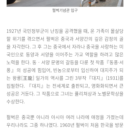
펄벅기념관 입구
1927년 국민정부군이 난징을 공격했을 때, 온 가족이 몰살당
할 위기를 겪으면서 펄벅은 중국과 서양간의 깊은 감정의 골
을 자각한다. 그 후 그는 중국에서 자라나 중국을 사랑하는 미
국인으로 동양과 서양을 이어주는 가교 역할을 하려고 많은
노력을 한다. 동‧서양 문명의 갈등을 다룬 첫 작품『동풍·서
풍』의 성공에 힘입어, 빈농으로부터 입신하여 대지주가 되
는 왕룽[王龍] 일가의 역사를 그린 3부작『대지』(1931)를
집필한다. 『대지』는 전세계로 출판되고, 영화화되면서 큰
성공은 거둔다. 그 작품으로 그녀는 퓰리쳐상과 노벨문학상을
수상한다.
펄벅은 중국뿐 아니라 아시아 여러 나라에 애정을 가졌는데
우리나라도 그중 하나였다. 1960년 펄벅이 처음 한국을 방문