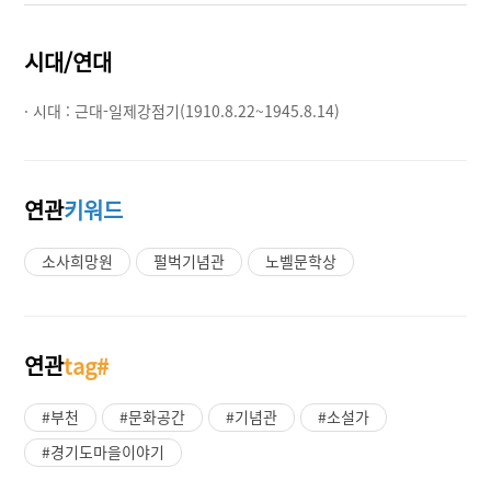
시대/연대
· 시대 :
근대-일제강점기(1910.8.22~1945.8.14)
연관
키워드
소사희망원
펄벅기념관
노벨문학상
연관
tag#
#부천
#문화공간
#기념관
#소설가
#경기도마을이야기