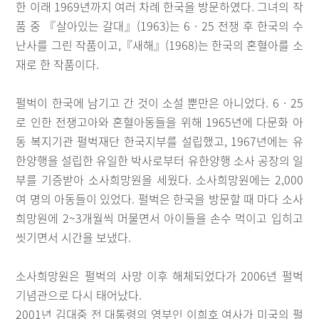
한 이래 1969년까지 여러 차례 한국을 방문하였다. 그녀의 작
품 중 『살아있는 갈대』(1963)는 6‧25 전쟁 후 한국의 수
난사를 그린 작품이고,『새해』(1968)는 한국의 혼혈아를 소
재로 한 작품이다.
펄벅이 한국에 남기고 간 것이 소설 뿐만은 아니었다. 6‧25
로 인한 전쟁고아와 혼혈아동들을 위해 1965년에 다문화 아
동 복지기관 펄벅재단 한국지부를 설립했고, 1967년에는 유
한양행을 설립한 유일한 박사로부터 유한양행 소사 공장의 일
부를 기증받아 소사희망원을 세웠다. 소사희망원에는 2,000
여 명의 아동들이 있었다. 펄벅은 한국을 방문할 때 마다 소사
희망원에 2~3개월씩 머물면서 아이들을 손수 먹이고 입히고
씻기면서 시간을 보냈다.
소사희망원은 펄벅의 사망 이후 해체되었다가 2006년 펄벅
기념관으로 다시 태어났다.
2001년 김대중 전 대통령의 영부인 이희호 여사가 미국의 펄