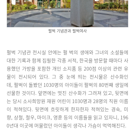
펄벅 기념관과 펄벅여사
펄벅 기념관 전시실 안에는 펄 벅의 생애와 그녀의 소설들에
대한 기록과 함께 집필한 각종 서적, 한국을 방문할 때마다 사
용했던 가방을 포함한 개인 소지품 등 200점 이상의 관련 유
물이 전시되어 있다. 그 중 눈에 띄는 전시물은 산수화인
데, 펄벅이 돌봤던 1030명의 아이들이 펄벅의 80번째 생일에
선물한 것이다. 앞면에는 멋진 산수화가 그려져 있고, 뒷면에
는 당시 소사희망원 재원 어린이 1030명과 28명의 직원 이름
이 적혀있다. 뒷면에 흐릿하게 한자한자 적혀있는 경숙, 미
향, 상철, 철우, 마이크, 영훈 등의 이름들을 읽고 있자니, 196
0년대 이곳에 머물렀던 아이들이 생각나 가슴이 먹먹해진다.