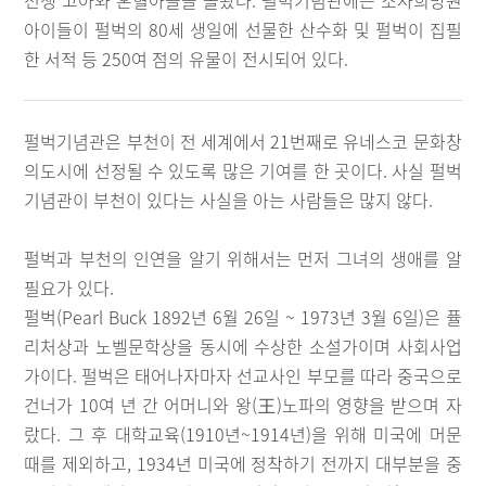
전쟁 고아와 혼혈아들을 돌봤다. 펄벅기념관에는 소사희망원
아이들이 펄벅의 80세 생일에 선물한 산수화 및 펄벅이 집필
한 서적 등 250여 점의 유물이 전시되어 있다.
펄벅기념관은 부천이 전 세계에서 21번째로 유네스코 문화창
의도시에 선정될 수 있도록 많은 기여를 한 곳이다. 사실 펄벅
기념관이 부천이 있다는 사실을 아는 사람들은 많지 않다.
펄벅과 부천의 인연을 알기 위해서는 먼저 그녀의 생애를 알
필요가 있다.
펄벅(Pearl Buck 1892년 6월 26일 ~ 1973년 3월 6일)은 퓰
리처상과 노벨문학상을 동시에 수상한 소설가이며 사회사업
가이다. 펄벅은 태어나자마자 선교사인 부모를 따라 중국으로
건너가 10여 년 간 어머니와 왕(王)노파의 영향을 받으며 자
랐다. 그 후 대학교육(1910년~1914년)을 위해 미국에 머문
때를 제외하고, 1934년 미국에 정착하기 전까지 대부분을 중