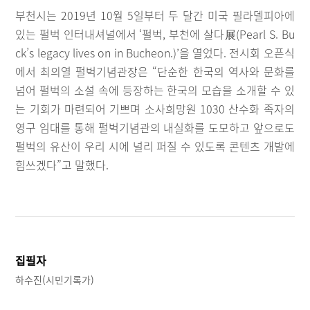
부천시는 2019년 10월 5일부터 두 달간 미국 필라델피아에
있는 펄벅 인터내셔널에서 ‘펄벅, 부천에 살다展(Pearl S. Bu
ck’s legacy lives on in Bucheon.)’을 열었다. 전시회 오픈식
에서 최의열 펄벅기념관장은 “단순한 한국의 역사와 문화를
넘어 펄벅의 소설 속에 등장하는 한국의 모습을 소개할 수 있
는 기회가 마련되어 기쁘며 소사희망원 1030 산수화 족자의
영구 임대를 통해 펄벅기념관의 내실화를 도모하고 앞으로도
펄벅의 유산이 우리 시에 널리 퍼질 수 있도록 콘텐츠 개발에
힘쓰겠다”고 말했다.
집필자
하수진(시민기록가)