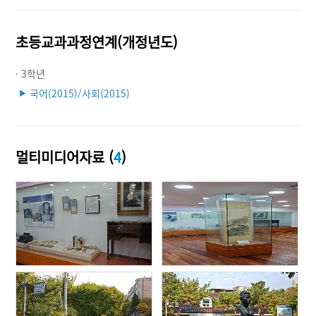
초등교과과정연계(개정년도)
· 3학년
국어(2015)/사회(2015)
▶
멀티미디어자료 (
4
)