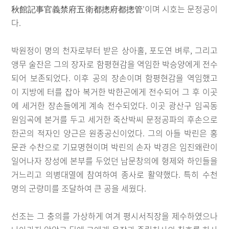
秋館記事官義禁府五衛都摠府都摠管'이며 시호는 문정공이
다.
박원정이 명의 천자로부터 받은 상아홀, 포도연 벼루, 그리고
앵무 술잔은 그의 장자로 함평현감을 역임한 박승양에게 전수
되어 보존되었다. 이후 공의 장손이며 함평현감을 역임했고
이 지방에 터를 잡아 복거한 박한곤에게 전수되어 그 후 이곳
에 세거한 장손들에게 계속 전수되었다. 이곳 광산구 임곡동
원임곡에 본거를 두고 세거한 죽산박씨 문정공파의 후손으로
한곤의 적자인 양근은 원종공신이었다. 그의 아들 박린은 홍
문관 수찬으로 기묘명현이며 박린의 손자 박경은 임진왜란이
일어나자 장성에 본부를 두었던 남문창의에 형제와 하인들을
거느리고 의병대열에 참여하여 종사로 활약했다. 특히 수천
명의 군량미를 조달하여 큰 공을 세웠다.
선조는 그 충의를 가상하게 여겨 평시서직장을 제수하였으나