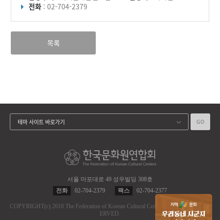
전화
: 02-704-2379
목록
GO
테마 사이트 바로가기
서울 마포대로 49 성우빌딩 308호
전화
02-704-2379
팩스
02-704-2377
COPYRIGHT
(c)
2018 The Federation of Korean Cultural Centers.
ALL RIGHT RES
ERVED.