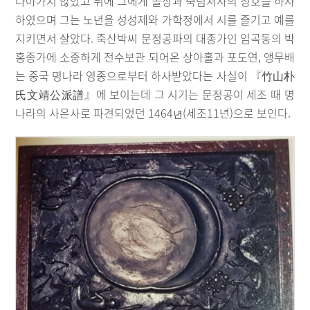
나아가지 않았고 뒤에 그에게 올장과 죽림처사의 칭호를 하사
하였으며 그는 노년을 성성제와 가학정에서 시를 즐기고 예를
지키면서 살았다. 죽산박씨 문정공파의 대종가인 임곡동의 박
홍종가에 소중하게 전수보관 되어온 상아홀과 포도연, 앵무배
는 중국 명나라 영종으로부터 하사받았다는 사실이 『竹山朴
氏文靖公派譜』에 보이는데 그 시기는 문정공이 세조 때 명
나라의 사은사로 파견되었던 1464
(세조11년)으로 보인다.
년