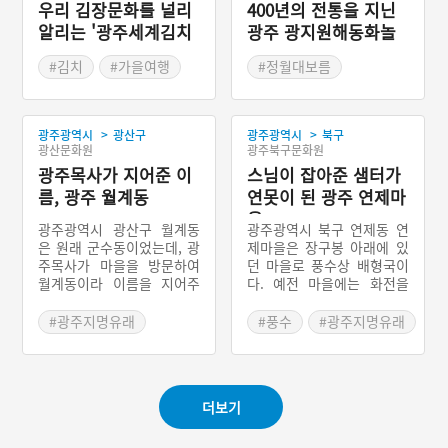
우리 김장문화를 널리
400년의 전통을 지닌
알리는 '광주세계김치
광주 광지원해동화놀
축제'
이
#김치
#가을여행
#정월대보름
#가을축제
#남한산성
#달집태우기
>
>
광주광역시
광산구
광주광역시
북구
#경기도 광주
광산문화원
광주북구문화원
#경기도민속놀이
광주목사가 지어준 이
스님이 잡아준 샘터가
름, 광주 월계동
연못이 된 광주 연제마
을
광주광역시 광산구 월계동
광주광역시 북구 연제동 연
은 원래 군수동이었는데, 광
제마을은 장구봉 아래에 있
주목사가 마을을 방문하여
던 마을로 풍수상 배형국이
월계동이라 이름을 지어주
다. 예전 마을에는 화전을
어 바꿔 부르게 되었다. 광
일구며 여러 가구가 살았는
주목사가 방문하자 마을 좌
데, 마을에는 샘이 없어 500
#광주지명유래
#풍수
#광주지명유래
수는 목사를 극진하게 대접
m 떨어진 통시암이라는 절
#광산지명유래
했다. 목사는 우연히 군수동
에서 물을 길어 먹었다. 하
이라는 마을 이름을 듣고 마
루는 스님이 탁발을 왔다가
을에서 군수가 났느냐고 물
마을 구두쇠 영감에게 물벼
더보기
었다. 그렇지 않고 군수가
락을 맞았다. 이에 스님은
나오길 바라면서 지은 이름
귀한 물 시주해줘서 고맙다
이라는 말을 들은 광주목사
고 했다. 영감은 스님이 보