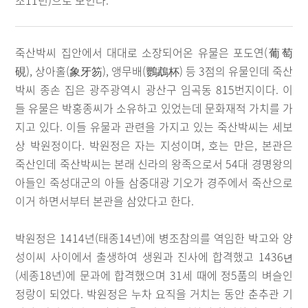
조11년)으로 보인다.
죽산박씨 집안에서 대대로 소장되어온 유물은 포도연(葡萄
硯), 상아홀(象牙笏), 앵무배(鸚鵡杯) 등 3점의 유물인데 죽산
박씨 종손 집은 광주광역시 광산구 임곡동 815번지이다. 이
들 유물은 박홍종씨가 소유하고 있었는데 문화재적 가치를 가
지고 있다. 이들 유물과 관련을 가지고 있는 죽산박씨는 세보
상 박원정이다. 박원정은 자는 지성이며, 호는 만은, 본관은
죽산인데 죽산박씨는 본래 신라의 왕족으로서 54대 경명왕의
아들인 죽성대군의 아들 삼중대광 기오가 경주에서 죽산으로
이거 하면서부터 본관을 삼았다고 한다.
박원정은 1414년(태종14년)에 병조참의를 역임한 박고와 양
성이씨 사이에서 출생하여 생원과 진사에 합격했고 1436
년
(세종18년)에 문과에 합격했으며 31세 때에 정5품의 벼슬인
정랑이 되었다. 박원정은 누차 요직을 거치는 동안 춘추관 기