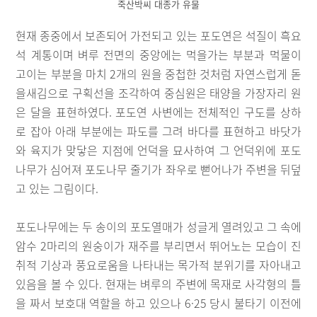
죽산박씨 대종가 유물
현재 종중에서 보존되어 가전되고 있는 포도연은 석질이 흑요
석 계통이며 벼루 전면의 중앙에는 먹을가는 부분과 먹물이
고이는 부분을 마치 2개의 원을 중첩한 것처럼 자연스럽게 돋
을새김으로 구획선을 조각하여 중심원은 태양을 가장자리 원
은 달을 표현하였다. 포도연 사변에는 전체적인 구도를 상하
로 잡아 아래 부분에는 파도를 그려 바다를 표현하고 바닷가
와 육지가 맞닿은 지점에 언덕을 묘사하여 그 언덕위에 포도
나무가 심어져 포도나무 줄기가 좌우로 뻗어나가 주변을 뒤덮
고 있는 그림이다.
포도나무에는 두 송이의 포도열매가 성글게 열려있고 그 속에
암수 2마리의 원숭이가 재주를 부리면서 뛰어노는 모습이 진
취적 기상과 풍요로움을 나타내는 목가적 분위기를 자아내고
있음을 볼 수 있다. 현재는 벼루의 주변에 목재로 사각형의 틀
을 짜서 보호대 역할을 하고 있으나 6·25 당시 불타기 이전에