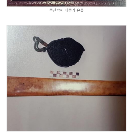
죽산박씨 대종가 유물