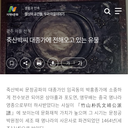
컨
하
생활과 민속
텐
단
일상의 공간들, 우리 마을이야기
츠
영
영
역
역
바
광주 마을 산책
바
로
죽산박씨 대종가에 전해오고 있는 유물
로
가
가
기
기
가
가
죽산박씨 문정공파의 대종가인 임곡동의 박홍종가에 소중하
게 전수보관 되어온 상아홀과 포도연, 앵무배는 중국 명나라
영종으로부터 하사받았다는 사실이 『竹山朴氏文靖公派
譜』에 보이는데 문화재적 가치가 높으며 그 시기는 문정공
박원정이 세조 때 명나라의 사은사로 파견되었던 1464년(세