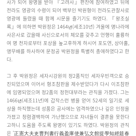
사가 되어 왕명을 받아 『고려사』편찬에 참여하였고 뒤에
전라도 영광의 수령이 되어 백부인 박원형이 전라도관찰사로
영광에 들렸을 때 함께 시문을 즐기기도 하였다. 『왕조실
록』에 의하면 박원정은 1464
(세조10년) 겨울에 명나라에
년
사은사로 갔을때 사신으로서의 체모를 갖추고 언행이 훌륭하
여 명 천자로부터 포상을 높고후하게 하시어 포도연, 상아홀,
앵무배를 하사하여 문정공 박원정을 특별히 총애하였다고 한
다.
그 후 박원정은 세자시강원의 정2품직인 세자우빈객으로 승
진되었으며 이어서 형조참판을 제수받았다가 다시 이조참판
에 임명되었으며 정2품의 정헌대부라는 관직을 가졌다. 그는
1466
(세조11년)에 갑작스런 병을 얻어 52세의 일기로 세
년
상을 하직했는데 성품은 공사에는 엄격하였으나 깊은 인정을
가졌고 청렴결백하여 가난했으므로 자녀들이 결혼을 못한다
고하니 도움을 주도록 왕명이 있기도 하였다. 박원정의 관직
은 '正憲大夫吏曹判書行義盈庫使兼弘文館提學知經筵春