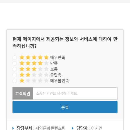
는 마을의 형국을 살펴 월계
통 인물이 아님을 알고 샘터
동이라는 이름을 지어주었
를 잡아달라고 했다. 스님이
다. 이후 군수동은 월계동이
잡아준 샘터를 파니 물이 나
되었다.
왔다. 그런데 스님이 잡아준
곳은 배형국 땅에 배 바닥을
뚫은 격이었다. 그래 마을은
해가 다르게 농사가 안되고
현재 페이지에서 제공되는 정보와 서비스에 대하여 만
전염병이 돌아 사람들이 하
족하십니까?
나둘 떠나더니 폐허가 되었
고, 샘을 판 우물에서는 물
이 계속 흘러나와 연못을 이
매우만족
뤘다. 후대 사람들은 이 연
만족
못을 연제라 부르며, 화전을
보통
하던 마을 또한 연제마을이
불만족
라 했다.
매우불만족
고객의견
등록
담당부서
: 지역문화콘텐츠팀
담당자
: 이서연