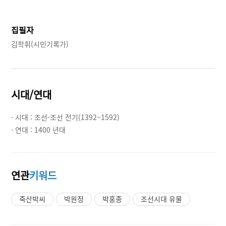
집필자
김학휘(시민기록가)
시대/연대
· 시대 :
조선-조선 전기(1392~1592)
· 연대 :
1400 년대
연관
키워드
죽산박씨
박원정
박홍종
조선시대 유물