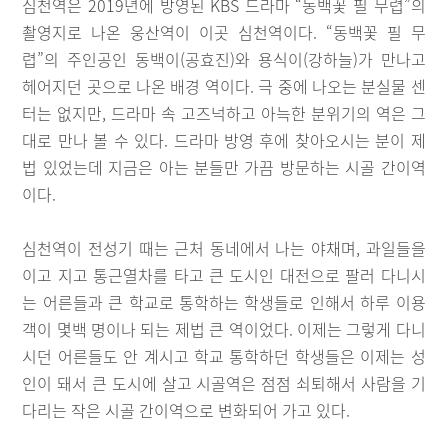
심천역은 2019년에 방영된 KBS 드라마 “동백꽃 필 무렵”의
촬영지로 나온 웅산역이 이곳 심천역이다. “동백꽃 필 무
렵”의 주인공인 동백이(공효진)와 용식이(강하늘)가 만나고
헤어지던 곳으로 나온 배경 역이다. 극 중에 나오는 분실물 센
터는 없지만, 드라마 속 고즈넉하고 아늑한 분위기의 역은 그
대로 만나 볼 수 있다. 드라마 방영 후에 찾아오시는 분이 제
법 있었는데 지금은 아는 분들만 가끔 방문하는 시골 간이역
이다.
심천역이 전성기 때는 근처 동네에서 나는 야채며, 과일들을
이고 지고 통근열차를 타고 큰 도시인 대전으로 팔러 다니시
는 어른들과 큰 학교로 통학하는 학생들로 인해서 하루 이용
객이 몇백 명이나 되는 제법 큰 역이었다. 이제는 그렇게 다니
시던 어른들도 안 계시고 학교 통학하던 학생들은 이제는 성
인이 돼서 큰 도시에 살고 시골역은 점점 쇠퇴해서 사람을 기
다리는 작은 시골 간이역으로 변화되어 가고 있다.