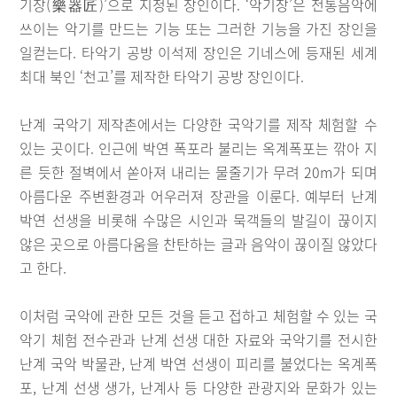
기장(樂器匠)’으로 지정된 장인이다. ‘악기장’은 전통음악에
쓰이는 악기를 만드는 기능 또는 그러한 기능을 가진 장인을
일컫는다. 타악기 공방 이석제 장인은 기네스에 등재된 세계
최대 북인 ‘천고’를 제작한 타악기 공방 장인이다.
난계 국악기 제작촌에서는 다양한 국악기를 제작 체험할 수
있는 곳이다. 인근에 박연 폭포라 불리는 옥계폭포는 깎아 지
른 듯한 절벽에서 쏟아져 내리는 물줄기가 무려 20m가 되며
아름다운 주변환경과 어우러져 장관을 이룬다. 예부터 난계
박연 선생을 비롯해 수많은 시인과 묵객들의 발길이 끊이지
않은 곳으로 아름다움을 찬탄하는 글과 음악이 끊이질 않았다
고 한다.
이처럼 국악에 관한 모든 것을 듣고 접하고 체험할 수 있는 국
악기 체험 전수관과 난계 선생 대한 자료와 국악기를 전시한
난계 국악 박물관, 난계 박연 선생이 피리를 불었다는 옥계폭
포, 난계 선생 생가, 난계사 등 다양한 관광지와 문화가 있는