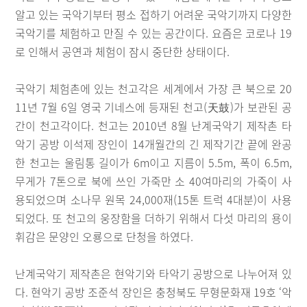
알고 있는 국악기부터 평소 접하기 어려운 국악기까지 다양한
국악기를 체험하고 만질 수 있는 공간이다. 요즘은 코로나 19
로 인해서 공연과 체험이 잠시 중단한 상태이다.
국악기 체험촌에 있는 천고각은 세계에서 가장 큰 북으로 20
11년 7월 6일 영국 기네스에 등재된 천고(天鼓)가 보관된 공
간이 천고각이다. 천고는 2010년 8월 난계국악기 제작촌 타
악기 공방 이석제 장인이 14개월간의 긴 제작기간 끝에 완공
한 천고는 울림통 길이가 6m이고 지름이 5.5m, 폭이 6.5m,
무게가 7톤으로 북에 쓰인 가죽만 소 40여마리의 가죽이 사
용되었으며 소나무 원목 24,000재(15톤 트럭 4대분)이 사용
되었다. 또 천고의 웅장함을 더하기 위해서 다섯 마리의 용이
휘감은 문양인 오룡으로 단청을 하였다.
난계국악기 제작촌은 현악기와 타악기 공방으로 나누어져 있
다. 현악기 공방 조준석 장인은 충청북도 무형문화재 19호 ‘악