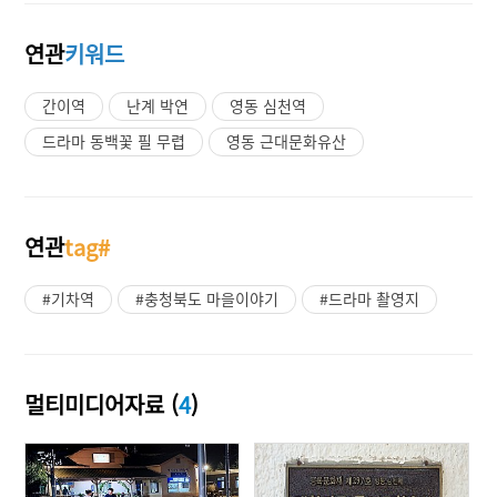
연관
키워드
간이역
난계 박연
영동 심천역
드라마 동백꽃 필 무렵
영동 근대문화유산
연관
tag#
#기차역
#충청북도 마을이야기
#드라마 촬영지
멀티미디어자료 (
4
)