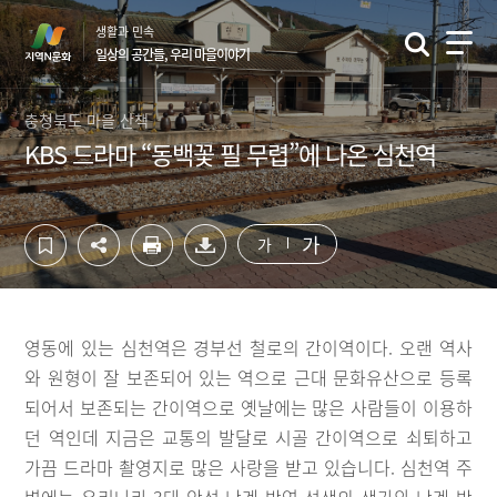
컨
하
생활과 민속
텐
단
일상의 공간들, 우리 마을이야기
츠
영
영
역
역
바
충청북도 마을 산책
바
로
KBS 드라마 “동백꽃 필 무렵”에 나온 심천역
로
가
가
기
기
가
가
영동에 있는 심천역은 경부선 철로의 간이역이다. 오랜 역사
와 원형이 잘 보존되어 있는 역으로 근대 문화유산으로 등록
되어서 보존되는 간이역으로 옛날에는 많은 사람들이 이용하
던 역인데 지금은 교통의 발달로 시골 간이역으로 쇠퇴하고
가끔 드라마 촬영지로 많은 사랑을 받고 있습니다. 심천역 주