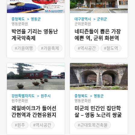
>
>
충청북도
영동군
대구광역시
군위군
영동문화원
군위문화원
박연을 기리는 영동난
네티즌들이 뽑은 가장
계국악축제
예쁜 역, 군위 화본역
#가을여행
#가을축제
#역사공간
#철도역
#충청북도 축제
#대구 마을이야기
#대구 군위군
>
>
강원특별자치도
원주시
충청북도
영동군
원주문화원
영동문화원
레일바이크가 들어선
미군의 민간인 집단학
간현역과 간현유원지
살 – 영동 노근리 쌍굴
다리
#원주
#역사공간
#근대토목건축물
#유원지
#철도역
#충청북도 근대문화유산