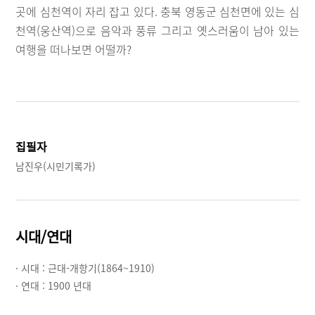
곳에 심천역이 자리 잡고 있다. 충북 영동군 심천면에 있는 심
천역(웅산역)으로 음악과 풍류 그리고 옛스러움이 남아 있는
여행을 떠나보면 어떨까?
집필자
남진우(시민기록가)
시대/연대
· 시대 :
근대-개항기(1864~1910)
· 연대 :
1900 년대