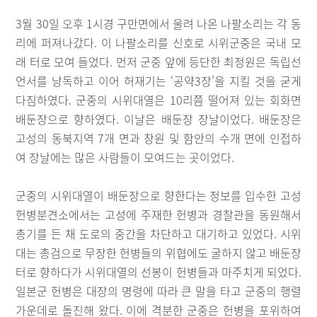
3월 30일 오후 1시경 구만면에서 울려 나온 나팔소리는 각 동
리에 퍼져나갔다. 이 나팔소리를 신호로 시위군중은 국내 모
래 터로 모여 들었다. 먼저 군중 앞에 등단한 최정원은 독립선
언서를 낭독하고 이어 허재기는 ‘공약3장’을 지킬 것을 굳게
다짐하였다. 군중의 시위대열은 10리쯤 떨어져 있는 회화면
배둔장으로 향하였다. 이날은 배둔장 장날이었다. 배둔장은
고성의 동북지역 7개 면과 창원 및 함안의 수개 면에 인접하
여 장날에는 많은 사람들이 모여드는 곳이었다.
군중의 시위대열이 배둔장으로 향한다는 정보를 입수한 고성
헌병분견소에서는 고성에 주재한 헌병과 경찰관을 동원해서
총기를 든 채 도로의 중간을 차단하고 대기하고 있었다. 시위
대는 총검으로 무장한 헌병들의 위협에도 굴하지 않고 배둔장
터로 향하다가 시위대열의 선봉이 헌병들과 마주치게 되었다.
일본군 헌병은 대장의 명령에 따라 큰 말을 타고 군중의 행렬
가운데로 돌진해 왔다. 이에 격분한 군중은 헌병을 포위하여