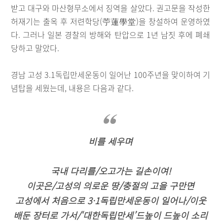
받고 대구와 마산형무소에서 징역을 살았다. 권고문을 작성한
허재기는 출옥 후 저련학당(苧蓮學堂)을 창설하여 운영하였
다. 그러나 일본 경찰의 방해와 탄압으로 1년 남짓 후에 폐쇄
당하고 말았다.
경남 고성 3.1독립만세운동이 일어난 100주년을 맞이하여 기
념탑을 세웠는데, 내용은 다음과 같다.
비를 세우며
국내 다리를/오고가는 길손이여!
이곳은/고성의 의로운 땅/충절의 고을 구만면
고성에서 처음으로 3·1독립만세운동이 일어나/이웃
배둔 장터로 가서/‘대한독립만세’드높이 드높이 소리