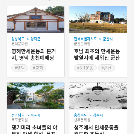
>
>
경상북도
영덕군
전북특별자치도
군산시
영덕문화원
군산문화원
영해만세운동의 본거
호남 최초의 만세운동
지, 영덕 송천예배당
발원지에 세워진 군산
3·1운동 100주년 기념
#영덕
#교회
#3.1운동
#군산
관
#종교시설
#문화공간
#기념관
>
>
전라남도
목포시
충청북도
청주시
목포문화원
청주문화원
댕기머리 소녀들의 야
청주에서 만세운동을
무진 만세 함성, 목포
주도한 조동식