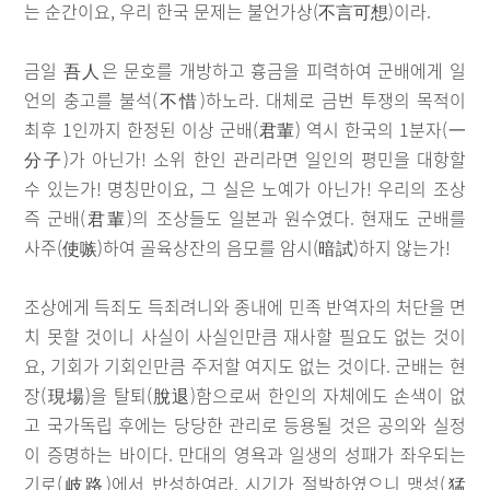
는 순간이요, 우리 한국 문제는 불언가상(不言可想)이라.
금일 吾人은 문호를 개방하고 흉금을 피력하여 군배에게 일
언의 충고를 불석(不惜)하노라. 대체로 금번 투쟁의 목적이
최후 1인까지 한정된 이상 군배(君輩) 역시 한국의 1분자(一
分子)가 아닌가! 소위 한인 관리라면 일인의 평민을 대항할
수 있는가! 명칭만이요, 그 실은 노예가 아닌가! 우리의 조상
즉 군배(君輩)의 조상들도 일본과 원수였다. 현재도 군배를
사주(使嗾)하여 골육상잔의 음모를 암시(暗試)하지 않는가!
조상에게 득죄도 득죄려니와 종내에 민족 반역자의 처단을 면
치 못할 것이니 사실이 사실인만큼 재사할 필요도 없는 것이
요, 기회가 기회인만큼 주저할 여지도 없는 것이다. 군배는 현
장(現場)을 탈퇴(脫退)함으로써 한인의 자체에도 손색이 없
고 국가독립 후에는 당당한 관리로 등용될 것은 공의와 실정
이 증명하는 바이다. 만대의 영욕과 일생의 성패가 좌우되는
기로(岐路)에서 반성하여라. 시기가 절박하였으니 맹성(猛