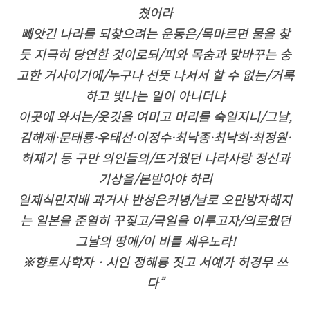
쳤어라
빼앗긴 나라를 되찾으려는 운동은/목마르면 물을 찾
듯 지극히 당연한 것이로되/피와 목숨과 맞바꾸는 숭
고한 거사이기에/누구나 선뜻 나서서 할 수 없는/거룩
하고 빛나는 일이 아니더냐
이곳에 와서는/옷깃을 여미고 머리를 숙일지니/그날,
김해제·문태룡·우태선·이정수·최낙종·최낙희·최정원·
허재기 등 구만 의인들의/뜨거웠던 나라사랑 정신과
기상을/본받아야 하리
일제식민지배 과거사 반성은커녕/날로 오만방자해지
는 일본을 준열히 꾸짖고/극일을 이루고자/의로웠던
그날의 땅에/이 비를 세우노라!
※향토사학자‧시인 정해룡 짓고 서예가 허경무 쓰
다”