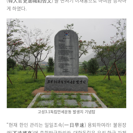
(韓人官吏退職勸告文)’을 면서기 이재홍으로 하여금 등사하
게 하였다.
고성3.1독립만세운동 발생지 기념탑
“현재 한인 관리는 일일조속(一日早速) 용퇴하여라! 불원장
래(不遠將來)에 후회막급하리라. 대한독립은 우리 한국 자체