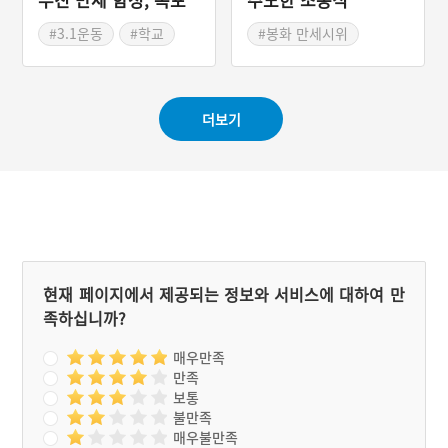
정명여자중학교 구 선
#3.1운동
#학교
#봉화 만세시위
교사 사택
#전라남도 근대문화유산
#만세운동 주도
#목포근대유산
#근대교육시설
더보기
#목포가볼만한곳
현재 페이지에서 제공되는 정보와 서비스에 대하여 만
족하십니까?
매우만족
만족
보통
불만족
매우불만족