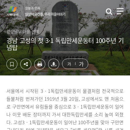
컨
하
생활과 민속
텐
단
일상의 공간들, 우리 마을이야기
츠
영
영
역
역
바
경상남도 마을 산책
바
로
경남 고성의 첫 3⋅1 독립만세운동터 100주년 기
로
가
념탑
가
기
기
가
가
서울에서 시작된 3‧1독립만세운동이 물결처럼 전국적으로
들불처럼 번져가던 1919년 3월 20일, 고성에서도 맨 처음으
로 구만면에서 유림들을 중심으로 3‧1독립만세운동이 일어
나 이웃 배둔 장터까지 가서 대한독립만세를 소리 높여 외쳤
다. 고성3‧1독립만세운동이 일어난 100주년을 맞아 구만면