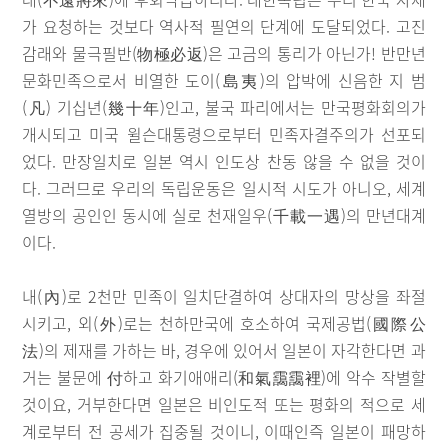
가 요청하는 것보다 역사적 필연의 단계에 도달되었다. 고진
감래와 물극필반(物極必返)은 고금의 통리가 아닌가! 반만년
문화민족으로서 비열한 도이(島夷)의 압박에 신음한 지 범
(凡) 기십년(幾十年)인고, 불국 파리에서는 만국평화회의가
개시되고 미국 윌슨대통령으로부터 민족자결주의가 선포되
었다. 만장일치로 일본 역시 인도상 찬동 않을 수 없을 것이
다. 그러므로 우리의 독립운동은 일시적 시도가 아니오, 세계
열방의 공인인 동시에 실로 천재일우(千載一遇)의 만년대계
이다.
내(內)로 2천만 민족이 일치단결하여 상대자의 망상을 좌절
시키고, 외(外)로는 천하만국에 호소하여 국제공법(國際公
法)의 제재를 가하는 바, 경우에 있어서 일본이 자각한다면 과
거는 불문에 付하고 화기애애리(和氣靄靄裡)에 악수 작별할
것이요, 거부한다면 일본은 비인도적 또는 평화의 적으로 세
계로부터 전 공세가 집중될 것이니, 이때인즉 일본이 패망하