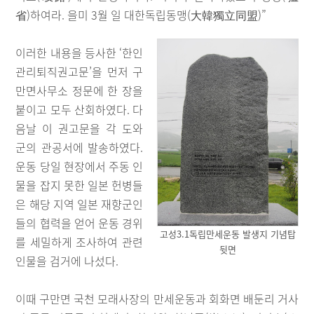
省)하여라. 을미 3월 일 대한독립동맹(大韓獨立同盟)”
이러한 내용을 등사한 ‘한인
관리퇴직권고문’을 먼저 구
만면사무소 정문에 한 장을
붙이고 모두 산회하였다. 다
음날 이 권고문을 각 도와
군의 관공서에 발송하였다.
운동 당일 현장에서 주동 인
물을 잡지 못한 일본 헌병들
은 해당 지역 일본 재향군인
들의 협력을 얻어 운동 경위
고성3.1독립만세운동 발생지 기념탑
를 세밀하게 조사하여 관련
뒷면
인물을 검거에 나섰다.
이때 구만면 국천 모래사장의 만세운동과 회화면 배둔리 거사