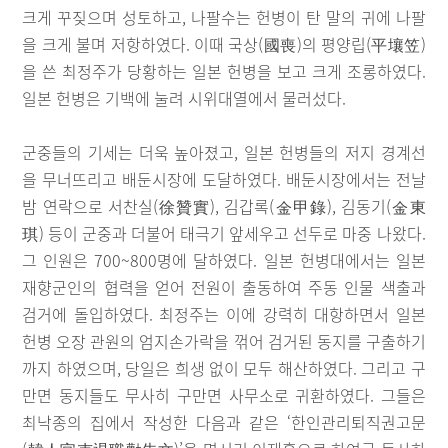
크게 꾸짖으며 성토하고, 나팔수는 헌병이 탄 말의 귀에 나팔
을 크게 불며 저항하였다. 이때 국상(國喪)의 평양립(平壤笠)
을 쓴 최정주가 당황하는 일본 헌병을 보고 크게 조롱하였다.
일본 헌병은 기백에 눌려 시위대열에서 물러섰다.
군중들의 기세는 더욱 높아졌고, 일본 헌병들의 저지 경계선
을 무너뜨리고 배둔시장에 도달하였다. 배둔시장에서는 전날
밤 연락으로 서찬실(徐贊實), 김갑록(金甲錄), 김동기(金東
琪) 등이 군중과 더불어 태극기 앞세우고 선두로 마중 나왔다.
그 인원은 700~800명에 달하였다. 일본 헌병대에서는 일본
재향군인의 협력을 얻어 전원이 출동하여 주동 인물 색출과
검거에 돌입하였다. 최정주는 이에 강력히 대항하면서 일본
헌병 오장 관원의 엄지손가락을 꺾어 검거된 동지를 구출하기
까지 하였으며, 당일은 희생 없이 모두 해산하였다. 그리고 구
만면 동지들도 무사히 구만면 사무소로 귀환하였다. 그들은
최낙종의 집에서 작성한 다음과 같은 ‘한인관리퇴직권고문