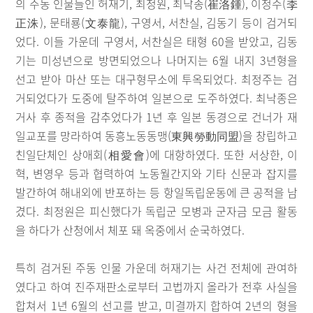
의 주동 인물들인 허재기, 최정원, 최낙종(崔洛鍾), 이정수(李
正洙), 문태룡(文泰龍), 구영서, 서찬실, 김동기 등이 검거되
었다. 이들 가운데 구영서, 서찬실은 태형 60을 받았고, 김동
기는 미성년으로 방면되었으나 나머지는 6월 내지 3년형을
선고 받아 마산 또는 대구형무소에 투옥되었다. 최정주는 검
거되었다가 도중에 탈주하여 일본으로 도주하였다. 최낙종은
거사 후 종적을 감추었다가 1년 후 일본 동경으로 건너가 재
일교포를 망라하여 동흥노동동맹(東興勞動同盟)을 창립하고
친일단체인 상애회(相愛會)에 대항하였다. 또한 서상한, 이
혁, 변영우 등과 협력하여 노동월간지와 기타 신문과 잡지를
발간하여 해내외에 반포하는 등 항일독립운동에 큰 공적을 남
겼다. 최정원은 피신했다가 독립군 모병과 군자금 모금 활동
을 하다가 산청에서 체포 돼 옥중에서 순국하였다.
특히 검거된 주동 인물 가운데 허재기는 사건 전체에 관여하
였다고 하여 진주재판소로부터 고법까지 올라가 전후 사실을
합쳐서 1년 6월의 선고를 받고, 미결까지 합하여 2년의 형을