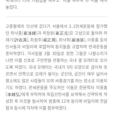
국내다리 터에 기념탑을 세우고 “비를 세우며”란 시를 새겨
놓았다.
고종황제의 인산에 갔다가 서울에서 3․1만세운동에 참가했
던 최낙종(崔洛鍾)과 최정원(崔正元)은 고성으로 돌아와 허
재기(許在其), 최정주(崔正周), 최낙희(崔洛僖), 이종홍 등의
인사들과 비밀리에 회합하여 동지들을 규합하며 만세운동을
준비하였다. 거사일을 3월 30일로 정한 그들은 나팔소리가
나면 이를 신호로 구만면을 관통하는 국내 옆 모래터로 모이
도록 하였다. 국내 모래터는 국내가 S자 모양으로 굽이쳐 흐
르면서 안쪽으로 모래가 쌓이는 곳인데, 공간이 매우 넓어서
평소에도 많은 사람들이 모여 씨름경기를 하는 장소로 이용되
기도 하였다. 만세운동을 주도하던 이들은 한문학자 이종홍
(李鍾弘)에게 부탁하여 독립선언서를 요약해서 간략하게 작
성한 후 이것을 필사하여 밤중에 12개 동리에 비밀리에 전달
함과 동시에 각처에 이를 첨부하였다.