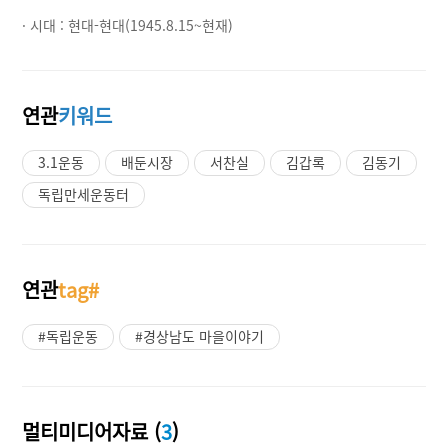
· 시대 :
현대-현대(1945.8.15~현재)
연관
키워드
3.1운동
배둔시장
서찬실
김갑록
김동기
독립만세운동터
연관
tag#
#독립운동
#경상남도 마을이야기
멀티미디어자료 (
3
)