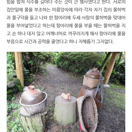
힘을 합쳐 식수를 길어다 주는 것이 큰 행사였다고 한다. 서로의
집안일에 물을 부조하는 미풍양속에 따라 각자 자기 집의 물허벅
과 물구덕을 들고 나와 한 항아리에 두세 사람의 물허벅을 맞대어
물을 부어넣었다고 하는데 항아리에 물을 부을 때는 물허벅을 지
고 손 하나 대지 않고 어깨너머로 꺼꾸러지게 해서 항아리에 물을
부음으로 시간과 공력을 줄였다고 하니 지혜롭기 그지없다.