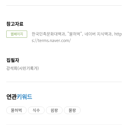
참고자료
한국민족문화대백과, "물허벅", 네이버 지식백과, http
웹페이지
s://terms.naver.com/
집필자
강석희(시민기록가)
연관
키워드
물허벅
식수
쉼팡
물팡