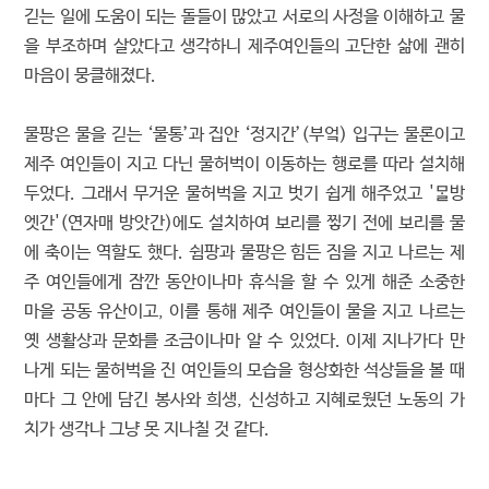
긷는 일에 도움이 되는 돌들이 많았고 서로의 사정을 이해하고 물
을 부조하며 살았다고 생각하니 제주여인들의 고단한 삶에 괜히
마음이 뭉클해졌다.
물팡은 물을 긷는 ‘물통’과 집안 ‘정지간’(부엌) 입구는 물론이고
제주 여인들이 지고 다닌 물허벅이 이동하는 행로를 따라 설치해
두었다. 그래서 무거운 물허벅을 지고 벗기 쉽게 해주었고 '방
엣간'(연자매 방앗간)에도 설치하여 보리를 찧기 전에 보리를 물
에 축이는 역할도 했다. 쉼팡과 물팡은 힘든 짐을 지고 나르는 제
주 여인들에게 잠깐 동안이나마 휴식을 할 수 있게 해준 소중한
마을 공동 유산이고, 이를 통해 제주 여인들이 물을 지고 나르는
옛 생활상과 문화를 조금이나마 알 수 있었다. 이제 지나가다 만
나게 되는 물허벅을 진 여인들의 모습을 형상화한 석상들을 볼 때
마다 그 안에 담긴 봉사와 희생, 신성하고 지혜로웠던 노동의 가
치가 생각나 그냥 못 지나칠 것 같다.