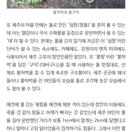
물허벅과 물구덕
또 제주의 마을 안에는 돌로 만든 ‘쉼팡(팡돌)’을 흔히 볼 수 있는
데 이는 땔감이나 곡식 수확물을 등짐으로 운반하면서 쉴 수 있는
‘대’라 할 수 있다. 현재는 물을 긷지 않기에 지금은 이 ‘쉼팡’이란
단어가 쉴 수 있는 숙소에도, 카페에도, 유원지의 벤치 따위에도
사용되어서 제주 고유의 방언인줄만 알았다. 또 ‘물팡’이란 ‘물허
벅’을 담은 ‘구덕’(대바구니)을 질 때 사용하는 돌 받침대로, 선
채로 물허벅을 질 수 있게 축조한 구조물이다. 제주 곳곳에 해녀
들이나 물허벅을 진 여인들의 모습을 돌로 조각해 놓은 모습에서
도 찾아 볼 수 있다.
예전에 물 긷는 체험을 예전에 해본 적이 있는데 잠깐의 이동에도
죽을 것 같이 힘들고 어깨가 빠지는 것 같았는데 제주 여인이 물
을 길어 운반했던 거리가 보통 1km에서 멀게는 2km에 달했다고
하니 얼마나 고된 일이었을지 짐작하기도 힘들다. 그래서 이런 물