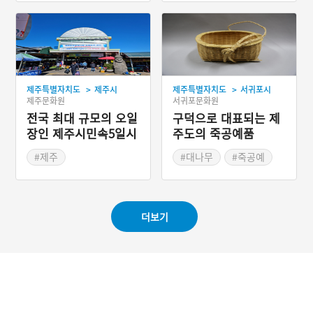
#혼인풍습
>
>
제주특별자치도
제주시
제주특별자치도
서귀포시
제주문화원
서귀포문화원
전국 최대 규모의 오일
구덕으로 대표되는 제
장인 제주시민속5일시
주도의 죽공예품
장
#제주
#대나무
#죽공예
#제주가볼만한곳
#제주도
#제주도 전통시장
#목공예의 역사
더보기