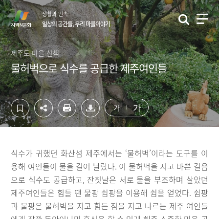
컨
하
생활과 민속
텐
단
일상의 공간들, 우리 마을이야기
츠
영
영
역
역
바
제주도 마을 산책
바
로
물허벅으로 식수를 공급한 제주여인들
로
가
가
기
기
가
가
식수가 귀했던 화산섬 제주에서는 ‘물허벅’이라는 도구를 이
용해 여인들이 물을 길어 날랐다. 이 물허벅을 지고 바쁜 걸음
으로 식수도 공급하고, 잔칫날은 서로 물을 부조하며 살았던
제주여인들은 힘들 땐 물팡 쉼팡을 이용해 쉼을 얻었다. 쉼팡
과 물팡은 물허벅을 지고 힘든 짐을 지고 나르는 제주 여인들