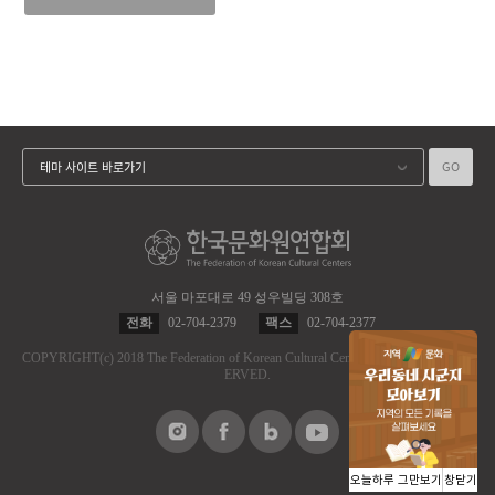
GO
테마 사이트 바로가기
서울 마포대로 49 성우빌딩 308호
전화
02-704-2379
팩스
02-704-2377
COPYRIGHT
(c)
2018 The Federation of Korean Cultural Centers.
ALL RIGHT RES
ERVED.
오늘하루 그만보기
창닫기