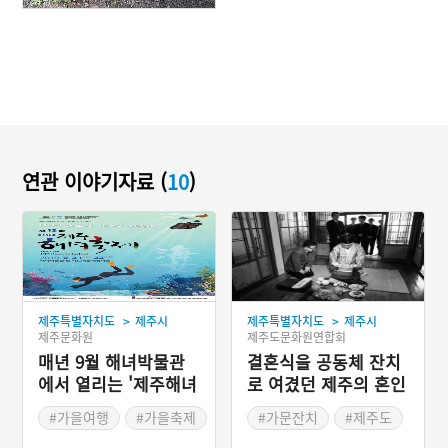
연관 이야기자료 (
10
)
>
>
제주특별자치도
제주시
제주특별자치도
제주시
제주문화원
제주도문화원연합회
매년 9월 해녀박물관
결혼식을 공동체 잔치
에서 열리는 '제주해녀
로 여겼던 제주의 혼인
축제'
풍습
#가을여행
#가을축제
#가문잔치
#제주도
#제주축제
#예장
#돗잡는날