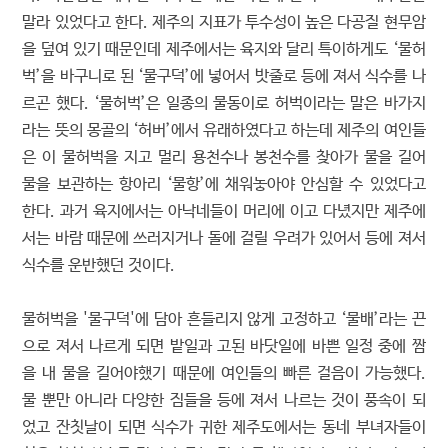
말라 있었다고 한다. 제주의 지표가 투수성이 높은 다공질 현무암
을 덮여 있기 때문인데 제주에서는 육지와 달리 특이하게도 ‘물허
벅’을 바구니로 된 ‘물구덕’에 넣어서 밧줄로 등에 져서 식수를 나
르곤 했다. ‘물허벅’은 일종의 물동이로 허벅이라는 말은 바가지
라는 뜻의 몽골의 ‘허버’에서 유래하였다고 하는데 제주의 여인들
은 이 물허벅을 지고 멀리 용천수나 봉천수를 찾아가 물을 길어
물을 보관하는 항아리 ‘물항’에 채워놓아야 안심할 수 있었다고
한다. 과거 육지에서는 아낙네들이 머리에 이고 다녔지만 제주에
서는 바람 때문에 쓰러지거나 돌에 걸릴 우려가 있어서 등에 져서
식수를 운반했던 것이다.
물허벅을 '물구덕'에 담아 흔들리지 않게 고정하고 ‘물배’라는 끈
으로 져서 나르게 되면 밭일과 고된 바닷일에 바쁜 일정 중에 짬
을 내 물을 길어야했기 때문에 여인들의 빠른 걸음이 가능했다.
물 뿐만 아니라 다양한 짐들을 등에 져서 나르는 것이 풍속이 되
었고 잔칫날이 되면 식수가 귀한 제주도에서는 동네 부녀자들이