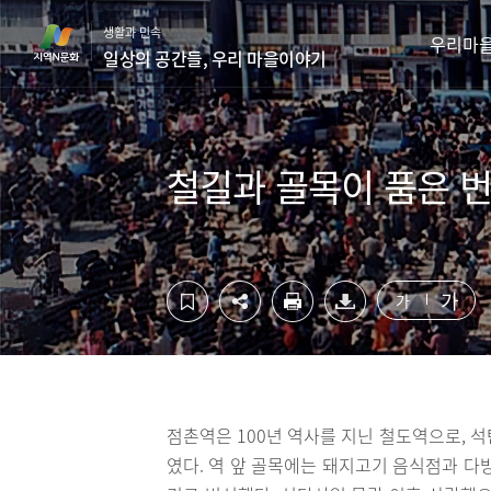
컨
하
생활과 민속
텐
단
우리마
일상의 공간들, 우리 마을이야기
츠
영
영
역
역
바
바
로
로
가
철길과 골목이 품은 번
가
기
기
가
가
점촌역은 100년 역사를 지닌 철도역으로, 
였다. 역 앞 골목에는 돼지고기 음식점과 다