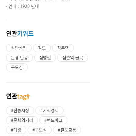
· 연대 :
1920 년대
연관
키워드
석탄산업
철도
점촌역
문경 탄광
점빵길
점촌역 골목
구도심
연관
tag#
#전통시장
#지역경제
#문화의거리
#랜드마크
#폐광
#구도심
#철도교통