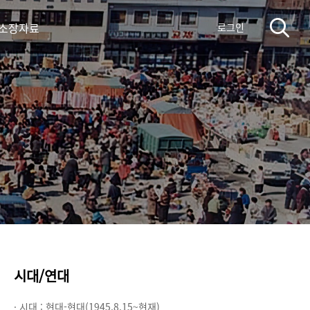
 소장자료
로그인
시대/연대
· 시대 :
현대-현대(1945.8.15~현재)