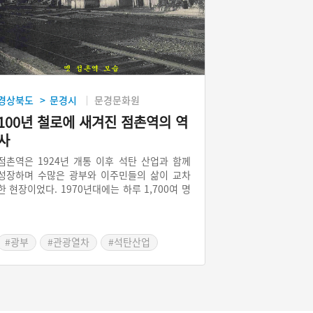
경상북도
문경시
문경문화원
>
100년 철로에 새겨진 점촌역의 역
사
점촌역은 1924년 개통 이후 석탄 산업과 함께
성장하며 수많은 광부와 이주민들의 삶이 교차
한 현장이었다. 1970년대에는 하루 1,700여 명
이 이용하고 석탄·시멘트 화물 수송으로 활기를
누렸으나, 1989년 석탄산업 합리화 이후 쇠락해
한적한 소도시 역으로 전락했다. 한때 검은 탄가
#광부
#관광열차
#석탄산업
루와 불빛으로 번성했던 역전 풍경은 사라졌지
#경북선
#점촌역
#석탄산업합리화
만, 현재는 무궁화호와 관광열차가 운행중이다