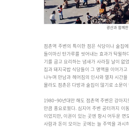
광산과 함께한
점촌역 주변의 특이한 점은 식당이나 술집에
들이마신 탄가루를 씻어내는 효과가 탁월하다
기를 굽고 요리하는 냄새가 사라질 날이 없었
집과 돼지국밥 식당들이 그 명맥을 이어가고 
나누며 만남과 헤어짐의 인사와 열차 시간을
몰라도 점촌은 다방과 술집이 많기로 소문이 
1980~90년대만 해도 점촌역 주변은 강아
만큼 풍요로웠다. 심지어 주변 공터까지 이동
이었지만, 이권이 있는 곳엔 항시 어두운 면
사람과 돈이 모이는 곳에는 늘 주먹을 과시