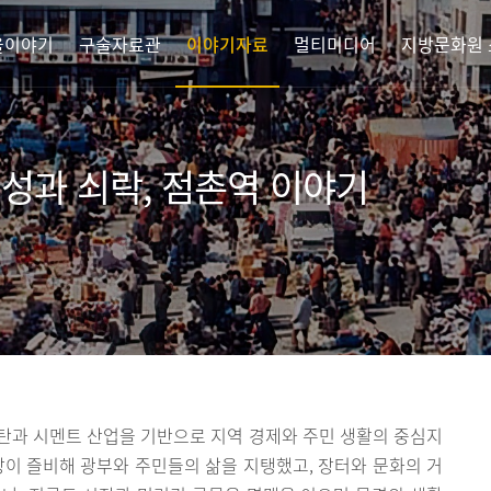
을이야기
구술자료관
이야기자료
멀티미디어
지방문화원
성과 쇠락, 점촌역 이야기
석탄과 시멘트 산업을 기반으로 지역 경제와 주민 생활의 중심지
방이 즐비해 광부와 주민들의 삶을 지탱했고, 장터와 문화의 거