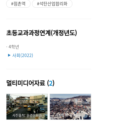
#점촌역
#석탄산업합리화
초등교과과정연계(개정년도)
· 4학년
사회(2022)
▶
멀티미디어자료 (
2
)
사진출처: 문경문화원
사진출처: 문경문화원