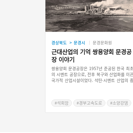
경상북도
문경시
문경문화원
>
근대산업의 기억 쌍용양회 문경공
장 이야기
쌍용양회 문경공장은 1957년 준공된 한국 최
의 시멘트 공장으로, 전후 복구와 산업화를 이
국가적 산업시설이었다. 석탄·시멘트 산업의 
심지로서 문경 근대화의 상징이었으나, 2018
가동이 중단되며 산업유산으로 남았다. 현재
도시재생과 문화예술 공간으로 재탄생을 준비
#석회암
#경부고속도로
#소양강댐
고 있다.
#산업유산
#수학여행코스
#시멘트공장
#쌍용양회문경공장