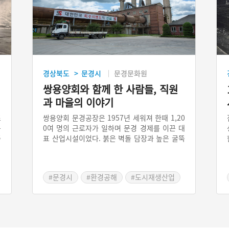
경상북도
문경시
문경문화원
>
쌍용양회와 함께 한 사람들, 직원
과 마을의 이야기
초
쌍용양회 문경공장은 1957년 세워져 한때 1,20
끈
0여 명의 근로자가 일하며 문경 경제를 이끈 대
중
표 산업시설이었다. 붉은 벽돌 담장과 높은 굴뚝
년
은 부와 번영을 상징했으나, 2000년대 들어 산
는
업 쇠퇴와 환경오염 논란 속에 2018년 가동을
하
멈추었다. 지금은 도시재생사업으로 새 활용을
#문경시
#환경공해
#도시재생산업
모색하며, 과거 노동자들의 기억과 지역 주민들
#쌍용양회문경공장
의 희로애락이 뒤섞인 삶의 현장으로 회고되고
있다.