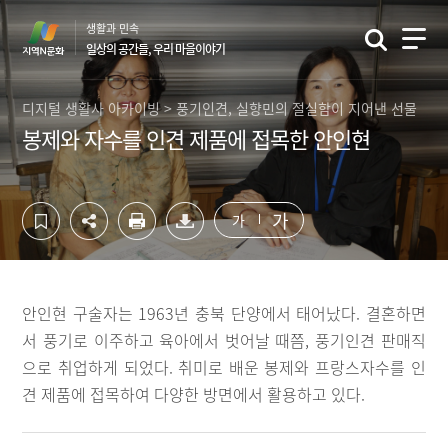
컨
하
생활과 민속
텐
단
일상의 공간들, 우리 마을이야기
츠
영
영
역
역
바
디지털 생활사 아카이빙 > 풍기인견, 실향민의 절실함이 지어낸 선물
바
로
봉제와 자수를 인견 제품에 접목한 안인현
로
가
가
기
기
가
가
안인현 구술자는 1963년 충북 단양에서 태어났다. 결혼하면
서 풍기로 이주하고 육아에서 벗어날 때쯤, 풍기인견 판매직
으로 취업하게 되었다. 취미로 배운 봉제와 프랑스자수를 인
견 제품에 접목하여 다양한 방면에서 활용하고 있다.