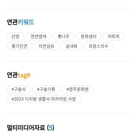
연관
키워드
단양
천연염색
뽕나무
문화센터
아토피
풍기인견
자연섬유
실내복
프랑스자수
연관
tag#
#구술사
#구술기록
#영주문화원
#2023 디지털 생활사 아카이빙 사업
멀티미디어자료 (
5
)