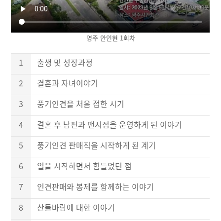
영주 안인현 1회차
1
출생 및 성장과정
2
결혼과 자녀이야기
3
풍기인견을 처음 접한 시기
4
결혼 후 남편과 팬시점을 운영하게 된 이야기
5
풍기인견 판매직을 시작하게 된 계기
6
일을 시작하면서 힘들었던 점
7
인견판매와 봉제를 함께하는 이야기
8
산들바람에 대한 이야기