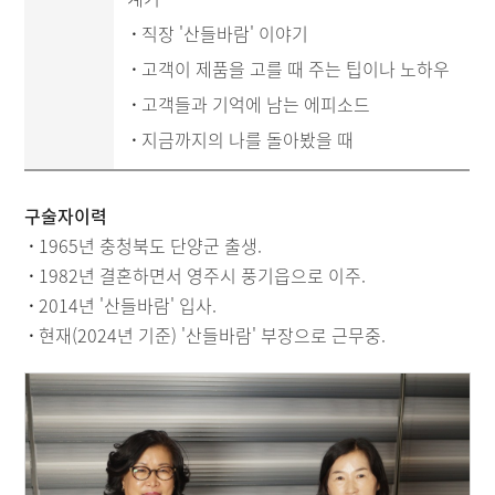
·
직장 '산들바람' 이야기
·
고객이 제품을 고를 때 주는 팁이나 노하우
·
고객들과 기억에 남는 에피소드
·
지금까지의 나를 돌아봤을 때
구술자이력
·
1965년 충청북도 단양군 출생.
·
1982년 결혼하면서 영주시 풍기읍으로 이주.
·
2014년 '산들바람' 입사.
·
현재(2024년 기준) '산들바람' 부장으로 근무중.