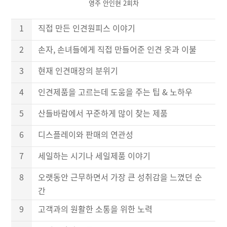
영주 안인현 2회차
1
직접 만든 인견원피스 이야기
2
손자, 손녀들에게 직접 만들어준 인견 옷과 이불
3
현재 인견매장의 분위기
4
인견제품을 고르는데 도움을 주는 팁 & 노하우
5
산들바람에서 꾸준하게 많이 찾는 제품
6
디스플레이와 판매의 연관성
7
세일하는 시기나 세일제품 이야기
8
오랫동안 근무하면서 가장 큰 성취감을 느꼈던 순
간
9
고객과의 원활한 소통을 위한 노력