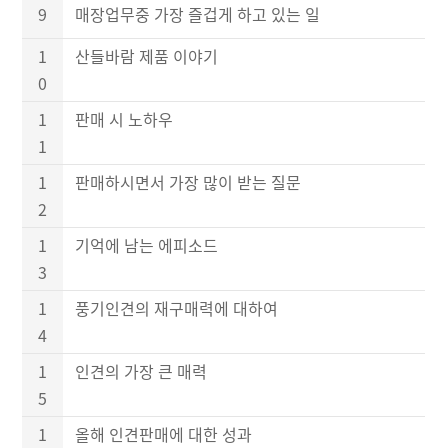
9
매장업무중 가장 즐겁게 하고 있는 일
1
산들바람 제품 이야기
0
1
판매 시 노하우
1
1
판매하시면서 가장 많이 받는 질문
2
1
기억에 남는 에피소드
3
1
풍기인견의 재구매력에 대하여
4
1
인견의 가장 큰 매력
5
1
올해 인견판매에 대한 성과