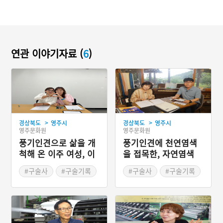
연관 이야기자료 (
6
)
>
>
경상북도
영주시
경상북도
영주시
영주문화원
영주문화원
풍기인견으로 삶을 개
풍기인견에 천연염색
척해 온 이주 여성, 이
을 접목한, 자연염색
진주
전문가 황미애
#구술사
#구술기록
#구술사
#구술기록
#영주문화원
#영주문화원
#2023 디지털 생활사 아
#2023 디지털 생활사 아
카이빙 사업
카이빙 사업