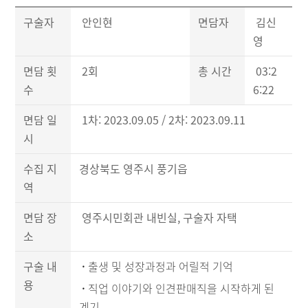
구술자
안인현
면담자
김신
영
면담 횟
2회
총 시간
03:2
수
6:22
면담 일
1차: 2023.09.05 / 2차: 2023.09.11
시
수집 지
경상북도 영주시 풍기읍
역
면담 장
영주시민회관 내빈실, 구술자 자택
소
구술 내
·
출생 및 성장과정과 어릴적 기억
용
·
직업 이야기와 인견판매직을 시작하게 된
계기