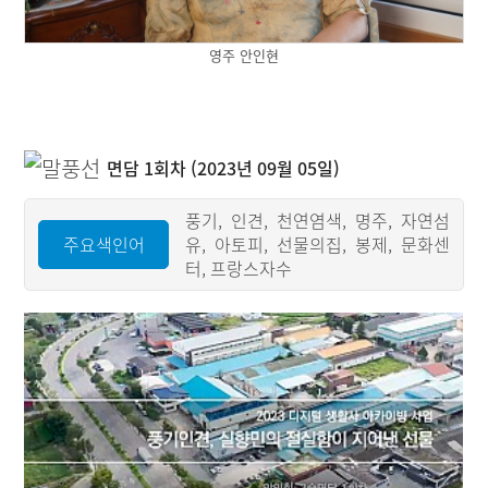
영주 안인현
면담 1회차 (2023년 09월 05일)
풍기, 인견, 천연염색, 명주, 자연섬
주요색인어
유, 아토피, 선물의집, 봉제, 문화센
터, 프랑스자수