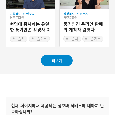
>
>
경상북도
영주시
경상북도
영주시
영주문화원
영주문화원
현업에 종사하는 유일
풍기인견 온라인 판매
한 풍기인견 정경사 이
의 개척자 김명자
기형
#구술사
#구술기록
#구술사
#구술기록
#영주문화원
#영주문화원
#2023 디지털 생활사 아
#2023 디지털 생활사 아
카이빙 사업
카이빙 사업
더보기
현재 페이지에서 제공되는 정보와 서비스에 대하여 만
족하십니까?