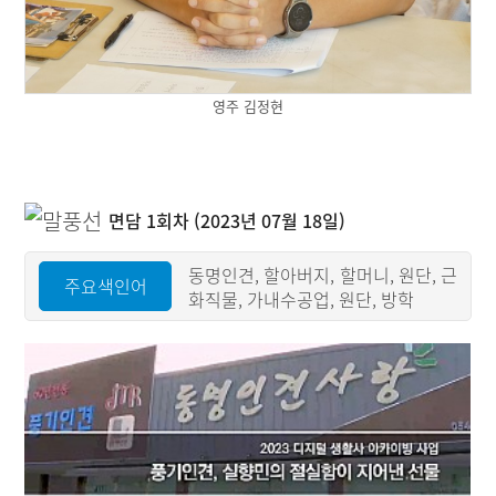
영주 김정현
면담 1회차 (2023년 07월 18일)
동명인견, 할아버지, 할머니, 원단, 근
주요색인어
화직물, 가내수공업, 원단, 방학