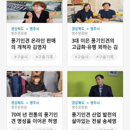
>
>
경상북도
영주시
경상북도
영주시
영주문화원
영주문화원
풍기인견 온라인 판매
3대 이은 풍기인견의
의 개척자 김명자
고급화·유행 꾀하는 김
정현
#구술사
#구술기록
#구술사
#구술기록
#영주문화원
#영주문화원
#2023 디지털 생활사 아
#2023 디지털 생활사 아
카이빙 사업
카이빙 사업
>
>
경상북도
영주시
경상북도
영주시
영주문화원
영주문화원
70여 년 전통의 풍기인
풍기인견 산업 발전의
견 명성을 이어온 허영
살아있는 전설 송세영
란