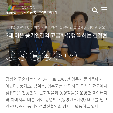
컨
하
생활과 민속
텐
단
일상의 공간들, 우리 마을이야기
츠
영
영
역
역
바
디지털 생활사 아카이빙 > 풍기인견, 실향민의 절실함이 지어낸 선물
바
로
3대 이은 풍기인견의 고급화·유행 꾀하는 김정현
로
가
가
기
기
가
가
김정현 구술자는 인견 3세대로 1983년 영주시 풍기읍에서 태
어났다. 풍기초, 금계중, 영주고를 졸업하고 영남대학교에서
섬유학을 전공했다. 근화직물과 동명직물을 운영한 할아버지
와 아버지의 대를 이어 동명인견(동명인견사랑) 대표를 맡고
있으며, 현재 풍기인견발전협의회 감사로 활동하고 있다.