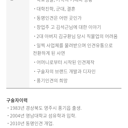
·
대학진학, 군대, 결혼
·
동명인견은 어떤 곳인가
·
창업주 고 김석근님에 대한 이야기
·
2대 아버지 김규환님 당시 직물업의 어려움
·
일찍 사업체를 물려받으며 인견유통으로
전환하게 된 사연
·
어머니로부터 시작된 인견제작
·
구술자의 브랜드 개발과 디자인
·
풍기인견의 희망
구술자이력
·
1983년 경상북도 영주시 풍기읍 출생.
·
2004년 영남대학교 섬유학과 입학.
·
2010년 동명인견 개업.