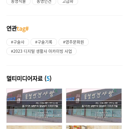
동명직물
동명인견
고급화
연관
tag#
#구술사
#구술기록
#영주문화원
#2023 디지털 생활사 아카이빙 사업
멀티미디어자료 (
5
)