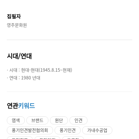
집필자
영주문화원
시대/연대
· 시대 :
현대-현대(1945.8.15~현재)
· 연대 :
1980 년대
연관
키워드
염색
브랜드
원단
인견
풍기인견발전협의회
풍기인견
가내수공업