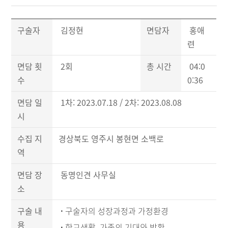
구술자
김정현
면담자
홍애
련
면담 횟
2회
총 시간
04:0
수
0:36
면담 일
1차: 2023.07.18 / 2차: 2023.08.08
시
수집 지
경상북도 영주시 봉현면 소백로
역
면담 장
동명인견 사무실
소
구술 내
·
구술자의 성장과정과 가정환경
용
·
학교생활, 가족의 기대와 방황