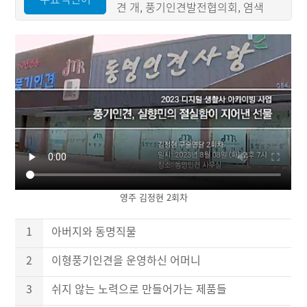
견 개, 풍기인견발전협의회, 염색
영주 김정현 2회차
1
아버지와 동명직물
2
이형풍기인견을 운영하신 어머니
3
쉬지 않는 노력으로 만들어가는 제품들