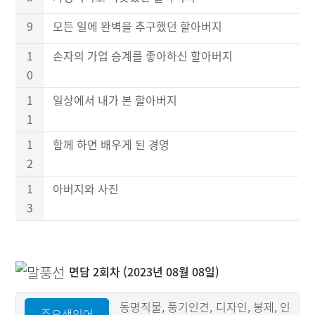
9
모든 일에 완벽을 추구했던 할아버지
1
손자의 가업 승계를 좋아하신 할아버지
0
1
일상에서 내가 본 할아버지
1
1
함께 하면 배우게 된 경영
2
1
아버지와 사진
3
면담 2회차 (2023년 08월 08일)
동명직물, 풍기인견, 디자인, 봉제, 인
주요색인어