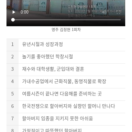
영주 김정현 1회차
1
유년시절과 성장과정
2
놀기를 좋아했던 학창시절
3
재수와 대학생활, 군입대와 결혼
4
가내수공업에서 근화직물, 동명직물로 확장
5
여름시즌이 끝나면 다음해를 준비하는 곳
6
한국전쟁으로 할아버지와 실향민 할머니 만나다
7
할아버지 임종을 지키지 못한 아쉬움
8
가정적이고 따뜻했던 할아버지