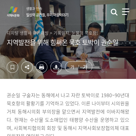
컨
하
생활과 민속
텐
단
일상의 공간들, 우리 마을이야기
츠
영
영
역
역
바
디지털 생활사 아카이빙 > 기록일지, 눈물의 묵호항!
바
로
지역발전을 위해 힘써온 묵호 토박이 권순일
로
가
가
기
기
가
가
권순일 구술자는 동해에서 나고 자란 토박이로 1980~90년대
묵호항의 활황기를 기억하고 있었다. 이른 나이부터 시의원을
거쳐 동해시의회 부의장을 맡으면서 지역발전에 이바지해왔
다. 현재는 수산물 도소매업인 태평양 수산을 운영하고 있으
며, 사회복지협의회 회장 및 동해시 지역사회보장협의체 대표