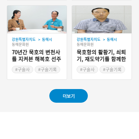
>
>
강원특별자치도
동해시
강원특별자치도
동해시
동해문화원
동해문화원
70년간 묵호의 변천사
묵호항의 활황기, 쇠퇴
를 지켜본 해복호 선주
기, 재도약기를 함께한
김명수
이우열
#구술사
#구술기록
#구술사
#구술기록
#동해문화원
#동해문화원
#2023 디지털 생활사 아
#2023 디지털 생활사 아
카이빙 사업
카이빙 사업
더보기