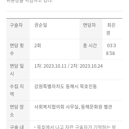
위원장을 역임하고 있다.
구술자
권순일
면담자
최은
경
면담 횟
2회
총 시간
03:3
수
8:58
면담 일
1차: 2023.10.11 / 2차: 2023.10.24
시
수집 지
강원특별자치도 동해시 묵호진동
역
면담 장
사회복지협의회 사무실, 동해문화원 별관
소
구술 내
·
묵호에서 나고 자란 구술자가 기억하는 부