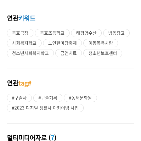
연관
키워드
묵호극장
묵호초등학교
태평양수산
냉동창고
사회복지학교
노인한마당축제
이동목욕차량
청소년사회복지학교
금연치료
청소년보호센터
연관
tag#
#구술사
#구술기록
#동해문화원
#2023 디지털 생활사 아카이빙 사업
멀티미디어자료 (
7
)