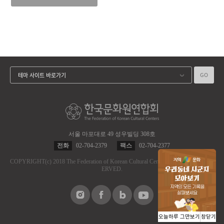
GO
테마 사이트 바로가기
서울 마포대로 49 성우빌딩 308호
전화
02-704-2379
팩스
02-704-2377
COPYRIGHT
(c)
2018 The Federation of Korean Cultural Centers.
ALL RIGHT RES
ERVED.
오늘하루 그만보기
창닫기