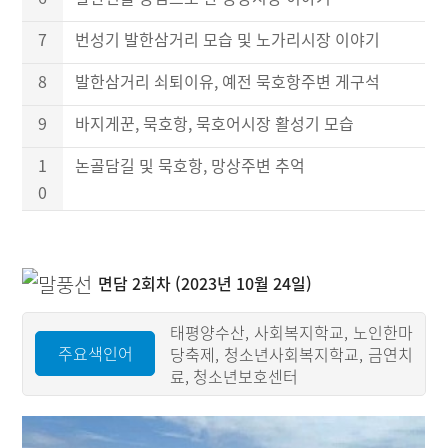
7
번성기 발한삼거리 모습 및 노가리시장 이야기
8
발한삼거리 쇠퇴이유, 예전 묵호항주변 게구석
9
바지게꾼, 묵호항, 묵호어시장 활성기 모습
1
논골담길 및 묵호항, 망상주변 추억
0
면담 2회차 (2023년 10월 24일)
태평양수산, 사회복지학교, 노인한마
주요색인어
당축제, 청소년사회복지학교, 금연치
료, 청소년보호센터