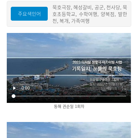
묵호극장, 혜성갈비, 공군, 천사당, 묵
주요색인어
호초등학교, 수학여행, 양복점, 발한
천, 복개, 가족여행
동해 권순일 1회차