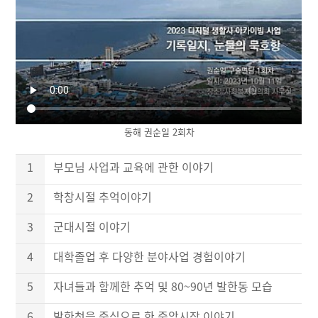
동해 권순일 2회차
1
부모님 사업과 교육에 관한 이야기
2
학창시절 추억이야기
3
군대시절 이야기
4
대학졸업 후 다양한 분야사업 경험이야기
5
자녀들과 함께한 추억 및 80~90년 발한동 모습
6
발한천을 중심으로 한 중앙시장 이야기