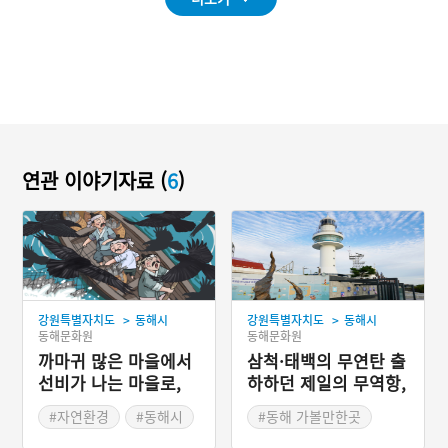
연관 이야기자료 (
6
)
>
>
강원특별자치도
동해시
강원특별자치도
동해시
동해문화원
동해문화원
까마귀 많은 마을에서
삼척·태백의 무연탄 출
선비가 나는 마을로,
하하던 제일의 무역항,
동해 묵호동
동해 묵호항
#자연환경
#동해시
#동해 가볼만한곳
#강원도 지명유래