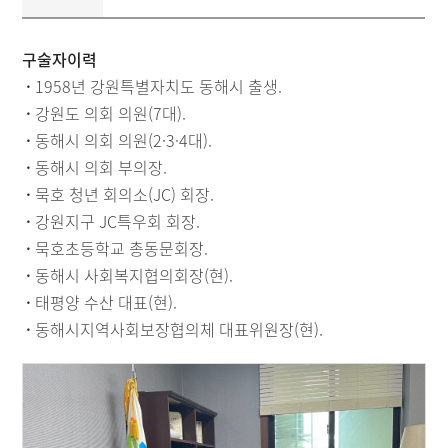
구술자이력
·
1958년 강원특별자치도 동해시 출생.
·
강원도 의회 의원(7대).
·
동해시 의회 의원(2·3·4대).
·
동해시 의회 부의장.
·
묵호 청년 회의소(JC) 회장.
·
강원지구 JC특우회 회장.
·
묵호초등학교 총동문회장.
·
동해시 사회복지협의회장(현).
·
태평양 수산 대표(현).
·
동해시지역사회보장협의체 대표위원장(현).