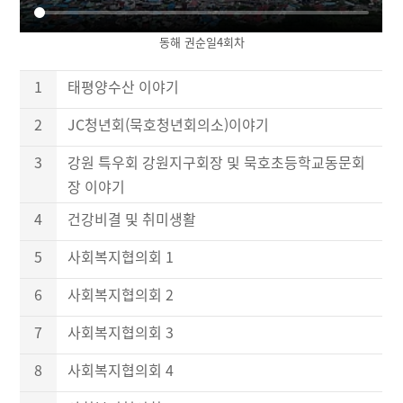
동해 권순일4회차
1
태평양수산 이야기
2
JC청년회(묵호청년회의소)이야기
3
강원 특우회 강원지구회장 및 묵호초등학교동문회
장 이야기
4
건강비결 및 취미생활
5
사회복지협의회 1
6
사회복지협의회 2
7
사회복지협의회 3
8
사회복지협의회 4