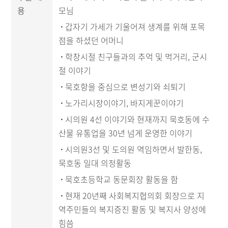
용
모님
·
갑자기 가세가 기울어져 생계를 위해 포목
점을 하셨던 어머니
·
학창시절 친구들과의 추억 및 먹거리, 군시
절 이야기
·
묵호항을 중심으로 변성기와 쇠퇴기
·
노가리시장이야기, 바지게꾼이야기
·
시의원 4선 이야기와 현재까지 묵호동에 수
산물 유통업을 30년 넘게 운영한 이야기
·
시의원3선 및 도의원 역임하면서 발한동,
묵호동 일대 의정활동
·
묵호초등학교 동문회장 활동을 함
·
현재 20년째 사회복지협의회 회장으로 지
역주민들의 복지증진 활동 및 복지사 양성에
힘씀