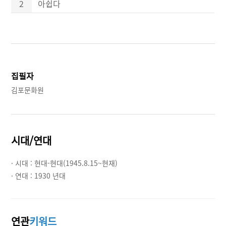
2
아쉽다
집필자
김포문화원
시대/연대
· 시대 :
현대-현대(1945.8.15~현재)
· 연대 :
1930 년대
연관
키워드