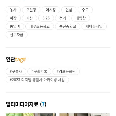
농사
오일장
어시장
인삼
수도
이장
피란
6.25
전기
대명항
통일벼
대곶초등학교
통진중학교
새마을사업
선도자금
연관
tag#
#구술사
#구술기록
#김포문화원
#2023 디지털 생활사 아카이빙 사업
멀티미디어자료 (
7
)