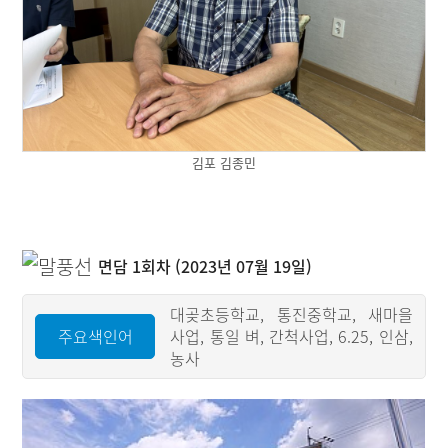
김포 김종민
면담 1회차 (2023년 07월 19일)
대곶초등학교, 통진중학교, 새마을
주요색인어
사업, 통일 벼, 간척사업, 6.25, 인삼,
농사