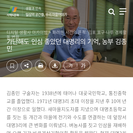
컨
하
생활과 민속
텐
단
일상의 공간들, 우리 마을이야기
츠
영
영
역
역
바
디지털 생활사 아카이빙 > 화려한 시간의 흔적: 김포 포구·나루 경제활
동 변화
바
로
가난해도 인심 좋았던 대명리의 기억, 농부 김종
로
가
민
가
기
기
가
가
김종민 구술자는 1938년에 태어나 대곶국민학교, 통진중학
교를 졸업했다. 1971년 대명3리 초대 이장을 지낸 후 10여 년
간 이장으로 일했다. 새마을지도자를 지냈으며 대명초등학교
를 짓는 등 개간과 마을에 전기와 수도를 연결하는 데 앞장서
대명3리에 큰 변화를 이뤄냈다. 벼농사를 짓고 인삼을 재배하