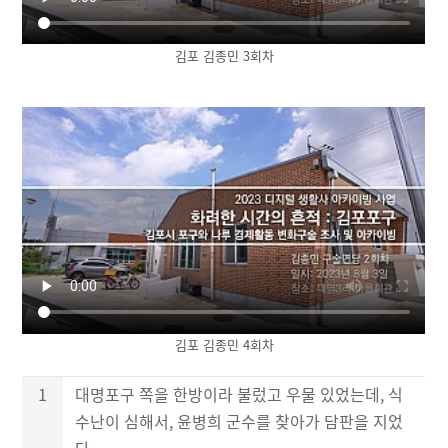
김포 김종민 3회차
김포 김종민 4회차
1
대명포구 쪽을 한방이라 불렀고 우물 있었는데, 식
수난이 심해서, 윤병희 군수를 찾아가 담판을 지었
다