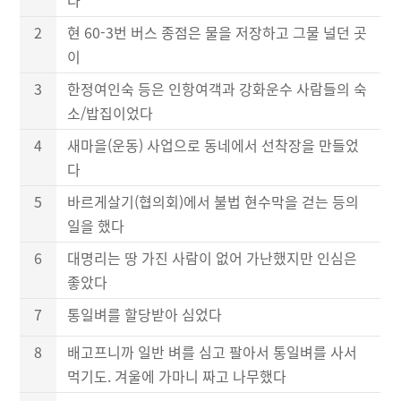
2
현 60-3번 버스 종점은 물을 저장하고 그물 널던 곳
이
3
한정여인숙 등은 인항여객과 강화운수 사람들의 숙
소/밥집이었다
4
새마을(운동) 사업으로 동네에서 선착장을 만들었
다
5
바르게살기(협의회)에서 불법 현수막을 걷는 등의
일을 했다
6
대명리는 땅 가진 사람이 없어 가난했지만 인심은
좋았다
7
통일벼를 할당받아 심었다
8
배고프니까 일반 벼를 심고 팔아서 통일벼를 사서
먹기도. 겨울에 가마니 짜고 나무했다