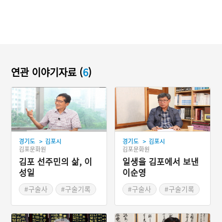
연관 이야기자료 (
6
)
>
>
경기도
김포시
경기도
김포시
김포문화원
김포문화원
김포 선주민의 삶, 이
일생을 김포에서 보낸
성일
이순영
#구술사
#구술기록
#구술사
#구술기록
#김포문화원
#김포문화원
#2022 디지털 생활사 아
#2022 디지털 생활사 아