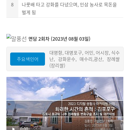
8
나룻배 타고 강화를 다녔으며, 인삼 농사로 목돈을
벌게 됨
면담 2회차 (2023년 08월 03일)
대명항, 대명포구, 어민, 어시장, 식수
주요색인어
난, 강화운수, 매수리,광산, 장례쌀
(장리쌀)