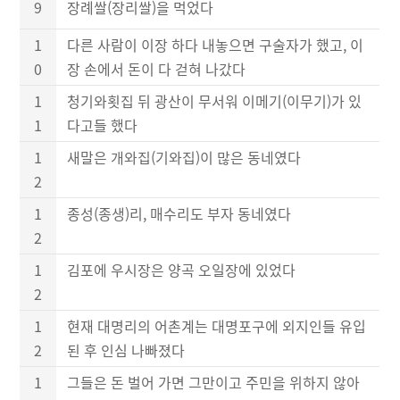
9
장례쌀(장리쌀)을 먹었다
1
다른 사람이 이장 하다 내놓으면 구술자가 했고, 이
0
장 손에서 돈이 다 걷혀 나갔다
1
청기와횟집 뒤 광산이 무서워 이메기(이무기)가 있
1
다고들 했다
1
새말은 개와집(기와집)이 많은 동네였다
2
1
종성(종생)리, 매수리도 부자 동네였다
2
1
김포에 우시장은 양곡 오일장에 있었다
2
1
현재 대명리의 어촌계는 대명포구에 외지인들 유입
2
된 후 인심 나빠졌다
1
그들은 돈 벌어 가면 그만이고 주민을 위하지 않아