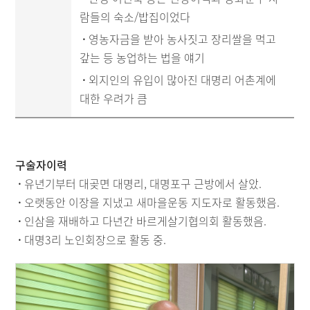
람들의 숙소/밥집이었다
·
영농자금을 받아 농사짓고 장리쌀을 먹고
갚는 등 농업하는 법을 얘기
·
외지인의 유입이 많아진 대명리 어촌계에
대한 우려가 큼
구술자이력
·
유년기부터 대곶면 대명리, 대명포구 근방에서 살았.
·
오랫동안 이장을 지냈고 새마을운동 지도자로 활동했음.
·
인삼을 재배하고 다년간 바르게살기협의회 활동했음.
·
대명3리 노인회장으로 활동 중.