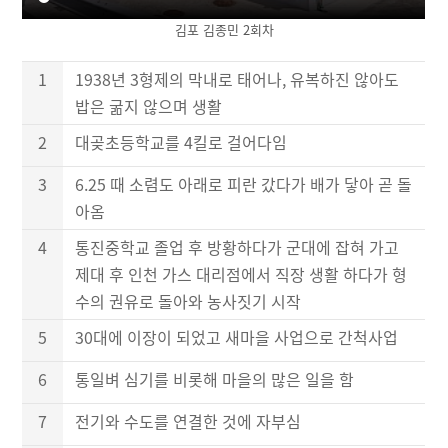
김포 김종민 2회차
1
1938년 3형제의 막내로 태어나, 유복하진 않아도
밥은 굶지 않으며 생활
2
대곶초등학교를 4킬로 걸어다임
3
6.25 때 소렴도 아래로 피란 갔다가 배가 닿아 곧 돌
아옴
4
통진중학교 졸업 후 방황하다가 군대에 잡혀 가고
제대 후 인천 가스 대리점에서 직장 생활 하다가 형
수의 권유로 돌아와 농사짓기 시작
5
30대에 이장이 되었고 새마을 사업으로 간척사업
6
통일벼 심기를 비롯해 마을의 많은 일을 함
7
전기와 수도를 연결한 것에 자부심