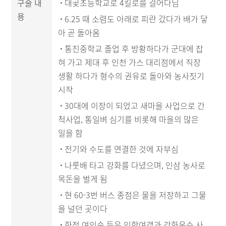
구술 내
·
대곶초등학교로 4킬로를 걸어다님
용
·
6.25 때 소렴도 아래로 피란 갔다가 배가 닿
아 곧 돌아옴
·
통진중학교 졸업 후 방황하다가 군대에 잡
혀 가고 제대 후 인천 가스 대리점에서 직장
생활 하다가 형수의 권유로 돌아와 농사짓기
시작
·
30대에 이장이 되었고 새마을 사업으로 간
척사업, 통일벼 심기를 비롯해 마을의 많은
일을 함
·
전기와 수도를 연결한 것에 자부심
·
나룻배 타고 강화를 다녔으며, 인삼 농사로
목돈을 벌게 됨
·
현 60-3번 버스 종점은 물을 저장하고 그물
을 널던 곳이다
·
한정 여인숙 등은 인항여객과 강화운수 사