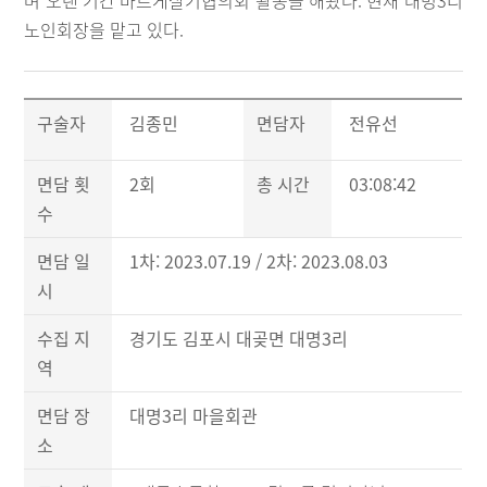
며 오랜 기간 바르게살기협의회 활동을 해왔다. 현재 대명3리
노인회장을 맡고 있다.
구술자
김종민
면담자
전유선
면담 횟
2회
총 시간
03:08:42
수
면담 일
1차: 2023.07.19 / 2차: 2023.08.03
시
수집 지
경기도 김포시 대곶면 대명3리
역
면담 장
대명3리 마을회관
소