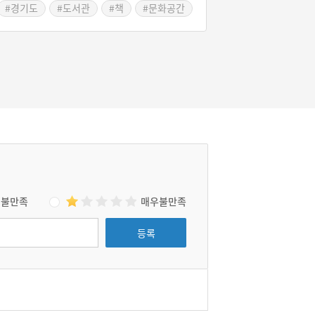
#경기도
#도서관
#책
#문화공간
과 재미있는 시간을 보낼 수 있는 그런 도서관.
안성시에서 운영하는 보개 도서관은 규모는 작
지만 이색적인 분위기로 주말이면 가족 단위로
많이들 방문하는 곳이다.
불만족
매우불만족
등록