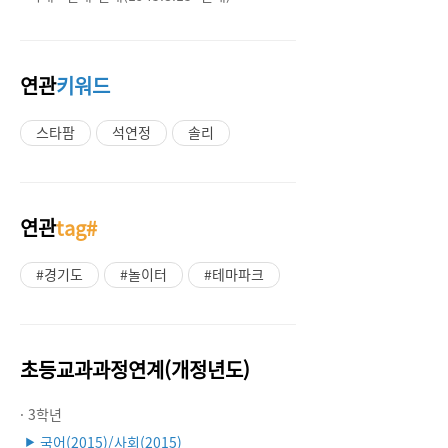
연관
키워드
스타팜
석연정
솔리
연관
tag#
#경기도
#놀이터
#테마파크
초등교과과정연계(개정년도)
· 3학년
국어(2015)/사회(2015)
▶