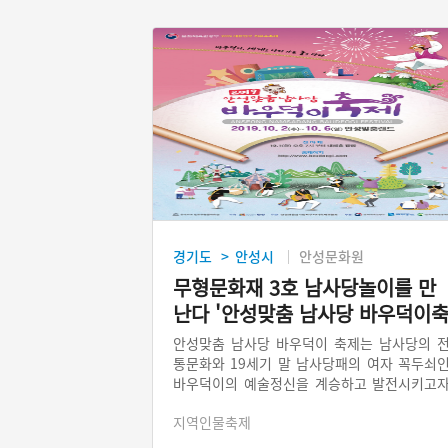
경기도
안성시
안성문화원
>
무형문화재 3호 남사당놀이를 만
난다 '안성맞춤 남사당 바우덕이
제'
안성맞춤 남사당 바우덕이 축제는 남사당의 
통문화와 19세기 말 남사당패의 여자 꼭두쇠
바우덕이의 예술정신을 계승하고 발전시키고
2001년부터 시작되었다. 안성은 남사당의 발
지역인물축제
지이자 총본산이다. 남사당패의 여섯가지 놀
는 중요무형문화재 3호로 지정되어 있다. 축