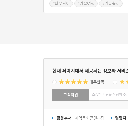
#바우덕이
#가을여행
#가을축제
에서는 남사당공연을 비롯한 창작극, 인형극, 
현악단, 해외 민속극까지 다양한 공연을 만날 
있다.
현재 페이지에서 제공되는 정보와 서비
매우만족
고객의견
담당부서
: 지역문화콘텐츠팀
담당자