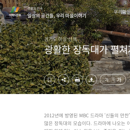
컨
하
생활과 민속
텐
단
우리마
일상의 공간들, 우리 마을이야기
츠
영
영
역
역
바
바
로
경기도 마을 산책
로
가
광활한 장독대가 펼쳐
가
기
기
가
가
2012년에 방영된 MBC 드라마 ‘신들의 만
많은 장독대의 모습이다. 드라마에 나오는 