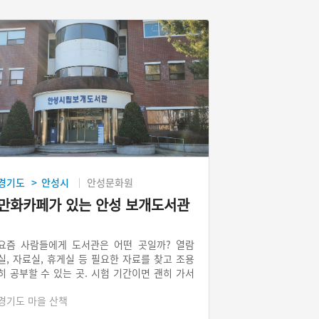
경기도
안성시
안성문화원
>
만화카페가 있는 안성 보개도서관
요즘 사람들에게 도서관은 어떤 곳일까? 열람
실, 자료실, 휴게실 등 필요한 자료를 찾고 조용
히 공부할 수 있는 곳. 시험 기간이면 괜히 가서
앉아 있어야 할 것 같은 장소? 그런데 이런 고정
경기도 마을 산책
관념을 깬 조금은 색다른 도서관이 있다. 어른들
은 옛 추억을 떠올릴 수 있고 아이들은 부모님들