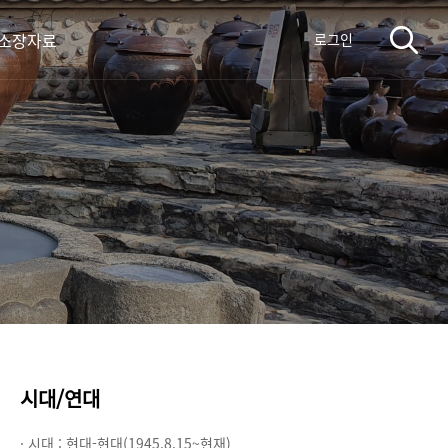
 소장자료
로그인
시대/연대
· 시대 :
현대-현대(1945.8.15~현재)