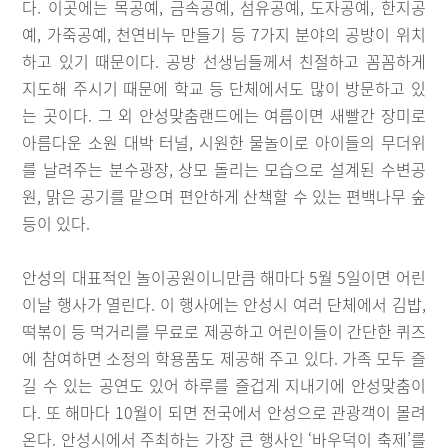
다. 이곳에는 목공예, 금속공예, 섬유공예, 도자공예, 한지공
예, 가죽공예, 천연비누 만들기 등 7가지 분야의 공방이 위치
하고 있기 때문이다. 공방 선생님들께서 친절하고 꼼꼼하게
지도해 주시기 때문에 학교 등 단체에서도 많이 방문하고 있
는 곳이다. 그 외 안성맞춤랜드에는 여름이면 새빨간 장미로
아름다운 소원 대박 터널, 시원한 물놀이로 아이들의 무더위
를 날려주는 분수광장, 상모 돌리는 모습으로 설계된 수변공
원, 맑은 공기를 맡으며 편안하게 산책할 수 있는 편백나무 숲
등이 있다.
안성의 대표적인 놀이공원이니만큼 해마다 5월 5일이면 어린
이날 행사가 열린다. 이 행사에는 안성시 여러 단체에서 김밥,
떡볶이 등 먹거리를 무료로 제공하고 어린이들이 간단한 퀴즈
에 참여하면 소정의 학용품도 제공해 주고 있다. 가족 모두 즐
길 수 있는 공연도 있어 하루를 즐겁게 지내기에 안성맞춤이
다. 또 해마다 10월이 되면 전국에서 안성으로 관광객이 몰려
온다. 안성시에서 주최하는 가장 큰 행사인 ‘바우덕이 축제’를