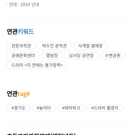
· 연대 :
2010 년대
연관
키워드
천문과학관
박두진 문학관
사계절 썰매장
공예문화센터
캠핑장
남사당 공연장
수변공원
드라마 <이 연애는 불가항력>
연관
tag#
#경기도
#놀이터
#테마파크
#드라마 촬영지