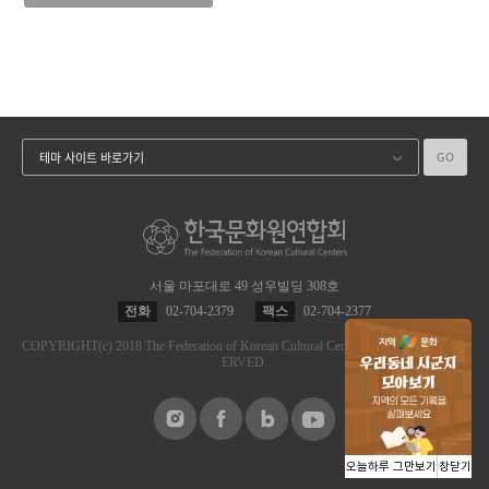
GO
테마 사이트 바로가기
서울 마포대로 49 성우빌딩 308호
전화
02-704-2379
팩스
02-704-2377
COPYRIGHT
(c)
2018 The Federation of Korean Cultural Centers.
ALL RIGHT RES
ERVED.
오늘하루 그만보기
창닫기