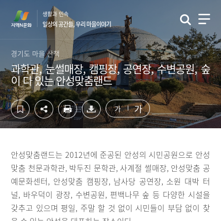
컨
하
생활과 민속
텐
단
일상의 공간들, 우리 마을이야기
츠
영
영
역
역
바
경기도 마을 산책
바
로
과학관, 눈썰매장, 캠핑장, 공연장, 수변공원, 숲
로
가
이 다 있는 안성맞춤랜드
가
기
기
가
가
안성맞춤랜드는 2012년에 준공된 안성의 시민공원으로 안성
맞춤 천문과학관, 박두진 문학관, 사계절 썰매장, 안성맞춤 공
예문화센터, 안성맞춤 캠핑장, 남사당 공연장, 소원 대박 터
널, 바우덕이 광장, 수변공원, 편백나무 숲 등 다양한 시설을
갖추고 있으며 평일, 주말 할 것 없이 시민들이 부담 없이 찾