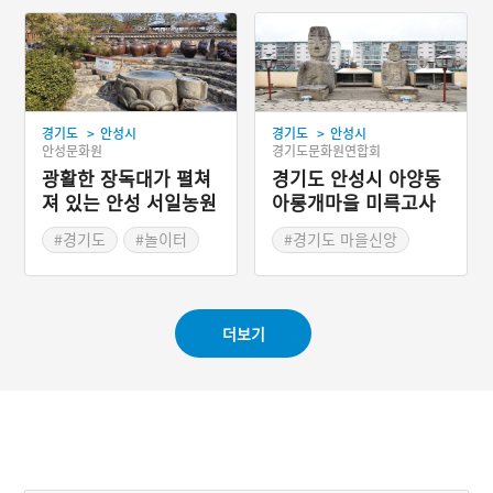
>
>
경기도
안성시
경기도
안성시
안성문화원
경기도문화원연합회
광활한 장독대가 펼쳐
경기도 안성시 아양동
져 있는 안성 서일농원
아롱개마을 미륵고사
#경기도
#놀이터
#경기도 마을신앙
#테마파크
#미륵제
#안성 마을신앙
더보기