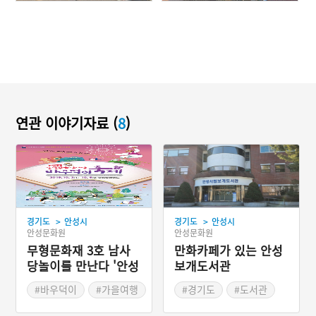
연관 이야기자료 (
8
)
>
>
경기도
안성시
경기도
안성시
안성문화원
안성문화원
무형문화재 3호 남사
만화카페가 있는 안성
당놀이를 만난다 '안성
보개도서관
맞춤 남사당 바우덕이
#바우덕이
#가을여행
#경기도
#도서관
축제'
#가을축제
#책
#문화공간