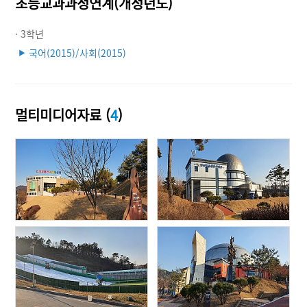
초등교과과정연계(개정년도)
· 3학년
국어(2015)/사회(2015)
▶
멀티미디어자료 (
4
)