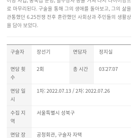
어닝 사업, 중국집 운영, 열무장사 등을 거쳐 다시 타이어방으
로 마무리된다. 구술을 통해 그의 생애를 돌아보고, 그의 삶을
관통했던 6.25전쟁 전후 혼란했던 사회상과 주민들의 생활상
을 담아 보았다.
구술자
장선기
면담자
정지실
면담 횟
2회
총 시간
03:27:07
수
면담 일
1차: 2022.07.13 / 2차: 2022.07.26
시
수집 지
서울특별시 성북구
역
면담 장
공청회관, 구술자 자택