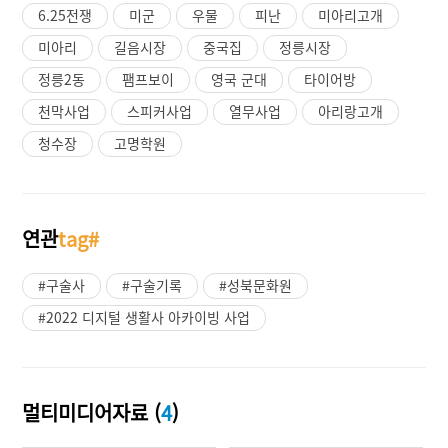
6.25전쟁
미군
우물
피난
미아리고개
미아리
길음시장
중국집
정릉시장
정릉2동
팸프보이
영국 군대
타이어방
천막사업
스피커사업
열무사업
아리랑고개
청수장
고명학원
연관
tag#
#구술사
#구술기록
#성북문화원
#2022 디지털 생활사 아카이빙 사업
멀티미디어자료 (
4
)