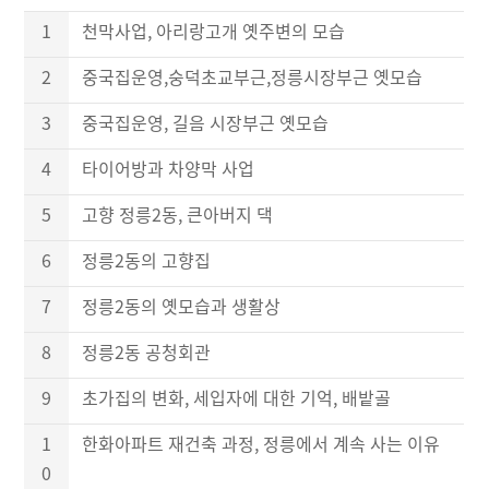
1
천막사업, 아리랑고개 옛주변의 모습
2
중국집운영,숭덕초교부근,정릉시장부근 옛모습
3
중국집운영, 길음 시장부근 옛모습
4
타이어방과 차양막 사업
5
고향 정릉2동, 큰아버지 댁
6
정릉2동의 고향집
7
정릉2동의 옛모습과 생활상
8
정릉2동 공청회관
9
초가집의 변화, 세입자에 대한 기억, 배밭골
1
한화아파트 재건축 과정, 정릉에서 계속 사는 이유
0