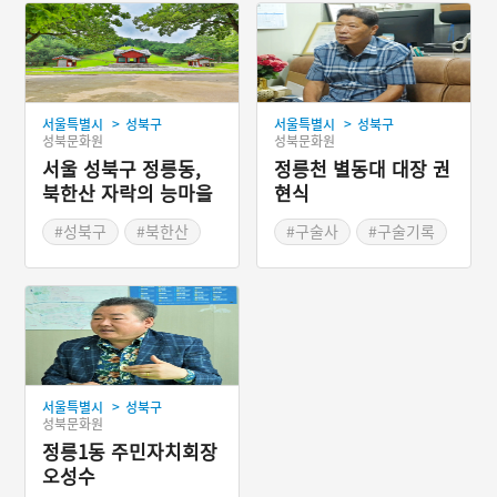
>
>
서울특별시
성북구
서울특별시
성북구
성북문화원
성북문화원
서울 성북구 정릉동,
정릉천 별동대 대장 권
북한산 자락의 능마을
현식
#성북구
#북한산
#구술사
#구술기록
#서울지명유래
#성북문화원
#2022 디지털 생활사 아
카이빙 사업
>
서울특별시
성북구
성북문화원
정릉1동 주민자치회장
오성수