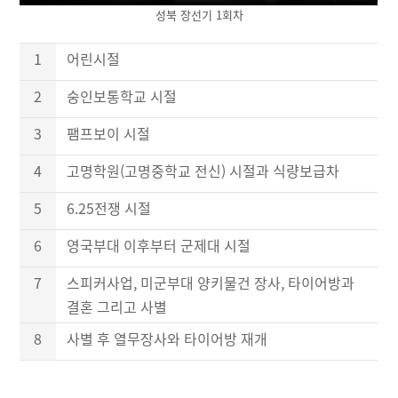
성북 장선기 1회차
1
어린시절
2
숭인보통학교 시절
3
팸프보이 시절
4
고명학원(고명중학교 전신) 시절과 식량보급차
5
6.25전쟁 시절
6
영국부대 이후부터 군제대 시절
7
스피커사업, 미군부대 양키물건 장사, 타이어방과
결혼 그리고 사별
8
사별 후 열무장사와 타이어방 재개