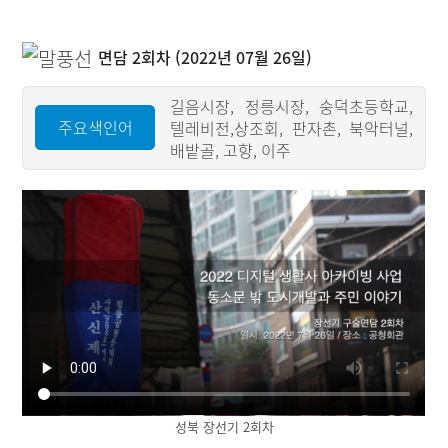
면담 2회차 (2022년 07월 26일)
길음시장, 정릉시장, 숭덕초등학교,
주요색인어
텔레비전,상조회, 판자촌, 북악터널,
배밭골, 고향, 이주
성북 장선기 2회차