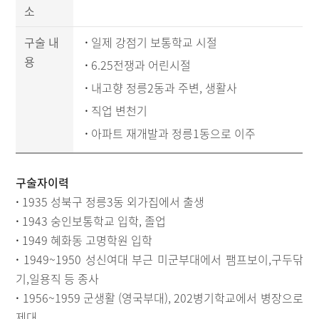
소
구술 내
·
일제 강점기 보통학교 시절
용
·
6.25전쟁과 어린시절
·
내고향 정릉2동과 주변, 생활사
·
직업 변천기
·
아파트 재개발과 정릉1동으로 이주
구술자이력
·
1935 성북구 정릉3동 외가집에서 출생
·
1943 숭인보통학교 입학, 졸업
·
1949 혜화동 고명학원 입학
·
1949~1950 성신여대 부근 미군부대에서 팸프보이,구두닦
기,일용직 등 종사
·
1956~1959 군생활 (영국부대), 202병기학교에서 병장으로
제대