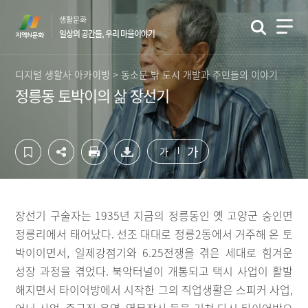
컨
하
생활문화
텐
단
일상의 공간들, 우리 마을이야기
츠
영
영
역
역
바
디지털 생활사 아카이빙 > 동소문 밖 도시 개발과 주민들의 이야기
바
로
정릉동 토박이의 삶 장선기
로
가
가
기
기
가
가
장선기 구술자는 1935년 지금의 정릉동인 옛 고양군 숭인면
정릉리에서 태어났다. 선조 대대로 정릉2동에서 거주해 온 토
박이이면서, 일제강점기와 6.25전쟁을 겪은 세대로 힘겨운
성장 과정을 겪었다. 북악터널이 개통되고 택시 사업이 활발
해지면서 타이어방에서 시작한 그의 직업생활은 스피커 사업,