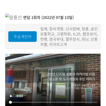
면담 1회차 (2022년 07월 13일)
일제, 창씨개명, 신사참배, 정릉, 숭인
보통학교, 고명학원, 6.25, 팸프보이,
주요색인어
헌병, 영국부대, 열무장사, 피난, 인종
차별, 미아리고개