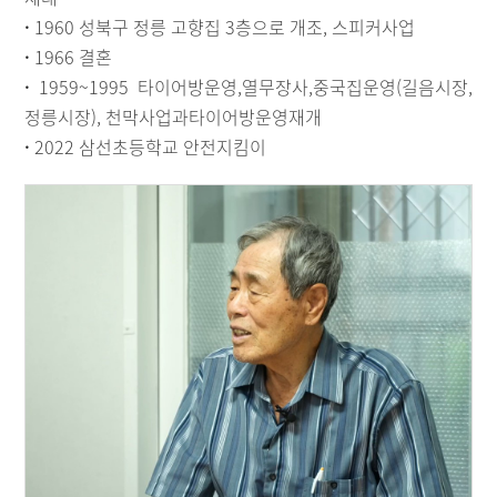
·
1960 성북구 정릉 고향집 3층으로 개조, 스피커사업
·
1966 결혼
·
1959~1995 타이어방운영,열무장사,중국집운영(길음시장,
정릉시장), 천막사업과타이어방운영재개
·
2022 삼선초등학교 안전지킴이