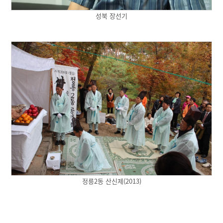
성북 장선기
정릉2동 산신제(2013)