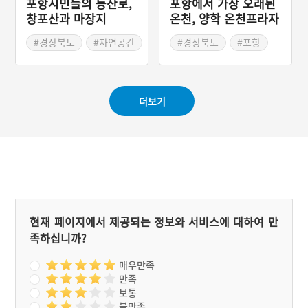
포항시민들의 등산로,
포항에서 가장 오래된
창포산과 마장지
온천, 양학 온천프라자
#경상북도
#자연공간
#경상북도
#포항
#동네공원
#온천
#목욕탕
#오래된 목욕탕
더보기
현재 페이지에서 제공되는 정보와 서비스에 대하여 만
족하십니까?
매우만족
만족
보통
불만족