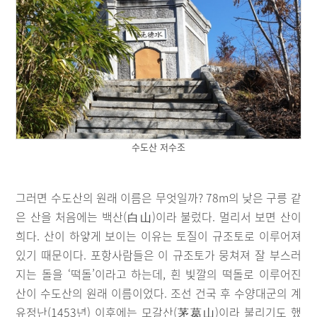
수도산 저수조
그러면 수도산의 원래 이름은 무엇일까? 78m의 낮은 구릉 같
은 산을 처음에는 백산(白山)이라 불렀다. 멀리서 보면 산이
희다. 산이 하얗게 보이는 이유는 토질이 규조토로 이루어져
있기 때문이다. 포항사람들은 이 규조토가 뭉쳐져 잘 부스러
지는 돌을 ‘떡돌’이라고 하는데, 흰 빛깔의 떡돌로 이루어진
산이 수도산의 원래 이름이었다. 조선 건국 후 수양대군의 계
유정난(1453년) 이후에는 모갈산(茅葛山)이라 불리기도 했