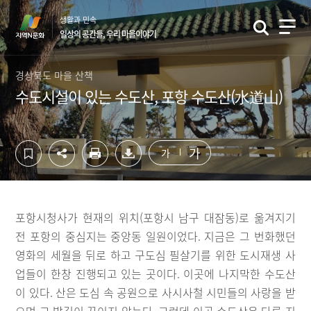
컨
하
생활과 민속
텐
단
일상의 공간들, 우리 마을이야기
츠
영
영
역
역
바
경상북도 마을 산책
바
로
수도시설이 있는 수도산, 포항 수도산(水道山)
로
가
가
기
기
가
가
포항시청사가 현재의 위치(포항시 남구 대잠동)로 옮겨지기
전 포항의 중심지는 중앙동 일원이었다. 지금은 그 번화했던
영화의 세월을 뒤로 하고 구도심 필살기를 위한 도시재생 사
업들이 한창 진행되고 있는 곳이다. 이곳에 나지막한 수도산
이 있다. 산은 도심 속 공원으로 사시사철 시민들의 사랑을 받