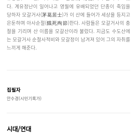
다. 계유정난이 일어나고 영월에 유배되었던 단종이 죽임을
당하자 모갈거사(茅葛居士)가 이 산에 들어가 세상을 등지고
은둔하며 아사순절(餓死殉節)한다. 사람들은 모갈거사의 충
절을 기리며 산 이름을 모갈산이라 불렀다. 지금도 수도산에
는 모갈거사 순절사적비와 모갈정이 남겨져 있어 그의 자취를
느끼게 해준다.
집필자
안수경(시민기록가)
시대/연대