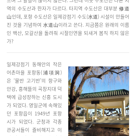
으며 그 발길이 끊이지 않는다. 그런데 이곳 수도산은 다른 지
역의 수도산과 한자가 다르다. 타지역 수도산은 대부분 修道
山인데, 포항 수도산은 일제강점기 수도(水道) 시설이 만들어
진 것을 기념하여 水道山이라고 쓴다. 지금쯤은 원래의 이름
인 백산, 모갈산을 돌려줘 시절인연을 되새겨 봄직 하지 않은
가?
일제강점기 동해안의 작은
어촌마을 포항동(浦項洞)
은 ‘물반 고기반’의 항구와
안강, 흥해뜰의 곡창지대 덕
택에 급성장하는 신흥 도시
가 되었다. 영일군에 속해있
던 포항읍이 1949년 포항
시가 되었다. 군청과 각종
관공서들이 즐비해지고 이