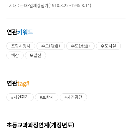
· 시대 :
근대-일제강점기(1910.8.22~1945.8.14)
연관
키워드
포항시청사
수도(修道)
수도(水道)
수도시설
백산
모갈산
연관
tag#
#자연환경
#포항시
#자연공간
초등교과과정연계(개정년도)