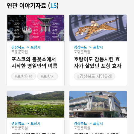
연관 이야기자료 (
15
)
>
>
경상북도
포항시
경상북도
포항시
포항문화원
포항문화원
포스코의 불꽃쇼에서
호랑이도 감동시킨 효
시작한 영일만의 여름
자가 살았던 포항 효자
축제 '포항국제불빛축
동
#포항여행
#포항시
#경상북도 지명유래
제'
#여름축제
#여름여행
#포항지명유래
#불빛축제
#경상북도 축제
>
>
경상북도
포항시
경상북도
포항시
포항문화원
포항문화원