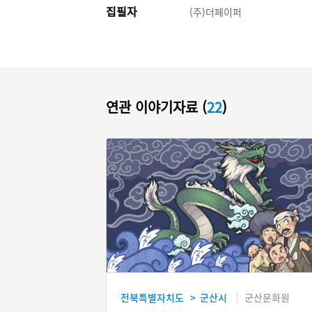
집필자
(주)더페이퍼
연관 이야기자료 (
22
)
전북특별자치도
군산시
군산문화원
>