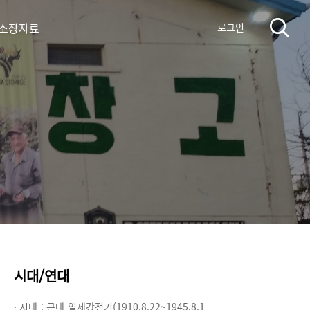
 소장자료
로그인
시대/연대
· 시대 :
근대-일제강점기(1910.8.22~1945.8.1