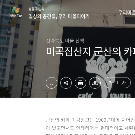
컨
하
생활과 민속
텐
단
우리마
일상의 공간들, 우리 마을이야기
츠
영
영
역
역
바
바
로
전라북도 마을 산책
로
가
미곡집산지 군산의 카
가
기
기
가
가
군산의 카페 미곡창고는 1960년대에 지어진
아 있으면서도 인테리어는 현대적이고 세련된