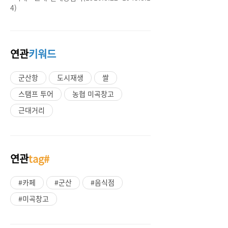
4)
연관
키워드
군산항
도시재생
쌀
스탬프 투어
농협 미곡창고
근대거리
연관
tag#
#카페
#군산
#음식점
#미곡창고