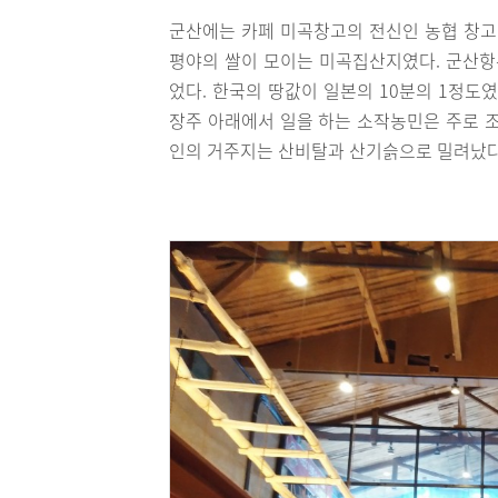
군산에는 카페 미곡창고의 전신인 농협 창고
평야의 쌀이 모이는 미곡집산지였다. 군산항은
었다. 한국의 땅값이 일본의 10분의 1정도
장주 아래에서 일을 하는 소작농민은 주로 조
인의 거주지는 산비탈과 산기슭으로 밀려났다