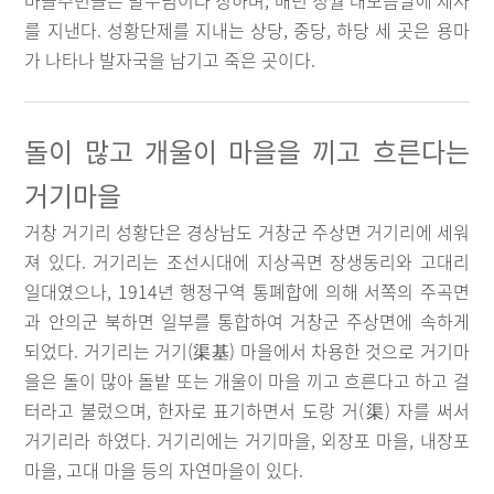
마을주민들은 말무덤이라 칭하며, 매년 정월 대보름날에 제사
를 지낸다. 성황단제를 지내는 상당, 중당, 하당 세 곳은 용마
가 나타나 발자국을 남기고 죽은 곳이다.
돌이 많고 개울이 마을을 끼고 흐른다는
거기마을
거창 거기리 성황단은 경상남도 거창군 주상면 거기리에 세워
져 있다. 거기리는 조선시대에 지상곡면 장생동리와 고대리
일대였으나, 1914년 행정구역 통폐합에 의해 서쪽의 주곡면
과 안의군 북하면 일부를 통합하여 거창군 주상면에 속하게
되었다. 거기리는 거기(渠基) 마을에서 차용한 것으로 거기마
을은 돌이 많아 돌밭 또는 개울이 마을 끼고 흐른다고 하고 걸
터라고 불렀으며, 한자로 표기하면서 도랑 거(渠) 자를 써서
거기리라 하였다. 거기리에는 거기마을, 외장포 마을, 내장포
마을, 고대 마을 등의 자연마을이 있다.