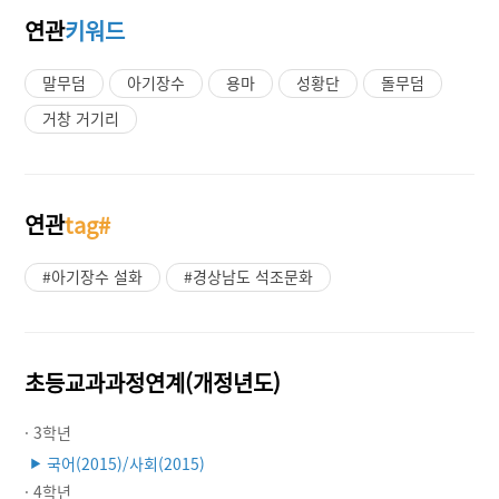
연관
키워드
말무덤
아기장수
용마
성황단
돌무덤
거창 거기리
연관
tag#
#아기장수 설화
#경상남도 석조문화
초등교과과정연계(개정년도)
· 3학년
국어(2015)/사회(2015)
▶
· 4학년