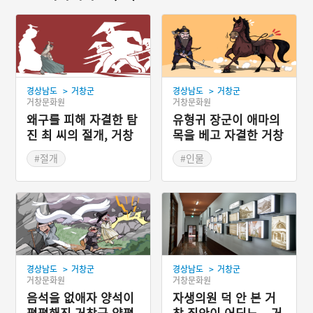
>
>
경상남도
거창군
경상남도
거창군
거창문화원
거창문화원
왜구를 피해 자결한 탐
유형귀 장군이 애마의
진 최 씨의 절개, 거창
목을 베고 자결한 거창
절부리
살목마을
#절개
#인물
#경상남도 지명유래
#경상남도 지명유래
>
>
경상남도
거창군
경상남도
거창군
거창문화원
거창문화원
음석을 없애자 양석이
자생의원 덕 안 본 거
평평해진 거창군 양평
창 집안이 어딨노 – 거