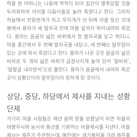
력을 본 어머니는 나중에 역적이 되어 집안이 멸족당할 것을
두려워하여 아이를 다듬이돌로 눌러 죽였다고 한다. 그러자
하늘에서 천둥번개가 치고 무지개가 선 뒤에 마을 뒷산 깃대
봉에서 용마가 세 발자국 만에 마을 앞까지 뛰어내려와 죽었
다. 용마는 음골의 넓은 바위에서 첫 발자국을 딛고 뛰더니,
마을 중간에서 두 번째 발자국을 내딛고, 세 번째는 말무덤이
있는 곳에 와서 죽었다고 한다. 용마가 나온 곳은 음골의 넓은
바위로 두 개의 넓은 바위가 급경사지게 놓여 있어 ‘말바위’,
‘말발굽 내리방석’으로 불린다. 용마가 음골에서 내려와 죽은
곳이 성황단이라 말무덤이라 칭하게 된 것이다.
상당, 중당, 하당에서 제사를 지내는 성황
단제
거기리 마을 사람들은 매년 음력 정월 보름날이 되면 마을의
태평무사와 농사의 풍년을 기원하는 마을제사를 지낸다. 마을
제사는 제주가 주관하는데, 예전에는 생기복덕을 가려 제주를