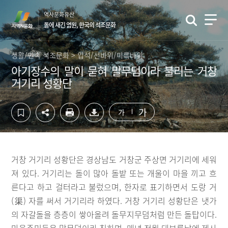
컨
하
역사문화유산
텐
단
돌에 새긴 염원, 한국의 석조문화
츠
영
영
역
역
바
생활/민속 석조문화 > 입석/선바위/미륵바위
바
로
아기장수의 말이 묻혀 말무덤이라 불리는 거창
로
가
거기리 성황단
가
기
기
가
가
거창 거기리 성황단은 경상남도 거창군 주상면 거기리에 세워
져 있다. 거기리는 돌이 많아 돌밭 또는 개울이 마을 끼고 흐
른다고 하고 걸터라고 불렀으며, 한자로 표기하면서 도랑 거
(渠) 자를 써서 거기리라 하였다. 거창 거기리 성황단은 냇가
의 자갈돌을 층층이 쌓아올려 돌무지무덤처럼 만든 돌탑이다.