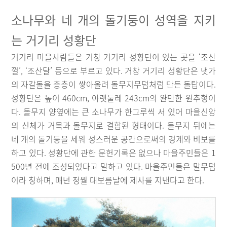
소나무와 네 개의 돌기둥이 성역을 지키
는 거기리 성황단
거기리 마을사람들은 거창 거기리 성황단이 있는 곳을 ‘조산
껄’, ‘조산달’ 등으로 부르고 있다. 거창 거기리 성황단은 냇가
의 자갈돌을 층층이 쌓아올려 돌무지무덤처럼 만든 돌탑이다.
성황단은 높이 460cm, 아랫둘레 243cm의 완만한 원추형이
다. 돌무지 양옆에는 큰 소나무가 한그루씩 서 있어 마을신앙
의 신체가 거목과 돌무지로 결합된 형태이다. 돌무지 뒤에는
네 개의 돌기둥을 세워 성스러운 공간으로써의 경계와 비보를
하고 있다. 성황단에 관한 문헌기록은 없으나 마을주민들은 1
500년 전에 조성되었다고 말하고 있다. 마을주민들은 말무덤
이라 칭하며, 매년 정월 대보름날에 제사를 지낸다고 한다.