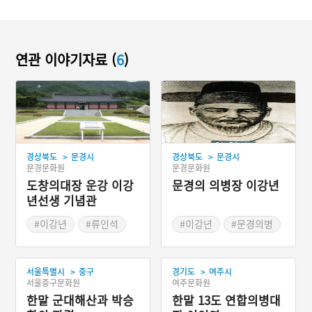
연관 이야기자료 (
6
)
>
>
경상북도
문경시
경상북도
문경시
문경문화원
문경문화원
도창의대장 운강 이강
문경의 의병장 이강년
년선생 기념관
#이강년
#류인석
#이강년
#문경의병
#13도창의군
#고종황제의 비밀칙령
>
>
서울특별시
중구
경기도
여주시
서울중구문화원
여주문화원
한말 군대해산과 박승
한말 13도 연합의병대