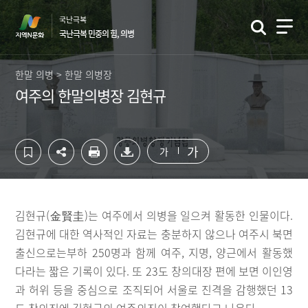
컨
하
국난극복
텐
단
국난극복 민중의 힘, 의병
츠
영
영
역
역
바
한말 의병 > 한말 의병장
바
로
여주의 한말의병장 김현규
로
가
가
기
기
가
가
김현규(金賢圭)는 여주에서 의병을 일으켜 활동한 인물이다.
김현규에 대한 역사적인 자료는 충분하지 않으나 여주시 북면
출신으로는부하 250명과 함께 여주, 지명, 양근에서 활동했
다라는 짧은 기록이 있다. 또 23도 창의대장 편에 보면 이인영
과 허위 등을 중심으로 조직되어 서울로 진격을 감행했던 13