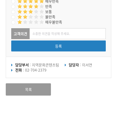
매우만족
만족
보통
불만족
매우불만족
고객의견
등록
담당부서
: 지역문화콘텐츠팀
담당자
: 이서연
전화
: 02-704-2379
목록