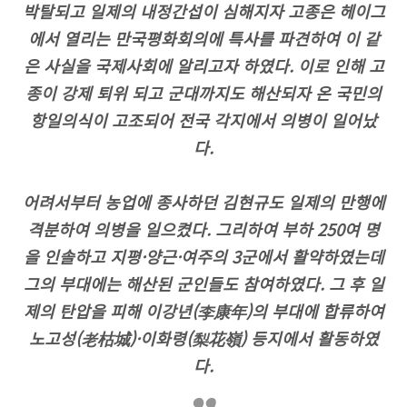
박탈되고 일제의 내정간섭이 심해지자 고종은 헤이그
에서 열리는 만국평화회의에 특사를 파견하여 이 같
은 사실을 국제사회에 알리고자 하였다. 이로 인해 고
종이 강제 퇴위 되고 군대까지도 해산되자 온 국민의
항일의식이 고조되어 전국 각지에서 의병이 일어났
다.
어려서부터 농업에 종사하던 김현규도 일제의 만행에
격분하여 의병을 일으켰다. 그리하여 부하 250여 명
을 인솔하고 지평·양근·여주의 3군에서 활약하였는데
그의 부대에는 해산된 군인들도 참여하였다. 그 후 일
제의 탄압을 피해 이강년(李康年)의 부대에 합류하여
노고성(老枯城)·이화령(梨花嶺) 등지에서 활동하였
다.