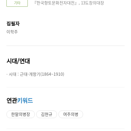
『한국향토문화전자대전』, 13도창의대장
기타
집필자
이학주
시대/연대
· 시대 :
근대-개항기(1864~1910)
연관
키워드
한말의병장
김현규
여주의병