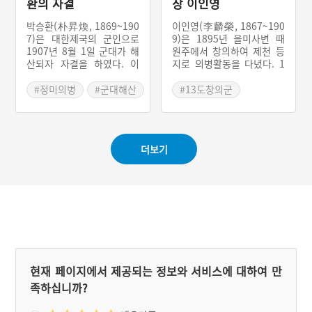
환의 자결
장 이인영
박승환(朴昇煥, 1869~190
이인영(李麟榮, 1867~190
7)은 대한제국의 군인으로
9)은 1895년 을미사변 때
1907년 8월 1일 군대가 해
원주에서 창의하여 제천 등
산되자 자결을 하였다. 이
지로 의병활동을 다녔다. 1
일로 군인들이 의병으로 전
905년 을사늑약과 1907년
환하여 활동을 할 수 있는
군대해산 등에 분개하여 의
#정미의병
#군대해산
#13도창의군
계기가 되었다.
병활동을 하였다. 서울을 공
#고종황제 강제퇴위
략하려했으나 실패하고 이
#박승환
인영이 문경에서 부친상을
치르기 위해 3년상을 마친
더보기
후 여러 의병이 이인영에게
다시 13도 창의군을 일으키
자 했으나 응하지 않았고,
이후 1909년 일본 헌병에게
잡혀가 경성 감옥에서 사망
했다.
현재 페이지에서 제공되는 정보와 서비스에 대하여 만
족하십니까?