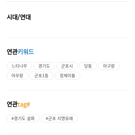
시대/연대
연관
키워드
느티나무
경기도
군포시
당동
아구랑
아우랑
군포1동
정제이들
연관
tag#
#경기도 설화
#군포 지명유래