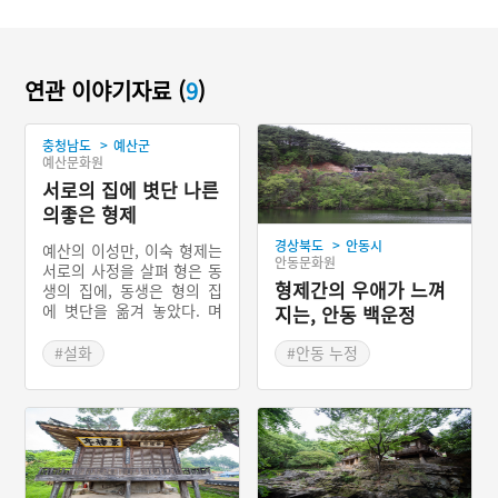
연관 이야기자료 (
9
)
>
충청남도
예산군
예산문화원
서로의 집에 볏단 나른
의좋은 형제
>
경상북도
안동시
예산의 이성만, 이숙 형제는
안동문화원
서로의 사정을 살펴 형은 동
형제간의 우애가 느껴
생의 집에, 동생은 형의 집
에 볏단을 옮겨 놓았다. 며
지는, 안동 백운정
칠 반복해도 볏단의 양이 줄
지 않고 그대로였다. 어느
#설화
#안동 누정
날 밤 형제는 볏단을 나르다
#충청남도 설화
#안동 지명유래
마주치게 되었고 서로의 행
#경상북도 누정
동을 알고 흐뭇해하였다. 또
한 형제는 부모님이 살아계
#안동 가볼만한곳
실 때는 음식을 잘 봉양하
고, 해마다 친지들을 불러놓
고 잔치를 벌였다. 부모님이