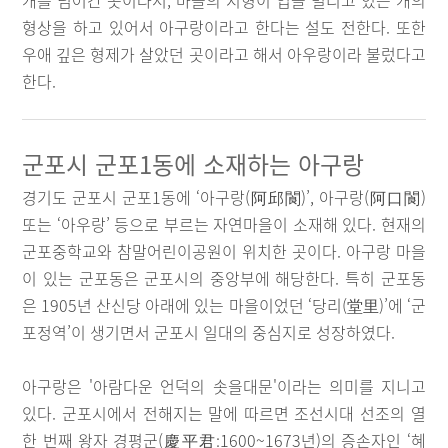
개를 넘어간 곳이라서, 마을의 지형이 입을 벌리고 있는 개의
형상을 하고 있어서 아구랑이라고 한다는 설도 전한다. 또한
우애 깊은 형제가 살았던 곳이라고 해서 아우랑이라 불렀다고
한다.
군포시 군포1동에 소재하는 아구랑
경기도 군포시 군포1동에 ‘아구랑(阿邱閬)’, 아구랑(阿口閬)
또는 ‘아우랑’ 등으로 부르는 자연마을이 소재해 있다. 현재의
군포중학교와 참말어린이공원이 위치한 곳이다. 아구랑 마을
이 있는 군포동은 군포시의 중앙부에 해당한다. 특히 군포동
은 1905년 산신당 아래에 있는 마을이었던 ‘당리(堂里)’에 ‘군
포정역’이 생기면서 군포시 일대의 중심지로 성장하였다.
아구랑은 '아람다운 언덕의 솟을대문'이라는 의미를 지니고
있다. 군포시에서 전해지는 말에 따르면 조선시대 선조의 열
한 번째 왕자 경평군(慶平君:1600~1673년)의 증손자인 ‘혜