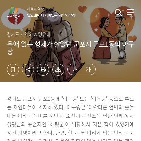
컨
하
지역과 역사
텐
단
알고 보면 더 재미있는, 지명의 유래
츠
영
영
역
역
바
경기도 지역의 지명유래
바
로
우애 있는 형제가 살았던 군포시 군포1동의 아구
로
가
랑
가
기
기
가
가
경기도 군포시 군포1동에 ‘아구랑’ 또는 ‘아우랑’ 등으로 부르
는 자연마을이 소재해 있다. 아구랑은 '아람다운 언덕의 솟을
대문'이라는 의미를 지닌다. 조선시대 선조의 열한 번째 왕자
경평군의 증손자인 ‘혜평군’이 낙향해서 지은 집이 있었기에
생긴 지명이라고 한다. 한편, 흰 개 두 마리가 입을 벌리고 고