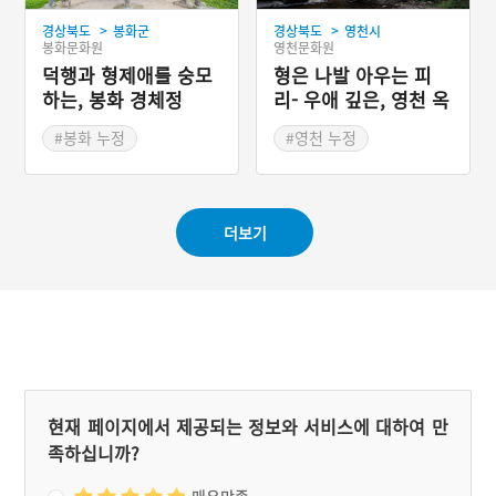
돌아가신 뒤에는 각각 부모
>
>
경상북도
봉화군
경상북도
영천시
님의 무덤을 잘 지켰다. 이
봉화문화원
영천문화원
런 효행이 알려져 세종의 포
상을 받았다.
덕행과 형제애를 숭모
형은 나발 아우는 피
하는, 봉화 경체정
리- 우애 깊은, 영천 옥
간정
#봉화 누정
#영천 누정
#경상북도 누정
#경상북도 누정
#봉화 가볼만한곳
#영천 가볼만한곳
더보기
현재 페이지에서 제공되는 정보와 서비스에 대하여 만
족하십니까?
매우만족