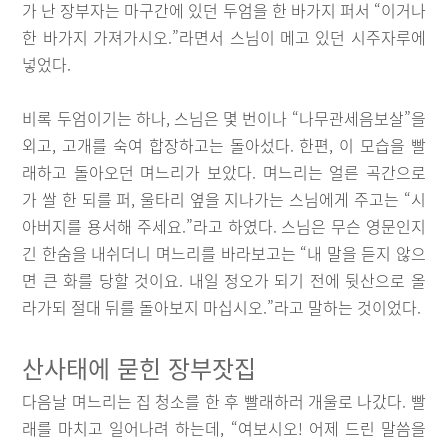
가 난 장부자는 마구간에 있던 두엄을 한 바가지 퍼서 “이거나
한 바가지 가져가시오.”라면서 스님이 메고 있던 시주자루에
넣었다.
비록 두엄이기는 하나, 스님은 몇 번이나 “나무관세음보살”을
외고, 고개를 숙여 합장하고는 돌아섰다. 한편, 이 모습을 빨
래하고 돌아오던 며느리가 보았다. 며느리는 얼른 곡간으로
가 쌀 한 되를 퍼, 울타리 옆을 지나가는 스님에게 주고는 “시
아버지를 용서해 주세요.”라고 하였다. 스님은 무슨 영문인지
긴 한숨을 내쉬더니 며느리를 바라보고는 “내 말을 듣지 않으
면 큰 화를 당할 것이요. 내일 정오가 되기 전에 뒷산으로 올
라가되 절대 뒤를 돌아보지 마십시오.”라고 말하는 것이었다.
산사태에 묻힌 장부잣집
다음날 며느리는 집 청소를 한 후 빨래하러 개울로 나갔다. 빨
래를 마치고 일어나려 하는데, “여보시오! 어제 드린 말씀을