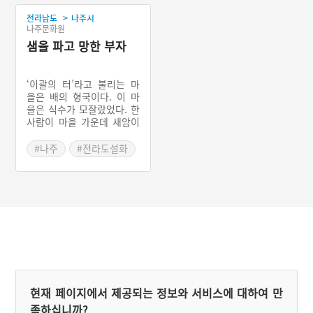
#강원 고성
#부자이야기
>
전라남도
나주시
#드라마 촬영지
나주문화원
샘을 파고 망한 부자
‘이괄의 터’라고 불리는 마
을은 배의 형국이다. 이 마
을은 식수가 모잘랐었다. 한
사람이 마을 가운데 새암이
라는 곳에 소나무를 뽑고 파
면 물이 나올것이라고 하였
#나주
#전라도설화
다. 사람들은 그 말을 믿고
#인물 설화
그 곳을 팠더니 물이나왔다.
하지만 그 자리는 배의 복구
부분이라 그 마을은 망하고
말았다고 한다.
현재 페이지에서 제공되는 정보와 서비스에 대하여 만
족하십니까?