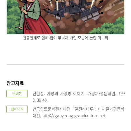
천둥번개로 인해 집이 무너져 내린 모습에 놀란 며느리
참고자료
신현정. 가평의 사랑방 이야기. 가평:가평문화원, 199
단행본
8, 39-40.
한국향토문화전자대전, “달전리나루”, 디지털가평문화
웹페이지
대전, http://gapyeong.grandculture.net