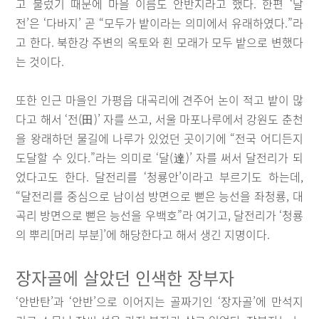
고 불렀기 때문에 마을 이름도 안반지라고 했다. 한편 ‘달
전’은 ‘다바지’ 곧 “모두가 밭이라는 의미에서 유래하였다.”라
고 한다. 북한강 주변의 옥토와 흰 모래가 모두 밭으로 변했다
는 것이다.
또한 인근 마을인 가평읍 대곡리에 견주어 논이 적고 밭이 많
다고 해서 ‘전(田)’ 자를 쓰고, 서울 마포나루에서 강원도 춘천
을 왕래하던 물길에 나루가 있었던 곳이기에 “전국 어디든지
도달할 수 있다.”라는 의미로 ‘달(達)’ 자를 써서 달전리가 되
었다고도 한다. 달전리를 ‘청룡안’이라고 부르기도 하는데,
“달전리를 중심으로 남이섬 방면으로 뻗은 능선을 좌청룡, 대
곡리 방면으로 뻗은 능선을 우백호”라 여기고, 달전리가 ‘청룡
의 뿌리[머리 부분]’에 해당한다고 해서 생긴 지명이다.
장자골에 살았던 인색한 장부자
‘안반탄’과 ‘안반’으로 이어지는 골짜기인 ‘장자골’에 만석지