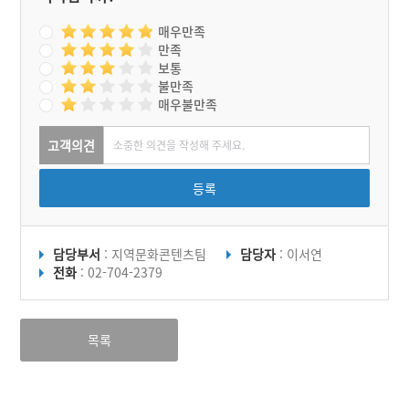
매우만족
만족
보통
불만족
매우불만족
고객의견
등록
담당부서
: 지역문화콘텐츠팀
담당자
: 이서연
전화
: 02-704-2379
목록