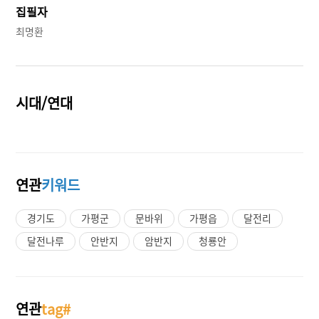
집필자
최명환
시대/연대
연관
키워드
경기도
가평군
문바위
가평읍
달전리
달전나루
안반지
암반지
청룡안
연관
tag#