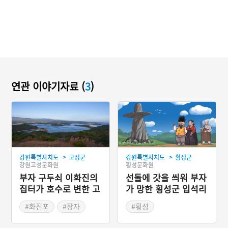
연관 이야기자료 (
3
)
>
>
강원특별자치도
고성군
강원특별자치도
횡성군
강원고성문화원
횡성문화원
부자 구두쇠 이화진의
선돌에 갓을 씌워 부자
집터가 호수로 변한 고
가 망한 횡성군 입석리
성 화진포
#화진포
#장자
#횡성
#강원도 지명유래
#강원도 지명유래