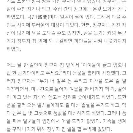
기로 소문난 장씨 성을 가진 부자가 살고 있었다. 장부자는 논
밭이 수천 지기나 되고, 수십 칸의 창고에는 온갖 보화가 가득
하였으며, 곡간(穀間)마다 알곡이 쌓여 있다. 그래서 마을 주
민들 사이에 부러움의 대상이 되었다. 한편, 장부자는 가진 재
산이 많기에 남을 도와줄 수도 있지만, 남을 돕기는커녕 누군
가가 장부자 집 앞에 와 구걸하면 하인들을 시켜 내쫓기까지
하였다.
어느 날 한 걸인이 장부자 집 앞에서 “아이들이 굶고 있으니
밥 한 공기만이라도 주세요.”라며 눈물을 흘리며 사정했다. 그
러자 장부자는 “누가 너 같은 놈 주려고 재산을 모은 줄 알
아?”라면서, 마구간으로 들어가 여물을 한 바가지 퍼 와, 걸인
이 메고 있는 자루에 쏟고는 강제로 쫓아내기도 하였다. 또한
품을 팔러 오는 일꾼들에게도 쌀 대신 좁쌀을 주기도 하고, 먹
다 남은 밥 몇 그릇으로 품값을 대신하기도 하였다. 그러나 품
을 파는 일꾼들의 입장에서 어쩔 도리가 없었다. 가족들 생계
를 꾸려 나가기 위해 장부자 집 일을 할 수밖에 없었다.