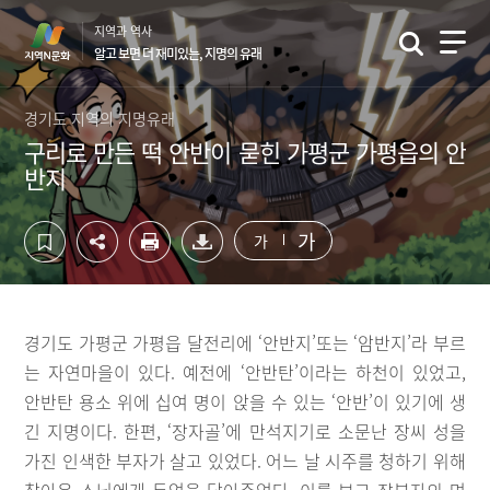
컨
하
지역과 역사
텐
단
알고 보면 더 재미있는, 지명의 유래
츠
영
영
역
역
바
경기도 지역의 지명유래
바
로
구리로 만든 떡 안반이 묻힌 가평군 가평읍의 안
로
가
반지
가
기
기
가
가
경기도 가평군 가평읍 달전리에 ‘안반지’또는 ‘암반지’라 부르
는 자연마을이 있다. 예전에 ‘안반탄’이라는 하천이 있었고,
안반탄 용소 위에 십여 명이 앉을 수 있는 ‘안반’이 있기에 생
긴 지명이다. 한편, ‘장자골’에 만석지기로 소문난 장씨 성을
가진 인색한 부자가 살고 있었다. 어느 날 시주를 청하기 위해