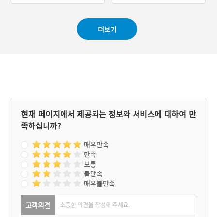
사람들이 많다보니 자연 장
시고 싶다고 하여 윤효원이
사하는 사람들이 모이게 되
샘물을 뜨러 갔더니 차갑던
어 마을이 형성되었다. 약물
물이 더운물로 변하여 나왔
더보기
내기 약수터 근방에 옻나무
다. 그 물을 떠서 어머니께
가 많았으므로 마을 이름을
드렸더니 병이 나았다. 소문
옻마루라 했다.
은 이웃 마을까지 퍼져 수많
은 사람들이 몰려오고 싸움
까지 벌어진다. 마을에서는
감당이 안 돼 샘물을 메우고
쇠뚜껑을 만들어 덮었다. 몇
년 후 샘을 찾으려고 흙을
파헤쳤으나 쇠뚜껑은 물론
샘도 찾아볼 수 없었다. 이
현재 페이지에서 제공되는 정보와 서비스에 대하여 만
후 이 마을의 이름을 더운물
족하십니까?
이 나오는 마을이라고 해서
온동마을 또는 온수동(溫水
洞)이라 불렀다.
매우만족
만족
보통
불만족
매우불만족
고객의견