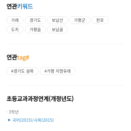
연관
키워드
가래
경기도
보납산
가평군
한호
도치
가평읍
보납골
연관
tag#
#경기도 설화
#가평 지명유래
초등교과과정연계(개정년도)
· 3학년
국어(2015)/사회(2015)
▶