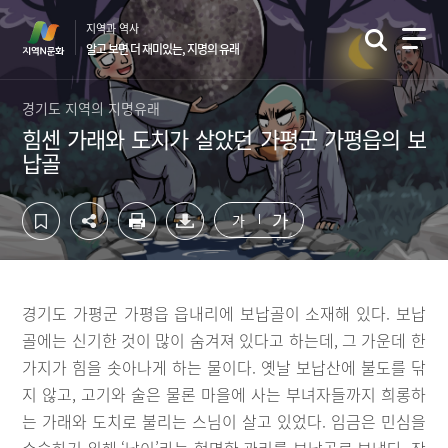
컨
하
지역과 역사
텐
단
알고 보면 더 재미있는, 지명의 유래
츠
영
영
역
역
바
경기도 지역의 지명유래
바
로
힘센 가래와 도치가 살았던 가평군 가평읍의 보
로
가
납골
가
기
기
가
가
경기도 가평군 가평읍 읍내리에 보납골이 소재해 있다. 보납
골에는 신기한 것이 많이 숨겨져 있다고 하는데, 그 가운데 한
가지가 힘을 솟아나게 하는 물이다. 옛날 보납산에 불도를 닦
지 않고, 고기와 술은 물론 마을에 사는 부녀자들까지 희롱하
는 가래와 도치로 불리는 스님이 살고 있었다. 임금은 민심을