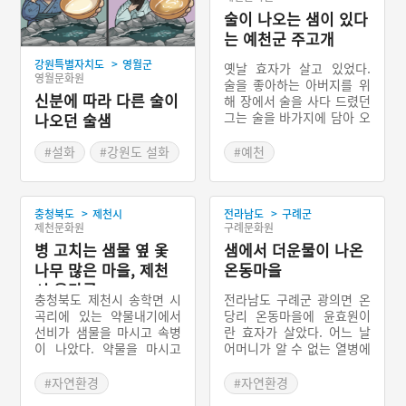
술이 나오는 샘이 있다
는 예천군 주고개
>
강원특별자치도
영월군
옛날 효자가 살고 있었다.
영월문화원
술을 좋아하는 아버지를 위
신분에 따라 다른 술이
해 장에서 술을 사다 드렸던
그는 술을 바가지에 담아 오
나오던 술샘
던 중 고갯마루에서 넘어졌
다. 효자는 쏟아지며 바닥에
#설화
#강원도 설화
#예천
고인 술을 퍼서 아버지께 드
#경상북도 지명유래
렸다. 다음날 술을 사러 가
#예천 지명유래
는데 어제 넘어진 자리에 술
>
>
충청북도
제천시
전라남도
구례군
이 솟는 샘이 보였다. 효자
제천문화원
구례문화원
는 매일 술을 한 바가지씩
병 고치는 샘물 옆 옻
퍼서 아버지를 봉양했다. 이
샘에서 더운물이 나온
웃마을 불효자가 그 이야기
나무 많은 마을, 제천
온동마을
를 듣고 한 번에 두 바가지
시 옻마루
를 푸려 하자 술은 물로 변
충청북도 제천시 송학면 시
전라남도 구례군 광의면 온
했다. 술 나오는 샘이 있어
곡리에 있는 약물내기에서
당리 온동마을에 윤효원이
주고개라고 불렸으며 근처
선비가 샘물을 마시고 속병
란 효자가 살았다. 어느 날
마을이름도 주고개가 되었
이 나았다. 약물을 마시고
어머니가 알 수 없는 열병에
다.
속병을 고쳤다는 소문은 널
걸려 좋다는 약을 다 써봤으
리 퍼져 많은 사람이 모여들
나 효험이 없었다. 그러던
#자연환경
#자연환경
었다. 약물을 먹으러 오는
어느 날 어머니가 샘물을 마
#충청북도 지명유래
#전라남도 지명유래