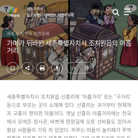
컨
하
지역과 역사
텐
단
알고 보면 더 재미있는, 지명의 유래
츠
영
영
역
역
바
세종시 지역의 지명유래
바
로
가마가 뒤바뀐 세종특별자치시 조치원읍의 아홉
로
가
거리
가
기
기
가
가
세종특별자치시 조치원읍 신흥리에 ‘아홉거리’ 또는 ‘구거리’
등으로 부르는 곳이 소재해 있다. 신흥리는 과거부터 현재까
지 교통이 편리한 마을이다. 옛날 신흥리 아홉거리에는 전국
에서 모여든 장사꾼, 바쁘게 한양길에 오른 선비들도 있어서
항상 사람들이 가득 차 있었다. 하루는 떠돌이 놀이패가 주막