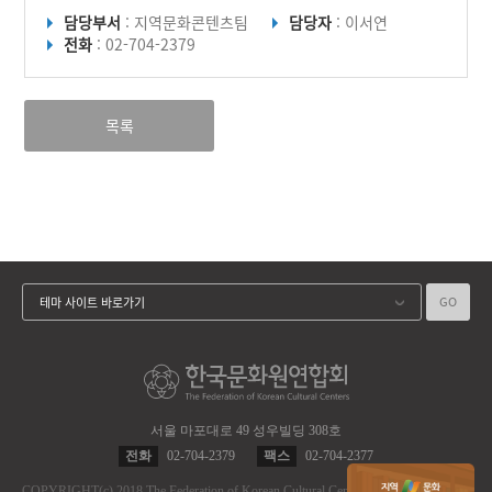
담당부서
: 지역문화콘텐츠팀
담당자
: 이서연
전화
: 02-704-2379
목록
GO
테마 사이트 바로가기
서울 마포대로 49 성우빌딩 308호
전화
02-704-2379
팩스
02-704-2377
COPYRIGHT
(c)
2018 The Federation of Korean Cultural Centers.
ALL RIGHT RES