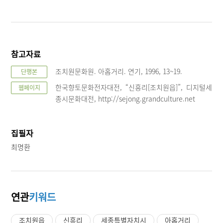
참고자료
조치원문화원. 아홉거리. 연기, 1996, 13~19.
단행본
한국향토문화전자대전, “신흥리[조치원읍]”, 디지털세
웹페이지
종시문화대전, http://sejong.grandculture.net
집필자
최명환
연관
키워드
조치원읍
신흥리
세종특별자치시
아홉거리