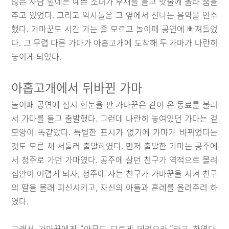
많은 사람 앞에는 예쁜 소녀가 부채를 들고 밧줄에 올라 춤을
추고 있었다. 그리고 악사들은 그 옆에서 신나는 음악을 연주
했다. 가마꾼도 시간 가는 줄 모르고 놀이패 공연에 빠져들었
다. 그 무렵 다른 가마가 아홉고개에 도착해 두 가마가 나란히
놓이게 되었다.
아홉고개에서 뒤바뀐 가마
놀이패 공연에 잠시 한눈을 판 가마꾼은 같이 온 동료를 불러
서 가마를 들고 출발했다. 그런데 나란히 놓여있던 가마는 겉
모양이 똑같았다. 특별한 표시가 없기에 가마가 바뀌었다는
것도 모른 채 서둘러 출발하였다. 먼저 출발한 가마는 공주에
서 청주로 가던 가마였다. 공주에 살던 친구가 역적으로 몰려
집안이 어렵게 되자, 청주에 사는 친구가 가마꾼을 시켜 친구
의 딸을 몰래 피신시키고, 자신의 아들과 혼례를 올려주려 하
였다.
그래서 가마꾼에게 “아무도 모르게 데려오라.”라고 하였다.