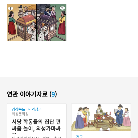
연관 이야기자료 (
9
)
>
경상북도
의성군
의성문화원
서당 학동들의 집단 편
싸움 놀이, 의성가마싸
움
전국