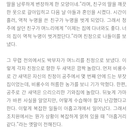
딸을 남루하게 변장하게 한 모양이네.”라며, 친구의 딸을 깨끗
한 옷으로 갈아입히고 다음 날 아들과 혼인을 시켰다. 시간이
흘러, 역적 누명을 쓴 친구가 누명을 벗게 되었다. 그래서 청
주에 살던 친구가 며느리에게 “이제는 집에 다녀와도 좋다. 너
의 집이 역적 누명이 벗겨졌단다.”라며 친정으로 나들이를 보
냈다.
그 무렵 전의에서도 박부자가 며느리를 친정으로 보냈다. 이
렇게 각자 친정으로 향한 두 새댁은 깜짝 놀랐다. 먼저 비룡수
로 간 새댁은 자신의 친정이 공주에서 몇 번째 안에 드는 부잣
집이었는데, 비룡수의 허름한 농가를 보니 기가 막혔다. 한편,
공주로 간 새댁은 으리으리한 기와집에 놀랐다. 뒤늦게 가마
가 바뀐 사실을 알았지만, 어떻게 수습해야 할지 난감했다고
한다. 이렇게 복잡한 일들이 아홉고개에서 일어났다. 그래서
조치원에서는 뭔가 상황이 복잡하게 얽혀 있을 때 “아홉거리
같다.”라는 옛말이 전해진다.