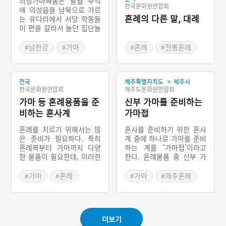
의성가마싸움은 팔월 추석
한국문화원연합회
에 의성읍을 남북으로 가르
혼례의 다른 말, 대례
는 유다리에서 서당 학동들
이 편을 갈라서 놀던 집단놀
이 형태이다. 각종 깃발과
가마를 제작해 골목을 다니
#남한강
#가마
#혼례
#전통혼례
며 기세를 올리고, 또한 두
#경상북도 민속놀이
#관혼상제 절차
편이 몸싸움을 하고 가마를
부딪치는데, 심할 경우에 상
>
전국
제주특별자치도
제주시
대 가마를 부수기도 하는 편
한국문화원연합회
제주도문화원연합회
싸움 형태이다.
가마 등 혼례용품을 준
신부 가마를 준비하는
비하는 혼사계
가마접
혼례를 치르기 위해서는 많
혼사를 준비하기 위한 혼사
은 준비가 필요하다. 특히
계 중에 하나로 가마를 준비
혼례복부터 가마까지 다양
하는 계를 '가마접'이라고
한 물품이 필요한데, 이러한
한다. 혼례물품 중 신부 가
것들은 자녀가 혼례를 치르
마는 가격도 비싸고 부피가
고 나면 사용할 일이 없는
커서 준비하기 어려운 물품
#가마
#혼례
#가마
#제주혼례
것들이다. 따라서 문중 혹은
중 하나였다. 따라서 마을
#전통혼례
#혼례물품
마을 단위로 계를 모아서 용
단위로 이를 준비해 함께 사
#관혼상제 절차
품을 구입하여 사용했고, 이
용하였는데 가마를 공유하
계를 ‘혼사계’라고 한다.
는 사람들을 ‘가마접’이라고
더보기
했다. 가마접에 가입한 사람