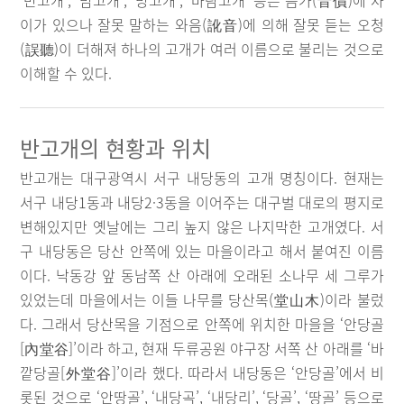
‘반고개’, ‘밤고개’, ‘방고개’, ‘바람고개’ 등은 음가(音價)에 차
이가 있으나 잘못 말하는 와음(訛音)에 의해 잘못 듣는 오청
(誤聽)이 더해져 하나의 고개가 여러 이름으로 불리는 것으로
이해할 수 있다.
반고개의 현황과 위치
반고개는 대구광역시 서구 내당동의 고개 명칭이다. 현재는
서구 내당1동과 내당2·3동을 이어주는 대구벌 대로의 평지로
변해있지만 옛날에는 그리 높지 않은 나지막한 고개였다. 서
구 내당동은 당산 안쪽에 있는 마을이라고 해서 붙여진 이름
이다. 낙동강 앞 동남쪽 산 아래에 오래된 소나무 세 그루가
있었는데 마을에서는 이들 나무를 당산목(堂山木)이라 불렀
다. 그래서 당산목을 기점으로 안쪽에 위치한 마을을 ‘안당골
[內堂谷]’이라 하고, 현재 두류공원 야구장 서쪽 산 아래를 ‘바
깥당골[外堂谷]’이라 했다. 따라서 내당동은 ‘안당골’에서 비
롯된 것으로 ‘안땅골’, ‘내당곡’, ‘내당리’, ‘당골’, ‘땅골’ 등으로