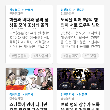
>
>
경상북도
안동시
경상북도
청도군
안동문화원
청도문화원
하늘과 바다와 땅의 정
도적을 피해 8명의 행
성을 모아 조상께 올리
인이 서로 도우며 넘던
다, 안동 도적(都積)
팔조령길
도적(都積)은 본래 편적(片
경상북도 청도군 이서면과
炙)이라 하여 어적(생선적),
대구광역시 달성군 가창면
육적(소고기적), 계적(닭고
을 잇는 팔조령은 조선시대
기적) 등 제사상에 따로 올
에 한양에서 동래를 연결하
리는 세 가지의 적을 한 개
는 가장 짧은 구간에 포함되
의 적틀에 쌓아 올린 적을
었다. 고갯길이 험하고 도적
#안동음식
#제사음식
#영남대로
#고갯길
말한다. 바다를 상징하는 조
이 많아 여러 사람이 모여서
#경상북도 별미
#사연이 있는 옛길
개류와 생선류, 땅을 상징하
고갯길을 넘었으며, 화물은
는 소고기, 하늘을 상징하는
소나 당나귀 등의 짐승을 이
닭고기를 모두 익히지 않고
용해서 실어 날랐다. 팔조령
차례로 쌓아 올린 경상북도
옛길의 동쪽으로 신작로가
안동시를 중심으로 한 영남
개통되었고 1998년에는 팔
지역의 불천위제사에서 올
조령을 관통하는 팔조령 터
리는 제수이다.
널이 개통되었다. 팔조령 옛
>
>
충청북도
청주시
인천광역시
남동구
길을 넘던 사람들은 팔조리
청주문화원
남동문화원
성황당에서 무사히 팔조령
스님들이 넘어 다니던
을 넘을 수 있도록 기원했
여덟 명의 장수가 도둑
다. 지금은 팔조령 옛길의
충북 청주의 구중고개
을 잡은 인천광역시 장