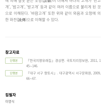
에 의해 잘못 듣는 오청(誤聽)이 더해져 하나의 고개가 ‘반고
개’, ‘밤고개’, ‘방고개’ 등과 같이 여러 이름으로 불리게 된 것
으로 이해된다. ‘바람고개’ 또한 위와 같이 와음과 오청에 의
한 와전(訛傳)으로 이해할 수 있다.
참고자료
『한국지명유래집』경상편. 국토지리정보원, 2011, 1
단행본
45∼146.
『대구 서구 향토사』. 대구광역시 서구문화원, 2009,
단행본
66∼67.
집필자
이영식