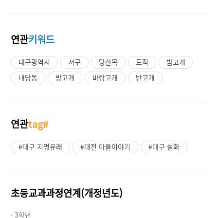
연관
키워드
대구광역시
서구
당산목
도적
밤고개
내당동
방고개
바람고개
반고개
연관
tag#
#대구 지명유래
#대전 마을이야기
#대구 설화
초등교과과정연계(개정년도)
· 3학년