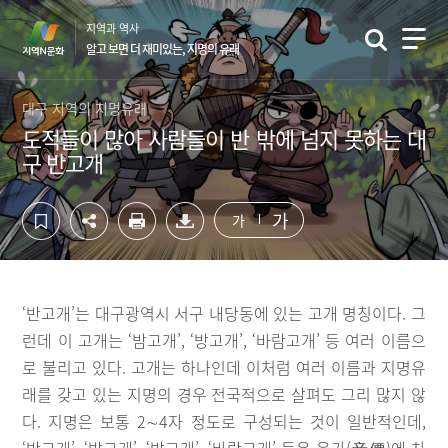
컨
하
지역과 역사
텐
단
알고 보면 더 재미있는, 지명의 유래
츠
영
영
역
역
바
대구 지역의 지명유래
바
로
도적들이 많아 사람들이 반 밖에 넘지 못하는 대
로
가
구 반고개
가
기
기
가
가
‘반고개’는 대구광역시 서구 내당동에 있는 고개 명칭이다. 그
런데 이 고개는 ‘밤고개’, ‘방고개’, ‘바람고개’ 등 여러 이름으
로 불리고 있다. 고개는 하나인데 이처럼 여러 이름과 지명유
래를 갖고 있는 지명의 경우 전국적으로 살펴도 그리 많지 않
다. 지명은 보통 2∼4자 정도로 구성되는 것이 일반적인데,