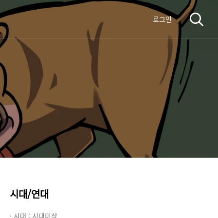
로그인
시대/연대
· 시대 :
시대미상