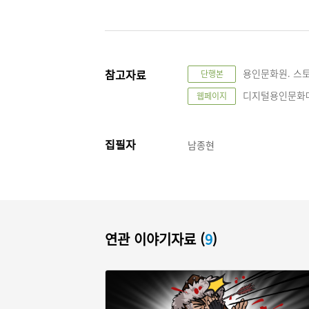
참고자료
용인문화원. 스토리
단행본
디지털용인문화대전, "
웹페이지
집필자
남종현
연관 이야기자료 (
9
)