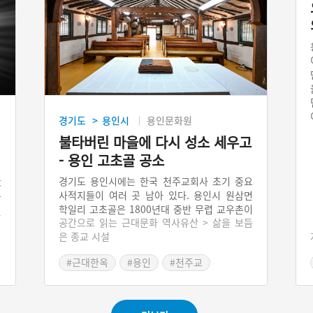
경기도
용인시
용인문화원
>
불타버린 마을에 다시 성소 세우고
- 용인 고초골 공소
殺
경기도 용인시에는 한국 천주교회사 초기 중요
사적지들이 여러 곳 남아 있다. 용인시 원삼면
뜻
학일리 고초골은 1800년대 중반 무렵 교우촌이
월
공간으로 읽는 근대문화 역사유산 > 삶을 보듬
형성된 지역이다. 고초골에서 쌍령산을 넘으면
시
은 종교 시설
안성시 양성면 미리내 성지다. 미리내에 숨어 살
리
던 교인들이 산 너머 고초골을 개척한 것으로 추
을
#근대한옥
#용인
#천주교
정된다. 고초골 북쪽인 용인시 양지면 남곡리 은
#경기도근대역사
#근대종교시설
이성지와 골배마실은 김대건 신부가 자라나고
세례를 받은 장소다. 고초골 교우촌은 병인박해
당시 최소 5명의 순교자가 나왔고, 마을은 불태