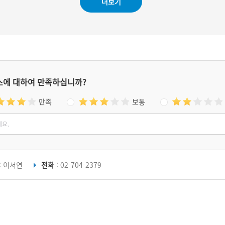
더보기
워져 잿더미가 되었다. 그러나 교우촌은 다시 복
구되었고, 1891년 무렵 인근 이주택 장군 고택
의 잠실이 헐릴 때 나온 부재들을 가져다가 공소
를 지었다. 소박한 한옥 민가에 내부만 제례 공
간으로 구성한 건물이다. 초가 한옥은 후에 일부
구조가 바뀌고, 지붕도 팔작지붕에 기와를 얹었
으나 초기 모습을 간직하고 있다. 고초골 공소는
2018년 등록문화재가 되었다. 한옥 공소로는 전
스에 대하여 만족하십니까?
국에서 다섯 번째다.
만족
보통
: 이서연
전화
: 02-704-2379