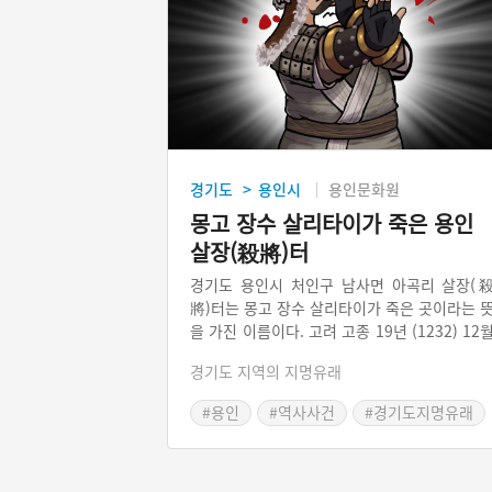
경기도
용인시
용인문화원
>
몽고 장수 살리타이가 죽은 용인
살장(殺將)터
경기도 용인시 처인구 남사면 아곡리 살장(
將)터는 몽고 장수 살리타이가 죽은 곳이라는 
을 가진 이름이다. 고려 고종 19년 (1232) 12
몽고군이 고려를 침략해 왔다. 몽고군은 용인
경기도 지역의 지명유래
까지 침범했으나 우리 의병들이 몽고 장수 살
타이의 눈을 화살로 맞춰 전사시키고 몽고군
#용인
#역사사건
#경기도지명유래
물리쳤다.