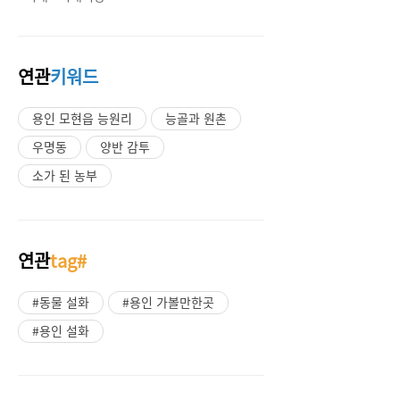
연관
키워드
용인 모현읍 능원리
능골과 원촌
우명동
양반 감투
소가 된 농부
연관
tag#
#동물 설화
#용인 가볼만한곳
#용인 설화