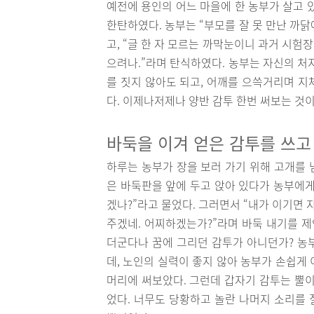
예전에 용인의 어느 마을에 한 농부가 살고 
한탄하였다. 농부는 “부모를 잘 못 만난 까닭
고, “글 한 자 모르는 까막눈이니 과거 시험
으려나.”라며 탄식하였다. 농부는 자신의 처
를 짓지 않아도 되고, 어깨를 으쓱거리며 지
다. 이제나저제나 양반 감투 한번 써보는 것
바둑을 이겨 얻은 감투를 쓰고
하루는 농부가 장을 보러 가기 위해 고개를 
은 바둑판을 앞에 두고 앉아 있다가 농부에게
겠나?”라고 물었다. 그러면서 “내가 이기면 
주겠네. 어찌하겠는가?”라며 바둑 내기를 제
더군다나 꿈에 그리던 감투가 아니던가? 농
데, 노인의 실력이 좋지 않아 농부가 손쉽게
머리에 써보았다. 그런데 갑자기 감투는 뿔이
었다. 너무도 당황하고 놀란 나머지 소리를 