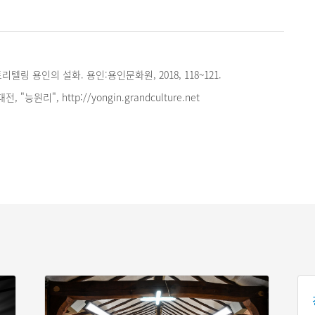
텔링 용인의 설화. 용인:용인문화원, 2018, 118~121.
능원리", http://yongin.grandculture.net