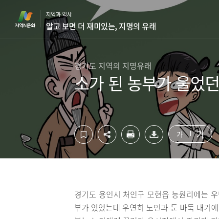
컨
하
지역과 역사
텐
단
알고 보면 더 재미있는, 지명의 유래
츠
영
영
역
역
바
바
로
경기도 지역의 지명유래
로
가
소가 된 농부가 울었
가
기
기
가
가
경기도 용인시 처인구 모현읍 능원리에는 우명
부가 있었는데 우연히 노인과 둔 바둑 내기에