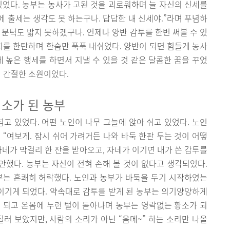
있었다. 농부는 농사가 고된 것을 괴로워하며 늘 자신의 신세를
에 출세는 생각도 못 하는구나. 답답한 내 신세야.”라며 푸념하
장 문턱도 밟지 못하겠구나. 언제나 양반 감투를 한번 써볼 수 있
지를 한탄하며 한숨만 푹푹 내쉬었다. 양반이 되면 힘들게 농사
체 높은 행세를 하면서 지낼 수 있을 것 같은 달콤한 꿈을 꾸었
이 간절한 소원이었다.
 소가 된 농부
넘고 있었다. 어떤 노인이 나무 그늘에 앉아 쉬고 있었다. 노인
 “여보게. 잠시 쉬어 가려거든 나와 바둑 한판 두는 것이 어떻
자네가 막걸리 한 잔을 받아오고, 자네가 이기면 내가 쓴 감투를
안했다. 농부는 자신이 전혀 손해 볼 것이 없다고 생각되었다.
부는 흔쾌히 허락했다. 노인과 농부가 바둑을 두기 시작하였는
 이기게 되었다. 약속대로 감투를 받게 된 농부는 의기양양하게
 되고 온몸에 누런 털이 돋아나며 농부는 영락없는 황소가 되
질러 보았지만, 사람의 소리가 아닌 “음메~” 하는 소리만 나올